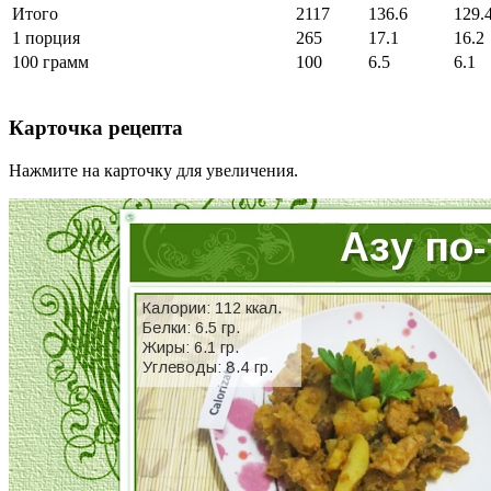
Итого
2117
136.6
129.
1 порция
265
17.1
16.2
100 грамм
100
6.5
6.1
Карточка рецепта
Нажмите на карточку для увеличения.