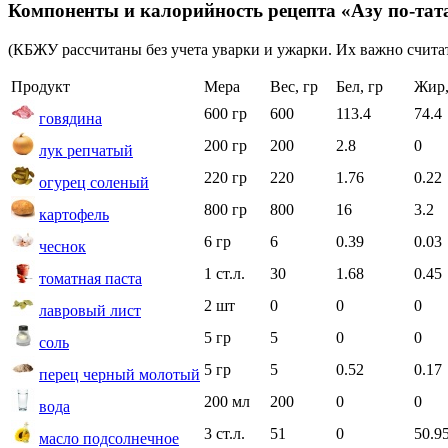
Компоненты и калорийность рецепта «Азу по-тат
(КБЖУ рассчитаны без учета уварки и ужарки. Их важно считат
Продукт
Мера
Вес, гр
Бел, гр
Жир,
600 гр
600
113.4
74.4
говядина
200 гр
200
2.8
0
лук репчатый
220 гр
220
1.76
0.22
огурец соленый
800 гр
800
16
3.2
картофель
6 гр
6
0.39
0.03
чеснок
1 ст.л.
30
1.68
0.45
томатная паста
2 шт
0
0
0
лавровый лист
5 гр
5
0
0
соль
5 гр
5
0.52
0.17
перец черный молотый
200 мл
200
0
0
вода
3 ст.л.
51
0
50.9
масло подсолнечное