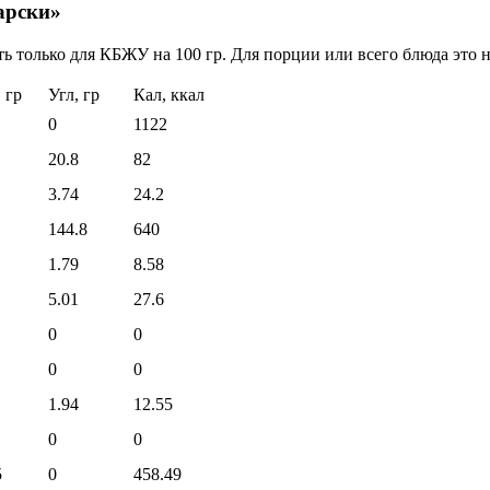
арски»
ь только для КБЖУ на 100 гр. Для порции или всего блюда это н
 гр
Угл, гр
Кал, ккал
0
1122
20.8
82
3.74
24.2
144.8
640
1.79
8.58
5.01
27.6
0
0
0
0
1.94
12.55
0
0
5
0
458.49