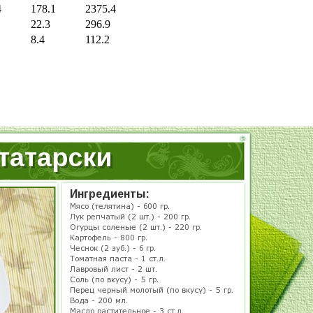
4
178.1
2375.4
22.3
296.9
8.4
112.2