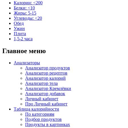
Калории: <200
Белки: <10
Жиры: 5-15
Углеводы: <20
Обед
Ужин
Плита
1,5-2 часа
Главное меню
Анализаторы
Анализатор продуктов
Анализатор рецептов
Анализатор калорий
Анализатор тела
Анализатор Кремлёвки
Анализатор добавок
Личный кабинет
Про Личный кабинет
Таблица калорийности
По категориям
Подбор продуктов
Продукты в картинках