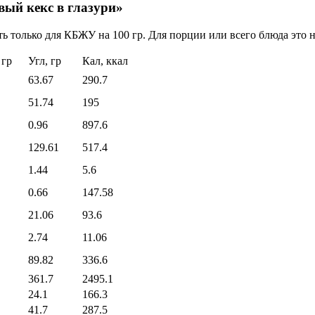
ый кекс в глазури»
ь только для КБЖУ на 100 гр. Для порции или всего блюда это н
 гр
Угл, гр
Кал, ккал
63.67
290.7
51.74
195
0.96
897.6
129.61
517.4
1.44
5.6
0.66
147.58
21.06
93.6
2.74
11.06
89.82
336.6
361.7
2495.1
24.1
166.3
41.7
287.5