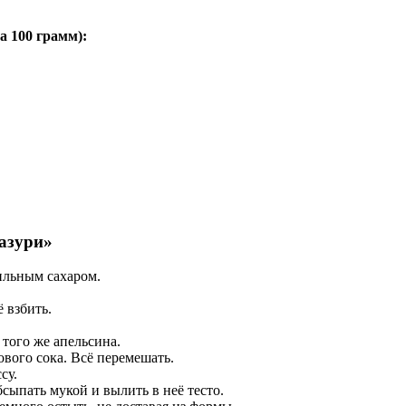
на
100 грамм
):
азури»
ильным сахаром.
 взбить.
того же апельсина.
ового сока. Всё перемешать.
су.
сыпать мукой и вылить в неё тесто.