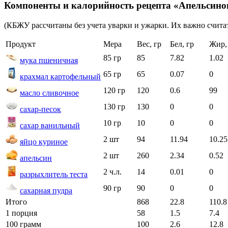
Компоненты и калорийность рецепта «Апельсинов
(КБЖУ рассчитаны без учета уварки и ужарки. Их важно считат
Продукт
Мера
Вес, гр
Бел, гр
Жир,
85 гр
85
7.82
1.02
мука пшеничная
65 гр
65
0.07
0
крахмал картофельный
120 гр
120
0.6
99
масло сливочное
130 гр
130
0
0
сахар-песок
10 гр
10
0
0
сахар ванильный
2 шт
94
11.94
10.25
яйцо куриное
2 шт
260
2.34
0.52
апельсин
2 ч.л.
14
0.01
0
разрыхлитель теста
90 гр
90
0
0
сахарная пудра
Итого
868
22.8
110.8
1 порция
58
1.5
7.4
100 грамм
100
2.6
12.8