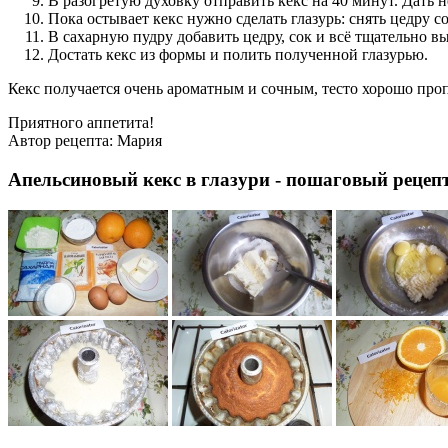
В разогретую духовку отправить кекс на 40 минут. Дать н
Пока остывает кекс нужно сделать глазурь: снять цедру со 
В сахарную пудру добавить цедру, сок и всё тщательно в
Достать кекс из формы и полить полученной глазурью.
Кекс получается очень ароматным и сочным, тесто хорошо проп
Приятного аппетита!
Автор рецепта:
Мария
Апельсиновый кекс в глазури - пошаговый рецепт