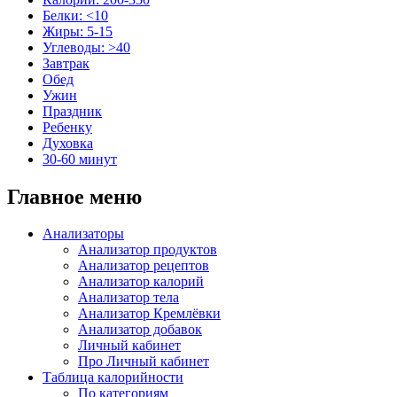
Белки: <10
Жиры: 5-15
Углеводы: >40
Завтрак
Обед
Ужин
Праздник
Ребенку
Духовка
30-60 минут
Главное меню
Анализаторы
Анализатор продуктов
Анализатор рецептов
Анализатор калорий
Анализатор тела
Анализатор Кремлёвки
Анализатор добавок
Личный кабинет
Про Личный кабинет
Таблица калорийности
По категориям