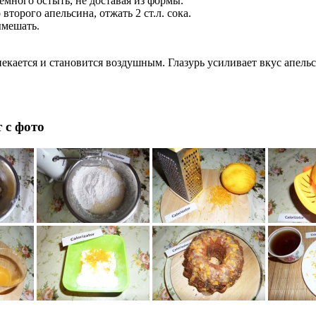
емного остыть, не доставая из формы.
второго апельсина, отжать 2 ст.л. сока.
ымешать.
екается и становится воздушным. Глазурь усиливает вкус апель
 с фото