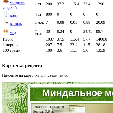
миндаль
1 ст
200
37.2
115.4
32.4
1290
сладкий
4 ст
800
0
0
0
0
вода
1 ч.л.
7
0.08
0.01
0.88
20.09
ваниль
1
30
0.24
0
24.45
98.7
мед
ст.л.
Итого
1037
37.5
115.4
57.7
1408.8
1 порция
207
7.5
23.1
11.5
281.8
100 грамм
100
3.6
11.1
5.6
135.9
Карточка рецепта
Нажмите на карточку для увеличения.