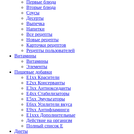
Первые блюда
Вторые блюда
Соусы
Десерты
Выпечка
Напитки
Все рецепты
Новые рецепты
Карточки рецептов
Рецепты пользователей
Витамины
Витамины
Элементы
Пищевые добавки
E1xx Красители
E2xx Консерванты
E3xx Антиоксиданты
E4xx Стабилизаторы
E5xx Эмульгаторы
E6xx Усилители вкуса
E9xx Антифламинги
E1xxx Дополнительные
Действие на организм
Полный список E
Диеты