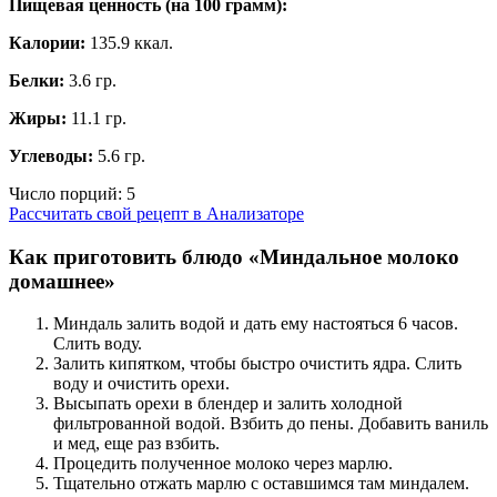
Пищевая ценность (на
100 грамм
):
Калории:
135.9 ккал.
Белки:
3.6 гр.
Жиры:
11.1 гр.
Углеводы:
5.6 гр.
Число порций:
5
Рассчитать свой рецепт в Анализаторе
Как приготовить блюдо «Миндальное молоко
домашнее»
Миндаль залить водой и дать ему настояться 6 часов.
Слить воду.
Залить кипятком, чтобы быстро очистить ядра. Слить
воду и очистить орехи.
Высыпать орехи в блендер и залить холодной
фильтрованной водой. Взбить до пены. Добавить ваниль
и мед, еще раз взбить.
Процедить полученное молоко через марлю.
Тщательно отжать марлю с оставшимся там миндалем.