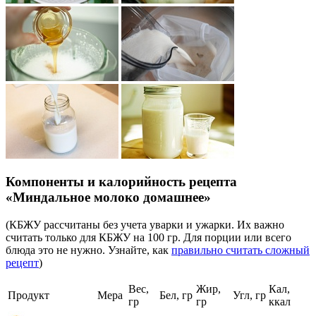
Компоненты и калорийность рецепта
«Миндальное молоко домашнее»
(КБЖУ рассчитаны без учета уварки и ужарки. Их важно
считать только для КБЖУ на 100 гр. Для порции или всего
блюда это не нужно. Узнайте, как
правильно считать сложный
рецепт
)
Вес,
Жир,
Кал,
Продукт
Мера
Бел, гр
Угл, гр
гр
гр
ккал