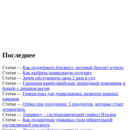
Последнее
Статья
—
Как поддержать близкого, который бросает курить
Статья
—
Как выбрать правильную подушку
Статья
—
Зачем обслуживать окна 2 раза в год
Статья
—
Гарциния камбоджийская: природный помощник в
борьбе с лишним весом
Статья
—
Гимнастика для дошкольника: развитие важных
навыков
Статья
—
Отёки при похудении: 5 продуктов, которые стоит
ограничить
Статья
—
Тирамису – гастрономический символ Италии
Статья
—
Как подарочная упаковка стала обязательной
составляющей презента