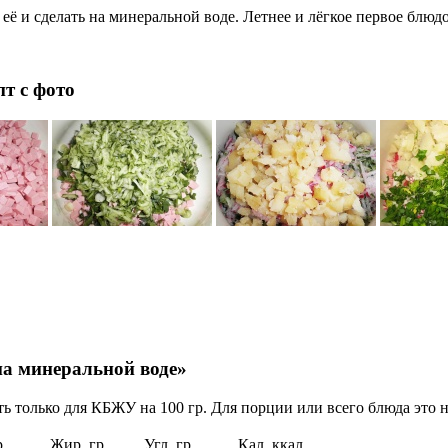
ё и сделать на минеральной воде. Летнее и лёгкое первое блюдо
т с фото
а минеральной воде»
ь только для КБЖУ на 100 гр. Для порции или всего блюда это н
р
Жир, гр
Угл, гр
Кал, ккал