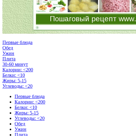
Первые блюда
Обед
Ужин
Плита
30-60 минут
Калории: <200
Белки: <10
Жиры: 5-15
Углеводы: <20
Первые блюда
Калории: <200
Белки: <10
Жиры: 5-15
Углеводы: <20
Обед
Ужин
Плита