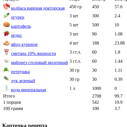
450 гр
450
57.6
колбаса вареная докторская
3 шт
300
2.4
огурец
5 шт
500
10
картофель
3 шт
90
1.08
редис
4 шт
188
23.88
яйцо куриное
3 ст.л.
60
1.8
сметана 10% жирности
3 ст.л.
60
1.44
майонез столовый молочный
30 гр
30
1.11
петрушка
30 гр
30
0.39
лук зеленый
1 л
1000
0
вода минеральная
Итого
2708
99.7
1 порция
542
19.9
100 грамм
100
3.7
Карточка рецепта