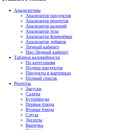
Анализаторы
Анализатор продуктов
Анализатор рецептов
Анализатор калорий
Анализатор тела
Анализатор Кремлёвки
Анализатор добавок
Личный кабинет
Про Личный кабинет
Таблица калорийности
По категориям
Подбор продуктов
Продукты в картинках
Полный список
Рецепты
Закуски
Салаты
Бутерброды
Первые блюда
Вторые блюда
Соусы
Десерты
Выпечка