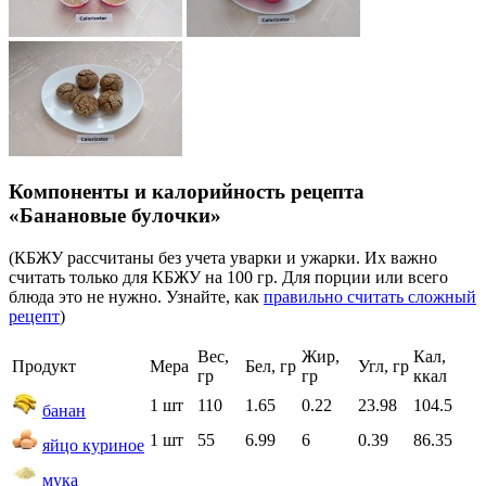
Компоненты и калорийность рецепта
«Банановые булочки»
(КБЖУ рассчитаны без учета уварки и ужарки. Их важно
считать только для КБЖУ на 100 гр. Для порции или всего
блюда это не нужно. Узнайте, как
правильно считать сложный
рецепт
)
Вес,
Жир,
Кал,
Продукт
Мера
Бел, гр
Угл, гр
гр
гр
ккал
1 шт
110
1.65
0.22
23.98
104.5
банан
1 шт
55
6.99
6
0.39
86.35
яйцо куриное
мука