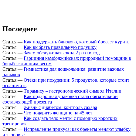
Последнее
Статья
—
Как поддержать близкого, который бросает курить
Статья
—
Как выбрать правильную подушку
Статья
—
Зачем обслуживать окна 2 раза в год
Статья
—
Гарциния камбоджийская: природный помощник в
борьбе с лишним весом
Статья
—
Гимнастика для дошкольника: развитие важных
навыков
Статья
—
Отёки при похудении: 5 продуктов, которые стоит
ограничить
Статья
—
Тирамису – гастрономический символ Италии
Статья
—
Как подарочная упаковка стала обязательной
составляющей презента
Статья
—
Жизнь с диабетом: контроль сахара
Статья
—
Что подарить женщине на 45 лет
Статья
—
Как создать тело мечты с помощью коротких
тренировок
Статья
—
Исправление прикуса: как брекеты меняют улыбку
и здоровье