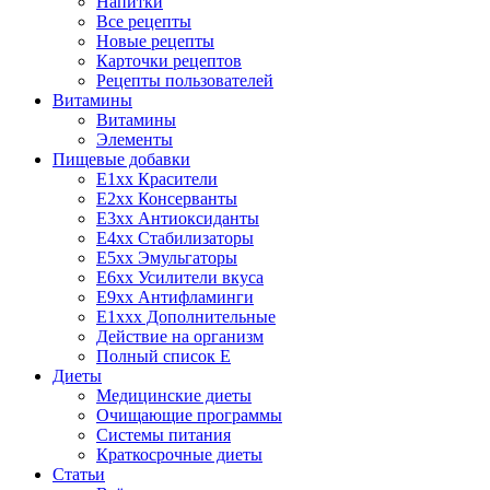
Напитки
Все рецепты
Новые рецепты
Карточки рецептов
Рецепты пользователей
Витамины
Витамины
Элементы
Пищевые добавки
E1xx Красители
E2xx Консерванты
E3xx Антиоксиданты
E4xx Стабилизаторы
E5xx Эмульгаторы
E6xx Усилители вкуса
E9xx Антифламинги
E1xxx Дополнительные
Действие на организм
Полный список E
Диеты
Медицинские диеты
Очищающие программы
Системы питания
Краткосрочные диеты
Статьи