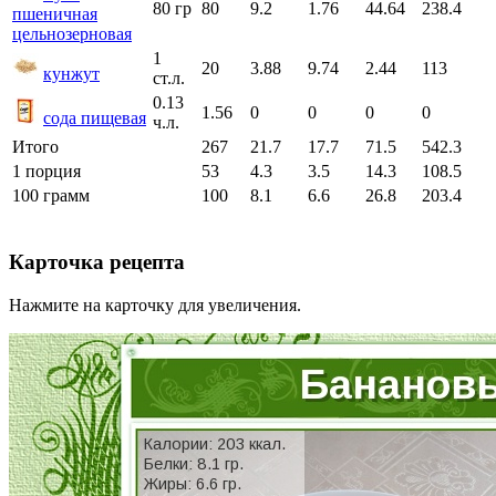
80 гр
80
9.2
1.76
44.64
238.4
пшеничная
цельнозерновая
1
20
3.88
9.74
2.44
113
кунжут
ст.л.
0.13
1.56
0
0
0
0
сода пищевая
ч.л.
Итого
267
21.7
17.7
71.5
542.3
1 порция
53
4.3
3.5
14.3
108.5
100 грамм
100
8.1
6.6
26.8
203.4
Карточка рецепта
Нажмите на карточку для увеличения.