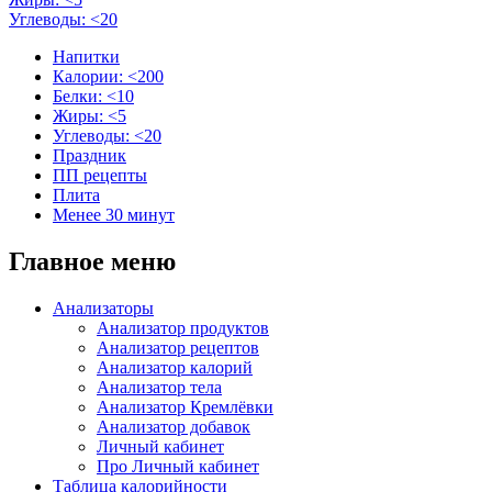
Углеводы: <20
Напитки
Калории: <200
Белки: <10
Жиры: <5
Углеводы: <20
Праздник
ПП рецепты
Плита
Менее 30 минут
Главное меню
Анализаторы
Анализатор продуктов
Анализатор рецептов
Анализатор калорий
Анализатор тела
Анализатор Кремлёвки
Анализатор добавок
Личный кабинет
Про Личный кабинет
Таблица калорийности