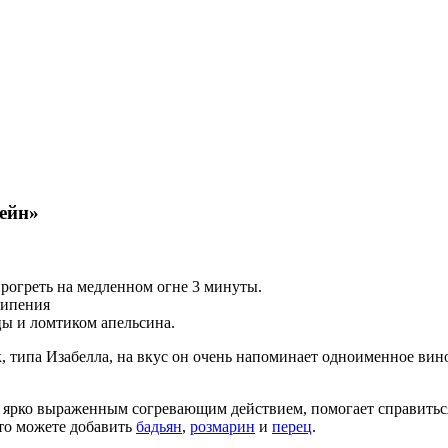
ейн»
рогреть на медленном огне 3 минуты.
кипения
цы и ломтиком апельсина.
, типа Изабелла, на вкус он очень напоминает одноименное вин
т ярко выраженным согревающим действием, помогает справитьс
то можете добавить
бадьян
,
розмарин
и
перец
.