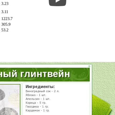
3.23
3.11
1223.7
305.9
53.2