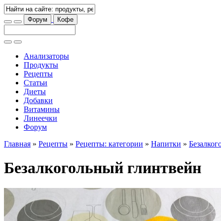
Форум
Кофе
Анализаторы
Продукты
Рецепты
Статьи
Диеты
Добавки
Витамины
Линеечки
Форум
Главная
»
Рецепты
»
Рецепты: категории
»
Напитки
»
Безалког
Безалкогольный глинтвейн