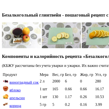
Безалкогольный глинтвейн - пошаговый рецепт с
Компоненты и калорийность рецепта «Безалкого
(КБЖУ рассчитаны без учета уварки и ужарки. Их важно считат
Продукт
Мера
Вес, гр
Бел, гр
Жир, гр
Угл, гр
2 л
2000
6
0
280
виноградный сок
1 шт
165
0.66
0.66
16.17
яблоко
1 шт
130
1.17
0.26
10.53
апельсин
5 гр
5
0.2
0.16
3.99
корица