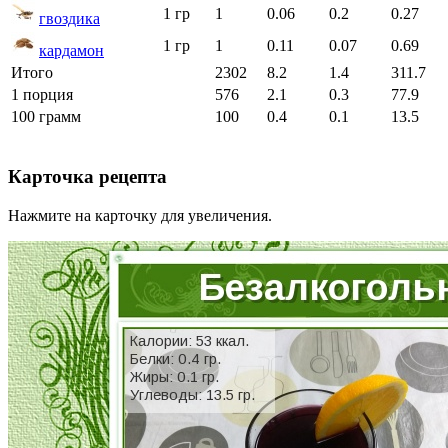
1 гр
1
0.06
0.2
0.27
гвоздика
1 гр
1
0.11
0.07
0.69
кардамон
Итого
2302
8.2
1.4
311.7
1 порция
576
2.1
0.3
77.9
100 грамм
100
0.4
0.1
13.5
Карточка рецепта
Нажмите на карточку для увеличения.