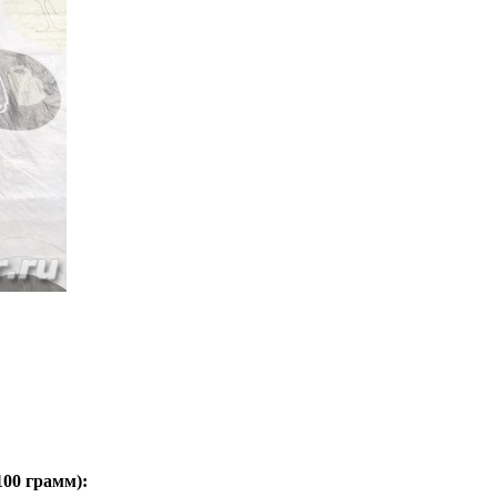
100 грамм
):