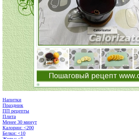
Напитки
Праздник
ПП рецепты
Плита
Менее 30 минут
Калории: <200
Белки: <10
Жиры: <5