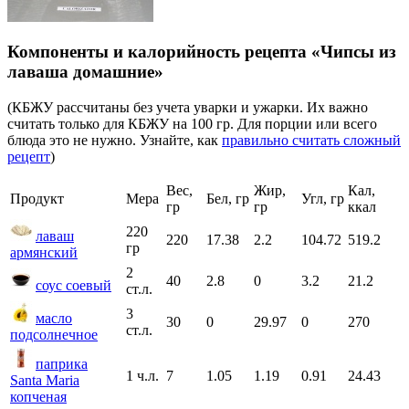
Компоненты и калорийность рецепта «Чипсы из
лаваша домашние»
(КБЖУ рассчитаны без учета уварки и ужарки. Их важно
считать только для КБЖУ на 100 гр. Для порции или всего
блюда это не нужно. Узнайте, как
правильно считать сложный
рецепт
)
Вес,
Жир,
Кал,
Продукт
Мера
Бел, гр
Угл, гр
гр
гр
ккал
220
лаваш
220
17.38
2.2
104.72
519.2
гр
армянский
2
40
2.8
0
3.2
21.2
соус соевый
ст.л.
3
масло
30
0
29.97
0
270
ст.л.
подсолнечное
паприка
1 ч.л.
7
1.05
1.19
0.91
24.43
Santa Maria
копченая