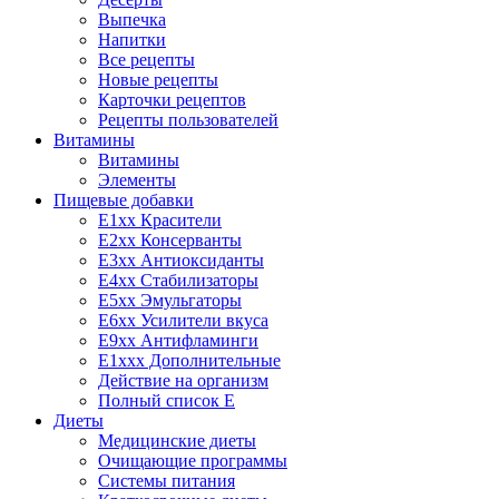
Выпечка
Напитки
Все рецепты
Новые рецепты
Карточки рецептов
Рецепты пользователей
Витамины
Витамины
Элементы
Пищевые добавки
E1xx Красители
E2xx Консерванты
E3xx Антиоксиданты
E4xx Стабилизаторы
E5xx Эмульгаторы
E6xx Усилители вкуса
E9xx Антифламинги
E1xxx Дополнительные
Действие на организм
Полный список E
Диеты
Медицинские диеты
Очищающие программы
Системы питания