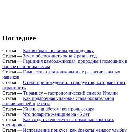
Последнее
Статья
—
Как выбрать правильную подушку
Статья
—
Зачем обслуживать окна 2 раза в год
Статья
—
Гарциния камбоджийская: природный помощник в
борьбе с лишним весом
Статья
—
Гимнастика для дошкольника: развитие важных
навыков
Статья
—
Отёки при похудении: 5 продуктов, которые стоит
ограничить
Статья
—
Тирамису – гастрономический символ Италии
Статья
—
Как подарочная упаковка стала обязательной
составляющей презента
Статья
—
Жизнь с диабетом: контроль сахара
Статья
—
Что подарить женщине на 45 лет
Статья
—
Как создать тело мечты с помощью коротких
тренировок
Статья
—
Исправление прикуса: как брекеты меняют улыбку