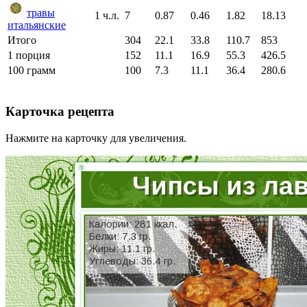
травы
1 ч.л.
7
0.87
0.46
1.82
18.13
итальянские
Итого
304
22.1
33.8
110.7
853
1 порция
152
11.1
16.9
55.3
426.5
100 грамм
100
7.3
11.1
36.4
280.6
Карточка рецепта
Нажмите на карточку для увеличения.