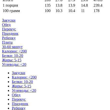
1 порция
135
13.8
13.9
14.8
239.4
100 грамм
100
10.3
10.4
11
178
Закуски
Обед
Перекус
Праздник
Ребенку
Плита
30-60 минут
Калории: <200
Белки: 10-20
Жиры: 5-15
Углеводы: <20
Закуски
Калории: <200
Белки: 10-20
Жиры: 5-15
Углеводы: <20
Обед
Перекус
Праздник
Ребенку