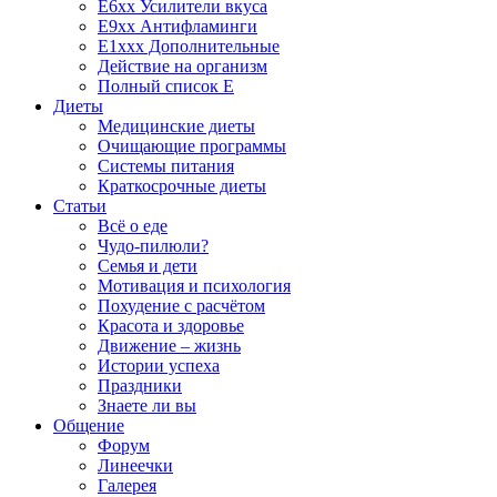
E6xx Усилители вкуса
E9xx Антифламинги
E1xxx Дополнительные
Действие на организм
Полный список E
Диеты
Медицинские диеты
Очищающие программы
Системы питания
Краткосрочные диеты
Статьи
Всё о еде
Чудо-пилюли?
Семья и дети
Мотивация и психология
Похудение с расчётом
Красота и здоровье
Движение – жизнь
Истории успеха
Праздники
Знаете ли вы
Общение
Форум
Линеечки
Галерея