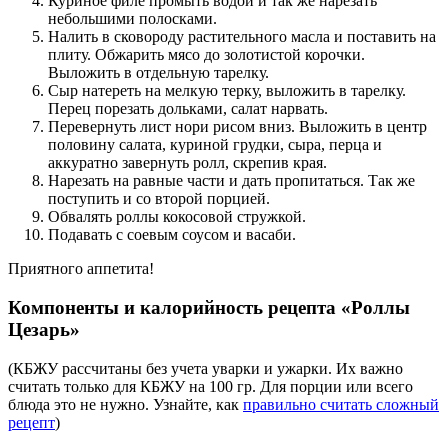
Куриное филе промыть водой и так же нарезать
небольшими полосками.
Налить в сковороду растительного масла и поставить на
плиту. Обжарить мясо до золотистой корочки.
Выложить в отдельную тарелку.
Сыр натереть на мелкую терку, выложить в тарелку.
Перец порезать дольками, салат нарвать.
Перевернуть лист нори рисом вниз. Выложить в центр
половину салата, куриной грудки, сыра, перца и
аккуратно завернуть ролл, скрепив края.
Нарезать на равные части и дать пропитаться. Так же
поступить и со второй порцией.
Обвалять роллы кокосовой стружкой.
Подавать с соевым соусом и васаби.
Приятного аппетита!
Компоненты и калорийность рецепта «Роллы
Цезарь»
(КБЖУ рассчитаны без учета уварки и ужарки. Их важно
считать только для КБЖУ на 100 гр. Для порции или всего
блюда это не нужно. Узнайте, как
правильно считать сложный
рецепт
)