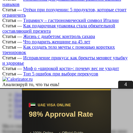
навыков
Статья
—
Отёки при похудении: 5 продуктов, которые стоит
ограничить
Статья
—
Тирамису – гастрономический символ Италии
Статья
—
Как подарочная упаковка стала обязательной
составляющей презента
Статья
—
Жизнь с диабетом: контроль сахара
Статья
—
Что подарить женщине на 45 лет
Статья
—
Как создать тело мечты с помощью коротких
тренировок
Статья
—
Исправление прикуса: как брекеты меняют улыбку
и здоровье
Статья
—
Миф о «широкой кости»: почему вес не уходит
Статья
—
Топ 5 ошибок при выборе перекусов
3
Анализируй то, что ты ешь!
Личный кабинет
Контакты
Помощь сайту
Соцсети
Карта сайта
Мы в социальных сетях:
Копирование, перепечатка (целиком или частично) или иное