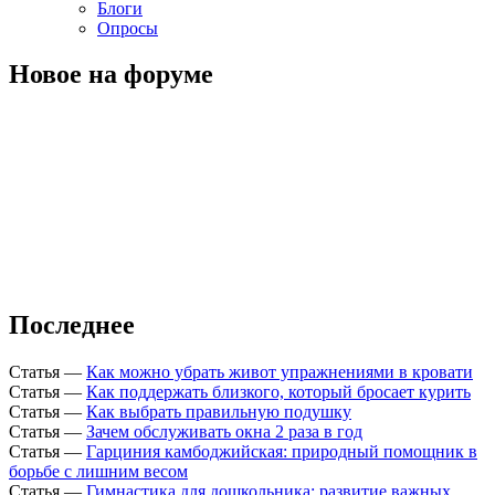
Блоги
Опросы
Новое на форуме
Последнее
Статья
—
Как можно убрать живот упражнениями в кровати
Статья
—
Как поддержать близкого, который бросает курить
Статья
—
Как выбрать правильную подушку
Статья
—
Зачем обслуживать окна 2 раза в год
Статья
—
Гарциния камбоджийская: природный помощник в
борьбе с лишним весом
Статья
—
Гимнастика для дошкольника: развитие важных