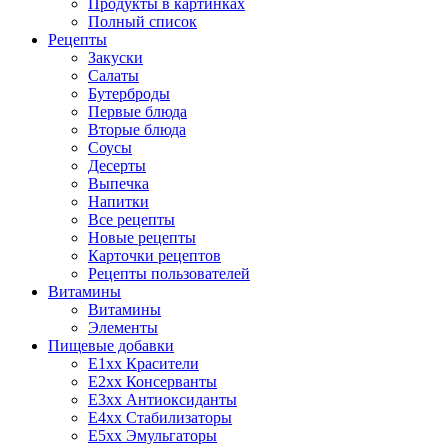
Продукты в картинках
Полный список
Рецепты
Закуски
Салаты
Бутерброды
Первые блюда
Вторые блюда
Соусы
Десерты
Выпечка
Напитки
Все рецепты
Новые рецепты
Карточки рецептов
Рецепты пользователей
Витамины
Витамины
Элементы
Пищевые добавки
E1xx Красители
E2xx Консерванты
E3xx Антиоксиданты
E4xx Стабилизаторы
E5xx Эмульгаторы