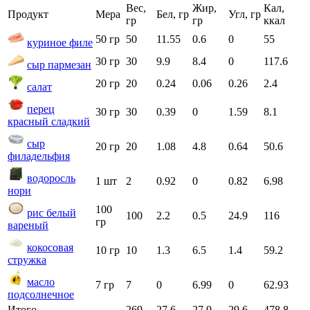
Вес,
Жир,
Кал,
Продукт
Мера
Бел, гр
Угл, гр
гр
гр
ккал
50 гр
50
11.55
0.6
0
55
куриное филе
30 гр
30
9.9
8.4
0
117.6
сыр пармезан
20 гр
20
0.24
0.06
0.26
2.4
салат
перец
30 гр
30
0.39
0
1.59
8.1
красный сладкий
сыр
20 гр
20
1.08
4.8
0.64
50.6
филадельфия
водоросль
1 шт
2
0.92
0
0.82
6.98
нори
100
рис белый
100
2.2
0.5
24.9
116
гр
вареный
кокосовая
10 гр
10
1.3
6.5
1.4
59.2
стружка
масло
7 гр
7
0
6.99
0
62.93
подсолнечное
Итого
269
27.6
27.9
29.6
478.8