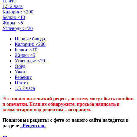
Плита
1,5-2 часа
Калории: <200
Белки: <10
Жиры: <5
Углеводы: <20
Первые блюда
Калории: <200
Белки: <10
Жиры: <5
Углеводы: <20
Обед
Ужин
Ребенку
Плита
1,5-2 часа
Это пользовательский рецепт, поэтому могут быть ошибки
и опечатки. Если их обнаружите, просьба написать в
комментарии под рецептом – исправим.
Пошаговые рецепты с фото от нашего сайта находятся в
разделе
«Рецепты».