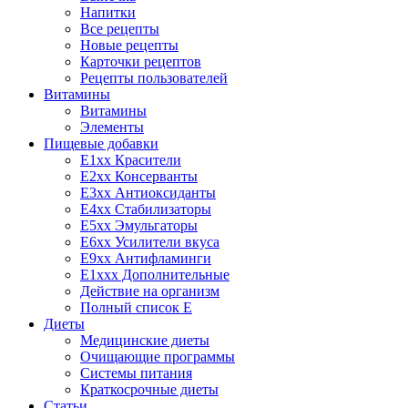
Напитки
Все рецепты
Новые рецепты
Карточки рецептов
Рецепты пользователей
Витамины
Витамины
Элементы
Пищевые добавки
E1xx Красители
E2xx Консерванты
E3xx Антиоксиданты
E4xx Стабилизаторы
E5xx Эмульгаторы
E6xx Усилители вкуса
E9xx Антифламинги
E1xxx Дополнительные
Действие на организм
Полный список E
Диеты
Медицинские диеты
Очищающие программы
Системы питания
Краткосрочные диеты
Статьи