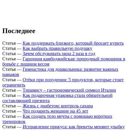
Последнее
Статья
—
Как поддержать близкого, который бросает курить
Статья
—
Как выбрать правильную подушку
Статья
—
Зачем обслуживать окна 2 раза в год
Статья
—
Гарциния камбоджийская: природный помощник в
борьбе с лишним весом
Статья
—
Гимнастика для дошкольника: развитие важных
навыков
Статья
—
Отёки при похудении: 5 продуктов, которые стоит
ограничить
Статья
—
Тирамису – гастрономический символ Италии
Статья
—
Как подарочная упаковка стала обязательной
составляющей презента
Статья
—
Жизнь с диабетом: контроль сахара
Статья
—
Что подарить женщине на 45 лет
Статья
—
Как создать тело мечты с помощью коротких
тренировок
Статья
—
Исправление прикуса: как брекеты меняют улыбку