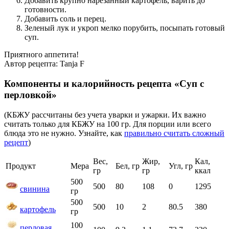
Добавить крупно нарезанный картофель, варить до
готовности.
Добавить соль и перец.
Зеленый лук и укроп мелко порубить, посыпать готовый
суп.
Приятного аппетита!
Автор рецепта:
Tanja F
Компоненты и калорийность рецепта «Суп с
перловкой»
(КБЖУ рассчитаны без учета уварки и ужарки. Их важно
считать только для КБЖУ на 100 гр. Для порции или всего
блюда это не нужно. Узнайте, как
правильно считать сложный
рецепт
)
Вес,
Жир,
Кал,
Продукт
Мера
Бел, гр
Угл, гр
гр
гр
ккал
500
500
80
108
0
1295
свинина
гр
500
500
10
2
80.5
380
картофель
гр
100
перловая