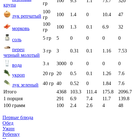
100
9.3
1.1
73.7
320
гр
крупа
100
100
1.4
0
10.4
47
лук репчатый
гр
100
100
1.3
0.1
6.9
32
морковь
гр
5 гр
5
0
0
0
0
соль
перец
3 гр
3
0.31
0.1
1.16
7.53
черный молотый
3 л
3000
0
0
0
0
вода
20 гр
20
0.5
0.1
1.26
7.6
укроп
40 гр
40
0.52
0
1.84
7.6
лук зеленый
Итого
4368
103.3
111.4
175.8
2096.7
1 порция
291
6.9
7.4
11.7
139.8
100 грамм
100
2.4
2.6
4
48
Первые блюда
Обед
Ужин
Ребенку