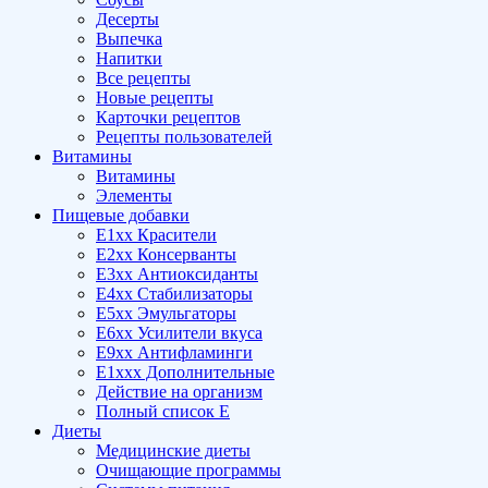
Десерты
Выпечка
Напитки
Все рецепты
Новые рецепты
Карточки рецептов
Рецепты пользователей
Витамины
Витамины
Элементы
Пищевые добавки
E1xx Красители
E2xx Консерванты
E3xx Антиоксиданты
E4xx Стабилизаторы
E5xx Эмульгаторы
E6xx Усилители вкуса
E9xx Антифламинги
E1xxx Дополнительные
Действие на организм
Полный список E
Диеты
Медицинские диеты
Очищающие программы