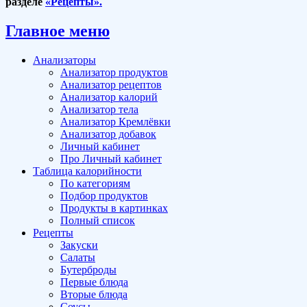
разделе
«Рецепты».
Главное меню
Анализаторы
Анализатор продуктов
Анализатор рецептов
Анализатор калорий
Анализатор тела
Анализатор Кремлёвки
Анализатор добавок
Личный кабинет
Про Личный кабинет
Таблица калорийности
По категориям
Подбор продуктов
Продукты в картинках
Полный список
Рецепты
Закуски
Салаты
Бутерброды
Первые блюда
Вторые блюда
Соусы