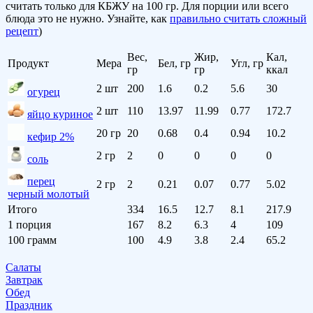
считать только для КБЖУ на 100 гр. Для порции или всего
блюда это не нужно. Узнайте, как
правильно считать сложный
рецепт
)
Вес,
Жир,
Кал,
Продукт
Мера
Бел, гр
Угл, гр
гр
гр
ккал
2 шт
200
1.6
0.2
5.6
30
огурец
2 шт
110
13.97
11.99
0.77
172.7
яйцо куриное
20 гр
20
0.68
0.4
0.94
10.2
кефир 2%
2 гр
2
0
0
0
0
соль
перец
2 гр
2
0.21
0.07
0.77
5.02
черный молотый
Итого
334
16.5
12.7
8.1
217.9
1 порция
167
8.2
6.3
4
109
100 грамм
100
4.9
3.8
2.4
65.2
Салаты
Завтрак
Обед
Праздник