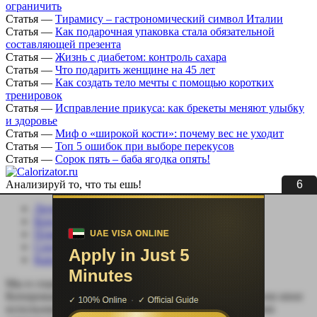
ограничить
Статья
—
Тирамису – гастрономический символ Италии
Статья
—
Как подарочная упаковка стала обязательной
составляющей презента
Статья
—
Жизнь с диабетом: контроль сахара
Статья
—
Что подарить женщине на 45 лет
Статья
—
Как создать тело мечты с помощью коротких
тренировок
Статья
—
Исправление прикуса: как брекеты меняют улыбку
и здоровье
Статья
—
Миф о «широкой кости»: почему вес не уходит
Статья
—
Топ 5 ошибок при выборе перекусов
Статья
—
Сорок пять – баба ягодка опять!
5
Анализируй то, что ты ешь!
Личный кабинет
Контакты
Помощь сайту
Соцсети
Карта сайта
Мы в социальных сетях:
Копирование, перепечатка (целиком или частично) или иное
использование материала без письменного разрешения