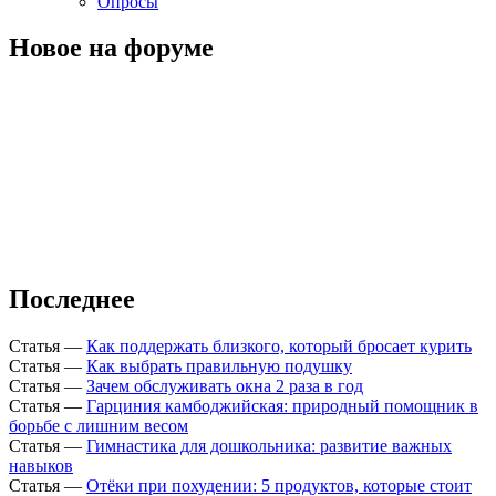
Опросы
Новое на форуме
Последнее
Статья
—
Как поддержать близкого, который бросает курить
Статья
—
Как выбрать правильную подушку
Статья
—
Зачем обслуживать окна 2 раза в год
Статья
—
Гарциния камбоджийская: природный помощник в
борьбе с лишним весом
Статья
—
Гимнастика для дошкольника: развитие важных
навыков
Статья
—
Отёки при похудении: 5 продуктов, которые стоит