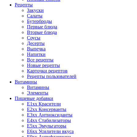
Рецепты
Закуски
Салаты
Бутерброды
Первые блюда
Вторые блюда
Соусы
Десерты
Выпечка
Напитки
Все рецепты
Новые рецепты
Карточки рецептов
Рецепты пользователей
Витамины
Витамины
Элементы
Пищевые добавки
E1xx Красители
E2xx Консерванты
E3xx Антиоксиданты
E4xx Стабилизаторы
E5xx Эмульгаторы
E6xx Усилители вкуса
E9xx Антифламинги