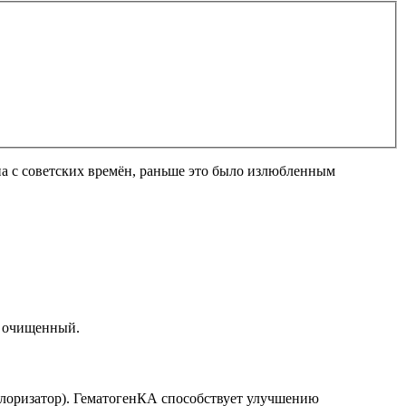
на с советских времён, раньше это было излюбленным
н очищенный.
калоризатор). ГематогенКА способствует улучшению