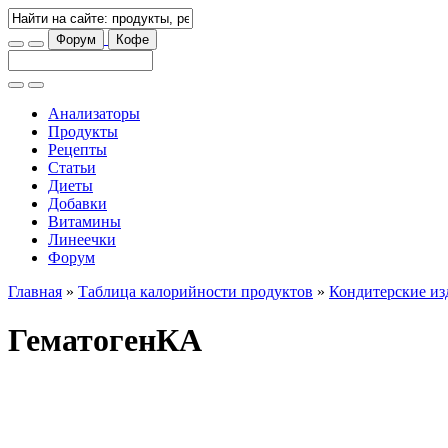
Форум
Кофе
Анализаторы
Продукты
Рецепты
Статьи
Диеты
Добавки
Витамины
Линеечки
Форум
Главная
»
Таблица калорийности продуктов
»
Кондитерские из
ГематогенКА