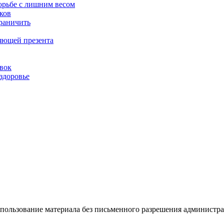
орьбе с лишним весом
ков
граничить
ляющей презента
овок
здоровье
ользование материала без письменного разрешения администрации