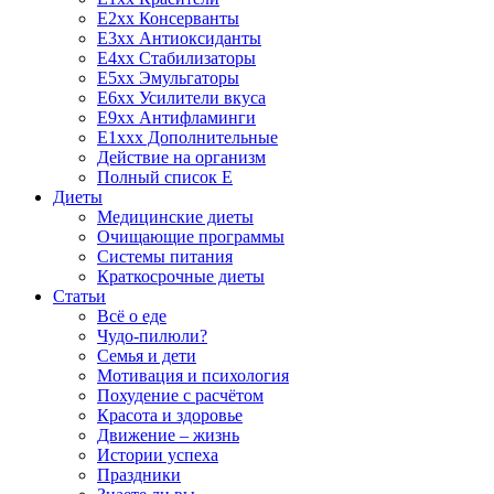
E2xx Консерванты
E3xx Антиоксиданты
E4xx Стабилизаторы
E5xx Эмульгаторы
E6xx Усилители вкуса
E9xx Антифламинги
E1xxx Дополнительные
Действие на организм
Полный список E
Диеты
Медицинские диеты
Очищающие программы
Системы питания
Краткосрочные диеты
Статьи
Всё о еде
Чудо-пилюли?
Семья и дети
Мотивация и психология
Похудение с расчётом
Красота и здоровье
Движение – жизнь
Истории успеха
Праздники