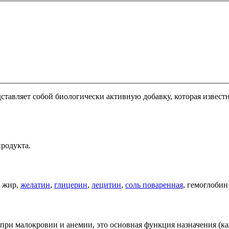
ставляет собой биологически активную добавку, которая извест
продукта.
, жир,
желатин
,
глицерин
,
лецитин
,
соль поваренная
, гемоглоби
а при малокровии и анемии, это основная функция назначения (