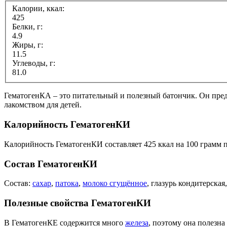
Калории, ккал:
425
Белки, г:
4.9
Жиры, г:
11.5
Углеводы, г:
81.0
ГематогенКА – это питательный и полезный батончик. Он пред
лакомством для детей.
Калорийность ГематогенКИ
Калорийность ГематогенКИ составляет 425 ккал на 100 грамм 
Состав ГематогенКИ
Состав:
сахар
,
патока
,
молоко сгущённое
, глазурь кондитерская
Полезные свойства ГематогенКИ
В ГематогенКЕ содержится много
железа
, поэтому она полезн