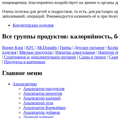
пищеварения, благоприятно воздействует на зрение и органы д
Очень полезна для детей и подростков, то есть, для растущих 
заболеваний, операций. Рекомендуется назначать её и при бол
Кондитерские изделия
Все группы продуктов: калорийность, б
Burger King
|
KFC
|
McDonalds
|
Грибы
|
Детское питание
|
Колба
изделия
|
Мясные продукты
|
Напитки алкогольные
|
Напитки б
|
Спортивное и дополнительное питание
|
Сыры и творог
|
Сырь
|
Продукты в картинках
Главное меню
Анализаторы
Анализатор продуктов
Анализатор рецептов
Анализатор калорий
Анализатор тела
Анализатор Кремлёвки
Анализатор добавок
Личный кабинет