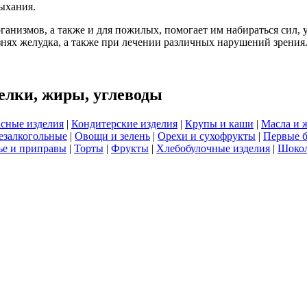
ыхания.
организмов, а также и для пожилых, помогает им набираться сил,
езнях желудка, а также при лечении различных нарушений зрения
елки, жиры, углеводы
сные изделия
|
Кондитерские изделия
|
Крупы и каши
|
Масла и 
езалкогольные
|
Овощи и зелень
|
Орехи и сухофрукты
|
Первые 
е и приправы
|
Торты
|
Фрукты
|
Хлебобулочные изделия
|
Шоко