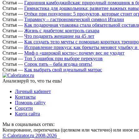
Статья
—
Гарциния камбоджийская: природный помощник в б
Статья
—
Гимнастика для дошкольника: развитие важных навы
Статья
—
Отёки при похудении: 5 продуктов, которые стоит о
Статья
—
Тирамису – гастрономический символ Италии
Статья
—
Как подарочная упаковка стала обязательной состав
Статья
—
Жизнь с диабетом: контроль сахара
Статья
—
Что подарить женщине на 45 лет
Статья
—
Как создать тело мечты с помощью коротких тренир
Статья
—
Исправление прикуса: как брекеты меняют улыбку и 
Статья
—
Миф о «широкой кости»: почему вес не уходит
Статья
—
Топ 5 ошибок при выборе перекусов
Статья
—
Сорок пять – баба ягодка опять!
Статья
—
Как выбрать свой идеальный матрас
Анализируй то, что ты ешь!
Личный кабинет
Контакты
Помощь сайту
Соцсети
Карта сайта
Мы в социальных сетях:
Копирование, перепечатка (целиком или частично) или иное исп
© Calorizator.ru 2008-2026