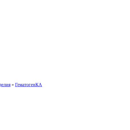
делия
»
ГематогенКА