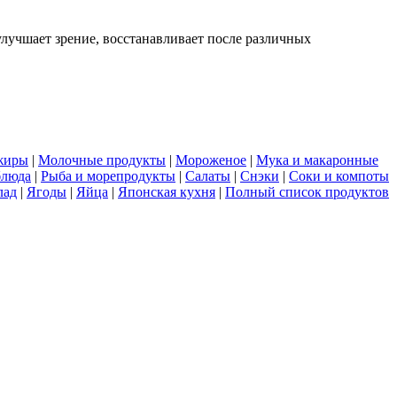
 улучшает зрение, восстанавливает после различных
.
жиры
|
Молочные продукты
|
Мороженое
|
Мука и макаронные
блюда
|
Рыба и морепродукты
|
Салаты
|
Снэки
|
Соки и компоты
лад
|
Ягоды
|
Яйца
|
Японская кухня
|
Полный список продуктов