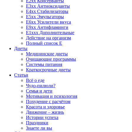
E2xx Консерванты
E3xx Антиоксиданты
E4xx Стабилизаторы
E5xx Эмульгаторы
E6xx Усилители вкуса
E9xx Антифламинги
E1xxx Дополнительные
Действие на организм
Полный список E
Диеты
Медицинские диеты
Очищающие программы
Системы питания
Краткосрочные диеты
Статьи
Всё о еде
Чудо-пилюли?
Семья и дети
Мотивация и психология
Похудение с расчётом
Красота и здоровье
Движение – жизнь
Истории успеха
Праздники
Знаете ли вы