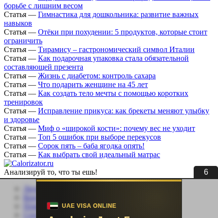
борьбе с лишним весом
Статья
—
Гимнастика для дошкольника: развитие важных
навыков
Статья
—
Отёки при похудении: 5 продуктов, которые стоит
ограничить
Статья
—
Тирамису – гастрономический символ Италии
Статья
—
Как подарочная упаковка стала обязательной
составляющей презента
Статья
—
Жизнь с диабетом: контроль сахара
Статья
—
Что подарить женщине на 45 лет
Статья
—
Как создать тело мечты с помощью коротких
тренировок
Статья
—
Исправление прикуса: как брекеты меняют улыбку
и здоровье
Статья
—
Миф о «широкой кости»: почему вес не уходит
Статья
—
Топ 5 ошибок при выборе перекусов
Статья
—
Сорок пять – баба ягодка опять!
Статья
—
Как выбрать свой идеальный матрас
6
Анализируй то, что ты ешь!
Личный кабинет
Контакты
Помощь сайту
Соцсети