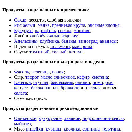
Продукты, запрещённые к применению:
Сахар
, десерты, сдобная выпечка;
Рис белый
,
манка
,
гречневая крупа
,
овсяные хлопья
;
Кукуруза
,
картофель
,
свекла
,
морковь
;
Хлеб и
хлебобулочные изделия
;
Апельсины
,
клубника
,
бананы
,
виноград
,
ананасы
;
Изделия из муки:
пельмени
,
макароны
;
Соусы:
томатный
,
соевый
,
кетчуп
.
Продукты, разрешённые два-три раза в неделю
Фасоль
,
чечевица
,
горох
;
Сыр,
творог
,
масло сливочное
,
кефир
,
сметана
;
Кабачки
,
огурцы
,
баклажаны
,
оливки
,
помидоры
,
капуста белокочанная
,
брокколи
и
цветная
, листья
салата
;
Семечки, орехи.
Продукты разрешённые и рекомендованные
Оливковое
,
кукурузное
,
льняное
,
подсолнечное масло
,
майонез
;
Мясо
индейки
,
курицы
,
кролика
,
свинина
,
телятина
,