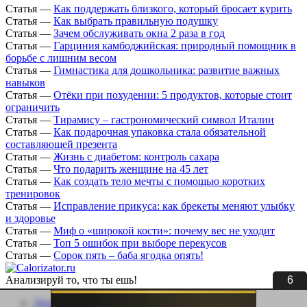
Статья
—
Как поддержать близкого, который бросает курить
Статья
—
Как выбрать правильную подушку
Статья
—
Зачем обслуживать окна 2 раза в год
Статья
—
Гарциния камбоджийская: природный помощник в
борьбе с лишним весом
Статья
—
Гимнастика для дошкольника: развитие важных
навыков
Статья
—
Отёки при похудении: 5 продуктов, которые стоит
ограничить
Статья
—
Тирамису – гастрономический символ Италии
Статья
—
Как подарочная упаковка стала обязательной
составляющей презента
Статья
—
Жизнь с диабетом: контроль сахара
Статья
—
Что подарить женщине на 45 лет
Статья
—
Как создать тело мечты с помощью коротких
тренировок
Статья
—
Исправление прикуса: как брекеты меняют улыбку
и здоровье
Статья
—
Миф о «широкой кости»: почему вес не уходит
Статья
—
Топ 5 ошибок при выборе перекусов
Статья
—
Сорок пять – баба ягодка опять!
5
Анализируй то, что ты ешь!
Личный кабинет