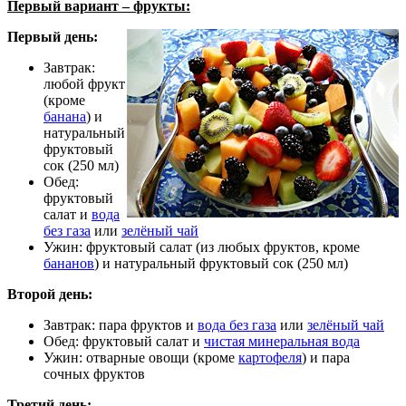
Первый вариант – фрукты:
Первый день:
Завтрак:
любой фрукт
(кроме
банана
) и
натуральный
фруктовый
сок (250 мл)
Обед:
фруктовый
салат и
вода
без газа
или
зелёный чай
Ужин: фруктовый салат (из любых фруктов, кроме
бананов
) и натуральный фруктовый сок (250 мл)
Второй день:
Завтрак: пара фруктов и
вода без газа
или
зелёный чай
Обед: фруктовый салат и
чистая минеральная вода
Ужин: отварные овощи (кроме
картофеля
) и пара
сочных фруктов
Третий день: