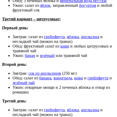
Обед: 3 печеных яблока и
минеральная вода без газа
Ужин: салат из
яблок
, заправленный
йогуртом
и любой
фруктовый сок
Третий вариант – цитрусовые:
Первый день:
Завтрак: салат из
грейпфрута
,
яблока
,
апельсина
и
несладкий чай (можно на травах)
Обед: фруктовый салат из
киви
и любых цитрусовых и
травяной чай
Ужин:
банан
и
зелёный
или травяной чай
Второй день:
Завтрак:
сок из апельсинов
(250 мг)
Обед: салат из
банана
,
винограда
,
киви
и
грейпфрута
и
зелёный чай
Ужин: отварные овощи и 2 печеных яблока и отвар из
ромашки
Третий день:
Завтрак: салат из
грейпфрута
,
яблока
,
апельсина
и
несладкий чай (можно на травах)