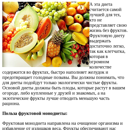
А эта диета
считается самой
лучшей для тех,
кто не
представляет свою
жизнь без фруктов.
Фруктовую диету
выдержать
достаточно легко,
так как клетчатка,
которая в
огромном
количестве
содержится во фруктах, быстро наполняет желудок и
предотвращает голодные позывы. Вы должны понимать, что
для диеты подойдут только экологически чистые фрукты.
Основой диеты должны быть плоды, которые растут в вашем
огороде, либо купленные у друзей и знакомых, а на
экзотические фрукты лучше отводить меньшую часть
рациона.
Польза фруктовой монодиеты:
Фруктовая монодиета направлена на очищение организма и
избавление от излишков веса. Фрукты обеспечивают нас