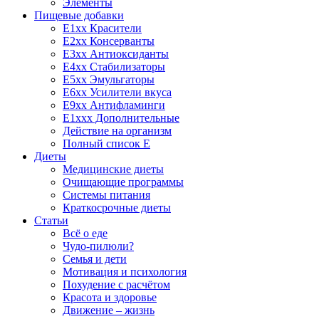
Элементы
Пищевые добавки
E1xx Красители
E2xx Консерванты
E3xx Антиоксиданты
E4xx Стабилизаторы
E5xx Эмульгаторы
E6xx Усилители вкуса
E9xx Антифламинги
E1xxx Дополнительные
Действие на организм
Полный список E
Диеты
Медицинские диеты
Очищающие программы
Системы питания
Краткосрочные диеты
Статьи
Всё о еде
Чудо-пилюли?
Семья и дети
Мотивация и психология
Похудение с расчётом
Красота и здоровье
Движение – жизнь