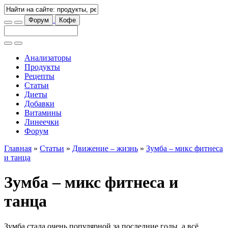
Форум
Кофе
Анализаторы
Продукты
Рецепты
Статьи
Диеты
Добавки
Витамины
Линеечки
Форум
Главная
»
Статьи
»
Движение – жизнь
»
Зумба – микс фитнеса
и танца
Зумба – микс фитнеса и
танца
Зумба стала очень популярной за последние годы, а всё