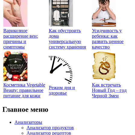
Варикозное
Как обустроить
Усидчивость у
расширение вен:
дома
ребенка: как
причины и
универсальную
развить ценное
симптомы
систему хранения
качество
Косметика Vegetable
Как встречать
Режим дня и
Beauty: правильное
Новый Год – год
здоровье
питание для кожи
Черной Змеи
Главное меню
Анализаторы
Анализатор продуктов
Анализатор рецептов