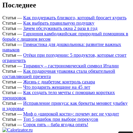
Последнее
Статья
—
Как поддержать близкого, который бросает курить
Статья
—
Как выбрать правильную подушку
Статья
—
Зачем обслуживать окна 2 раза в год
Статья
—
Гарциния камбоджийская: природный помощник в
борьбе с лишним весом
Статья
—
Гимнастика для дошкольника: развитие важных
навыков
Статья
—
Отёки при похудении: 5 продуктов, которые стоит
ограничить
Статья
—
Тирамису – гастрономический символ Италии
Статья
—
Как подарочная упаковка стала обязательной
составляющей презента
Статья
—
Жизнь с диабетом: контроль сахара
Статья
—
Что подарить женщине на 45 лет
Статья
—
Как создать тело мечты с помощью коротких
тренировок
Статья
—
Исправление прикуса: как брекеты меняют улыбку
и здоровье
Статья
—
Миф о «широкой кости»: почему вес не уходит
Статья
—
Топ 5 ошибок при выборе перекусов
Статья
—
Сорок пять – баба ягодка опять!