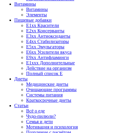
Витамины
Витамины
Элементы
Пищевые добавки
E1xx Красители
E2xx Консерванты
E3xx Антиоксиданты
E4xx Стабилизаторы
E5xx Эмульгаторы
E6xx Усилители вкуса
E9xx Антифламинги
E1xxx Дополнительные
Действие на организм
Полный список E
Диеты
Медицинские диеты
Очищающие программы
Системы питания
Краткосрочные диеты
Статьи
Всё о еде
Чудо-пилюли?
Семья и дети
Мотивация и психология
Похудение с расчётом