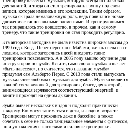
тренировку кассеты с музыкой, которую всегда использовал
для занятий, и тогда он стал тренировать группу под свои
записи, которые имелись в его коллекции. Таким образом,
музыка сыграла немаловажную роль, ведь появились новые
движения с танцевальными элементами. И тренирующимся
так понравилось это новшество, в прочем, как и самому
тренеру, что такие тренировки он стал проводить регулярно.
Эта авторская методика не была известна широким массам до
1999 года. Когда Перес переехал в Майами, жизнь свела его с
людьми, которые загорелись идеей внедрить такие
тренировки повсеместно. А в 2005 году вышло обучение для
инструкторов по зумбе. Кстати, само слово «зумба» означает
«быть навеселе», но считается, что название «зумба»
придумал сам Альберто Перес. С 2013 года стали выпускать
музыкальные альбомы с музыкой для зумбы. Музыка является
важной составляющей для тренировок, благодаря которой,
занимающиеся заряжаются соответствующей энергией, и
занятия проходят на одном дыхании.
Зумба бывает нескольких видов и подходит практически
каждому. Ею могут заниматься и дети, и люди в возрасте.
Тренировки могут проходить даже в бассейне, а также
сочетать в себе не только танцевальные элементы с фитнесом,
но и упражнения с гантелями и силовые тренировки.