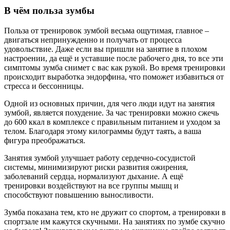
В чём польза зумбы
Польза от тренировок зумбой весьма ощутимая, главное –
двигаться непринужденно и получать от процесса
удовольствие. Даже если вы пришли на занятие в плохом
настроении, да ещё и уставшие после рабочего дня, то все эти
симптомы зумба снимет с вас как рукой. Во время тренировки
происходит выработка эндорфина, что поможет избавиться от
стресса и бессонницы.
Одной из основных причин, для чего люди идут на занятия
зумбой, является похудение. За час тренировки можно сжечь
до 600 ккал в комплексе с правильным питанием и уходом за
телом. Благодаря этому килограммы будут таять, а ваша
фигура преображаться.
Занятия зумбой улучшает работу сердечно-сосудистой
системы, минимизируют риски развития ожирения,
заболеваний сердца, нормализуют дыхание. А ещё
тренировки воздействуют на все группы мышц и
способствуют повышению выносливости.
Зумба показана тем, кто не дружит со спортом, а тренировки в
спортзале им кажутся скучными. На занятиях по зумбе скучно