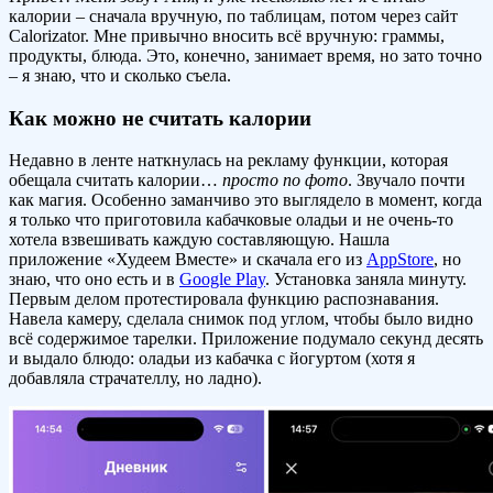
калории – сначала вручную, по таблицам, потом через сайт
Calorizator. Мне привычно вносить всё вручную: граммы,
продукты, блюда. Это, конечно, занимает время, но зато точно
– я знаю, что и сколько съела.
Как можно не считать калории
Недавно в ленте наткнулась на рекламу функции, которая
обещала считать калории…
просто по фото
. Звучало почти
как магия. Особенно заманчиво это выглядело в момент, когда
я только что приготовила кабачковые оладьи и не очень-то
хотела взвешивать каждую составляющую. Нашла
приложение «Худеем Вместе» и скачала его из
AppStore
, но
знаю, что оно есть и в
Google Play
. Установка заняла минуту.
Первым делом протестировала функцию распознавания.
Навела камеру, сделала снимок под углом, чтобы было видно
всё содержимое тарелки. Приложение подумало секунд десять
и выдало блюдо: оладьи из кабачка с йогуртом (хотя я
добавляла страчателлу, но ладно).