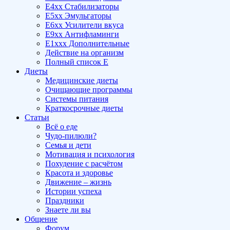
E4xx Стабилизаторы
E5xx Эмульгаторы
E6xx Усилители вкуса
E9xx Антифламинги
E1xxx Дополнительные
Действие на организм
Полный список E
Диеты
Медицинские диеты
Очищающие программы
Системы питания
Краткосрочные диеты
Статьи
Всё о еде
Чудо-пилюли?
Семья и дети
Мотивация и психология
Похудение с расчётом
Красота и здоровье
Движение – жизнь
Истории успеха
Праздники
Знаете ли вы
Общение
Форум