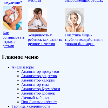
месяцев
замороженных овощах
похудении?
Как
Усидчивость у
Пластика лица -
организовать
ребенка: как развить
глубина воздействия и
отдых с
ценное качество
уровни фиксации
детьми
Главное меню
Анализаторы
Анализатор продуктов
Анализатор рецептов
Анализатор калорий
Анализатор тела
Анализатор Кремлёвки
Анализатор добавок
Личный кабинет
Про Личный кабинет
Таблица калорийности