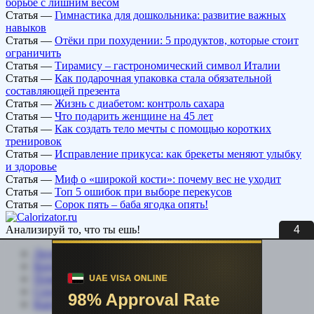
борьбе с лишним весом
Статья
—
Гимнастика для дошкольника: развитие важных
навыков
Статья
—
Отёки при похудении: 5 продуктов, которые стоит
ограничить
Статья
—
Тирамису – гастрономический символ Италии
Статья
—
Как подарочная упаковка стала обязательной
составляющей презента
Статья
—
Жизнь с диабетом: контроль сахара
Статья
—
Что подарить женщине на 45 лет
Статья
—
Как создать тело мечты с помощью коротких
тренировок
Статья
—
Исправление прикуса: как брекеты меняют улыбку
и здоровье
Статья
—
Миф о «широкой кости»: почему вес не уходит
Статья
—
Топ 5 ошибок при выборе перекусов
Статья
—
Сорок пять – баба ягодка опять!
3
Анализируй то, что ты ешь!
Личный кабинет
Контакты
Помощь сайту
Соцсети
Карта сайта