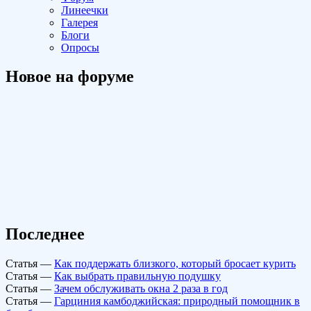
Линеечки
Галерея
Блоги
Опросы
Новое на форуме
Последнее
Статья
—
Как поддержать близкого, который бросает курить
Статья
—
Как выбрать правильную подушку
Статья
—
Зачем обслуживать окна 2 раза в год
Статья
—
Гарциния камбоджийская: природный помощник в