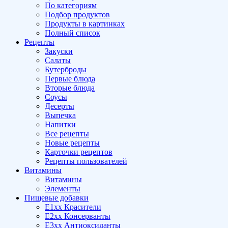
По категориям
Подбор продуктов
Продукты в картинках
Полный список
Рецепты
Закуски
Салаты
Бутерброды
Первые блюда
Вторые блюда
Соусы
Десерты
Выпечка
Напитки
Все рецепты
Новые рецепты
Карточки рецептов
Рецепты пользователей
Витамины
Витамины
Элементы
Пищевые добавки
E1xx Красители
E2xx Консерванты
E3xx Антиоксиданты