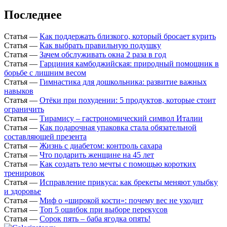
Последнее
Статья
—
Как поддержать близкого, который бросает курить
Статья
—
Как выбрать правильную подушку
Статья
—
Зачем обслуживать окна 2 раза в год
Статья
—
Гарциния камбоджийская: природный помощник в
борьбе с лишним весом
Статья
—
Гимнастика для дошкольника: развитие важных
навыков
Статья
—
Отёки при похудении: 5 продуктов, которые стоит
ограничить
Статья
—
Тирамису – гастрономический символ Италии
Статья
—
Как подарочная упаковка стала обязательной
составляющей презента
Статья
—
Жизнь с диабетом: контроль сахара
Статья
—
Что подарить женщине на 45 лет
Статья
—
Как создать тело мечты с помощью коротких
тренировок
Статья
—
Исправление прикуса: как брекеты меняют улыбку
и здоровье
Статья
—
Миф о «широкой кости»: почему вес не уходит
Статья
—
Топ 5 ошибок при выборе перекусов
Статья
—
Сорок пять – баба ягодка опять!