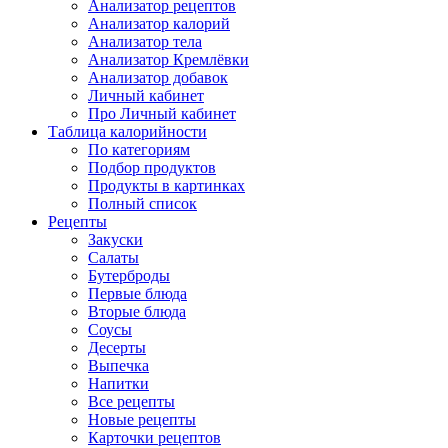
Анализатор рецептов
Анализатор калорий
Анализатор тела
Анализатор Кремлёвки
Анализатор добавок
Личный кабинет
Про Личный кабинет
Таблица калорийности
По категориям
Подбор продуктов
Продукты в картинках
Полный список
Рецепты
Закуски
Салаты
Бутерброды
Первые блюда
Вторые блюда
Соусы
Десерты
Выпечка
Напитки
Все рецепты
Новые рецепты
Карточки рецептов