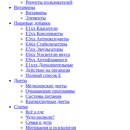
Рецепты пользователей
Витамины
Витамины
Элементы
Пищевые добавки
E1xx Красители
E2xx Консерванты
E3xx Антиоксиданты
E4xx Стабилизаторы
E5xx Эмульгаторы
E6xx Усилители вкуса
E9xx Антифламинги
E1xxx Дополнительные
Действие на организм
Полный список E
Диеты
Медицинские диеты
Очищающие программы
Системы питания
Краткосрочные диеты
Статьи
Всё о еде
Чудо-пилюли?
Семья и дети
Мотивация и психология