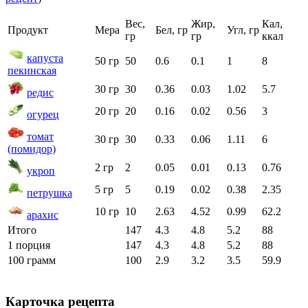
Вес,
Жир,
Кал,
Продукт
Мера
Бел, гр
Угл, гр
гр
гр
ккал
капуста
50 гр
50
0.6
0.1
1
8
пекинская
30 гр
30
0.36
0.03
1.02
5.7
редис
20 гр
20
0.16
0.02
0.56
3
огурец
томат
30 гр
30
0.33
0.06
1.11
6
(помидор)
2 гр
2
0.05
0.01
0.13
0.76
укроп
5 гр
5
0.19
0.02
0.38
2.35
петрушка
10 гр
10
2.63
4.52
0.99
62.2
арахис
Итого
147
4.3
4.8
5.2
88
1 порция
147
4.3
4.8
5.2
88
100 грамм
100
2.9
3.2
3.5
59.9
Карточка рецепта