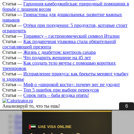
Статья
—
Гарциния камбоджийская: природный помощник в
борьбе с лишним весом
Статья
—
Гимнастика для дошкольника: развитие важных
навыков
Статья
—
Отёки при похудении: 5 продуктов, которые стоит
ограничить
Статья
—
Тирамису – гастрономический символ Италии
Статья
—
Как подарочная упаковка стала обязательной
составляющей презента
Статья
—
Жизнь с диабетом: контроль сахара
Статья
—
Что подарить женщине на 45 лет
Статья
—
Как создать тело мечты с помощью коротких
тренировок
Статья
—
Исправление прикуса: как брекеты меняют улыбку
и здоровье
Статья
—
Миф о «широкой кости»: почему вес не уходит
Статья
—
Топ 5 ошибок при выборе перекусов
Статья
—
Сорок пять – баба ягодка опять!
5
Анализируй то, что ты ешь!
Личный кабинет
Контакты
Помощь сайту
Соцсети