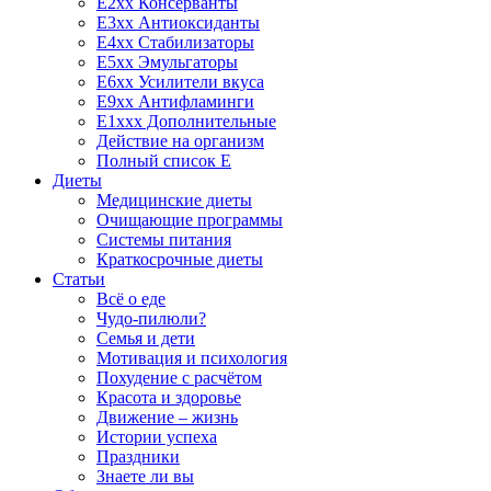
E2xx Консерванты
E3xx Антиоксиданты
E4xx Стабилизаторы
E5xx Эмульгаторы
E6xx Усилители вкуса
E9xx Антифламинги
E1xxx Дополнительные
Действие на организм
Полный список E
Диеты
Медицинские диеты
Очищающие программы
Системы питания
Краткосрочные диеты
Статьи
Всё о еде
Чудо-пилюли?
Семья и дети
Мотивация и психология
Похудение с расчётом
Красота и здоровье
Движение – жизнь
Истории успеха
Праздники
Знаете ли вы