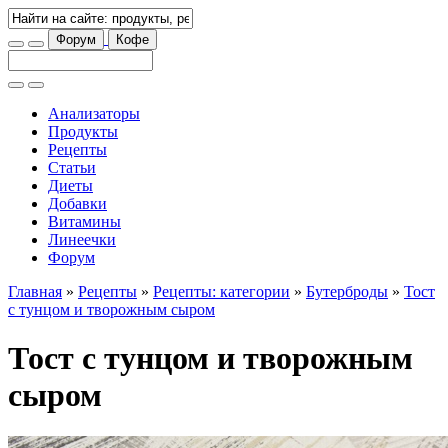
Форум
Кофе
Анализаторы
Продукты
Рецепты
Статьи
Диеты
Добавки
Витамины
Линеечки
Форум
Главная
»
Рецепты
»
Рецепты: категории
»
Бутерброды
»
Тост
с тунцом и творожным сыром
Тост с тунцом и творожным
сыром