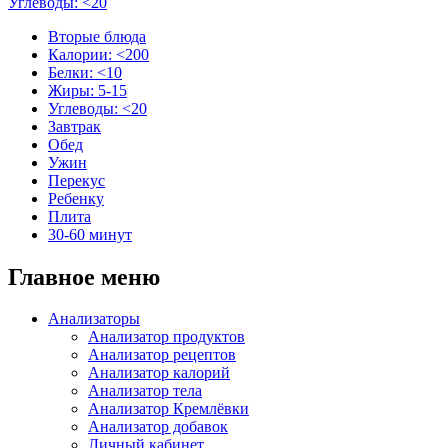
Углеводы: <20
Вторые блюда
Калории: <200
Белки: <10
Жиры: 5-15
Углеводы: <20
Завтрак
Обед
Ужин
Перекус
Ребенку
Плита
30-60 минут
Главное меню
Анализаторы
Анализатор продуктов
Анализатор рецептов
Анализатор калорий
Анализатор тела
Анализатор Кремлёвки
Анализатор добавок
Личный кабинет