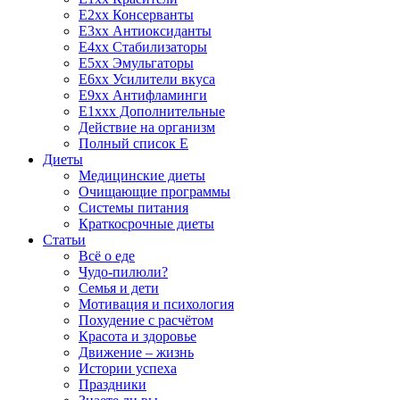
E2xx Консерванты
E3xx Антиоксиданты
E4xx Стабилизаторы
E5xx Эмульгаторы
E6xx Усилители вкуса
E9xx Антифламинги
E1xxx Дополнительные
Действие на организм
Полный список E
Диеты
Медицинские диеты
Очищающие программы
Системы питания
Краткосрочные диеты
Статьи
Всё о еде
Чудо-пилюли?
Семья и дети
Мотивация и психология
Похудение с расчётом
Красота и здоровье
Движение – жизнь
Истории успеха
Праздники