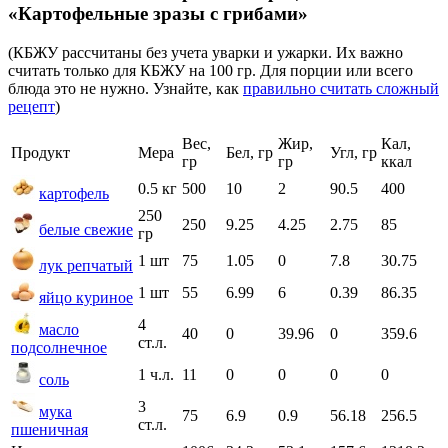
«Картофельные зразы с грибами»
(КБЖУ рассчитаны без учета уварки и ужарки. Их важно
считать только для КБЖУ на 100 гр. Для порции или всего
блюда это не нужно. Узнайте, как
правильно считать сложный
рецепт
)
Вес,
Жир,
Кал,
Продукт
Мера
Бел, гр
Угл, гр
гр
гр
ккал
0.5 кг
500
10
2
90.5
400
картофель
250
250
9.25
4.25
2.75
85
белые свежие
гр
1 шт
75
1.05
0
7.8
30.75
лук репчатый
1 шт
55
6.99
6
0.39
86.35
яйцо куриное
4
масло
40
0
39.96
0
359.6
ст.л.
подсолнечное
1 ч.л.
11
0
0
0
0
соль
3
мука
75
6.9
0.9
56.18
256.5
ст.л.
пшеничная