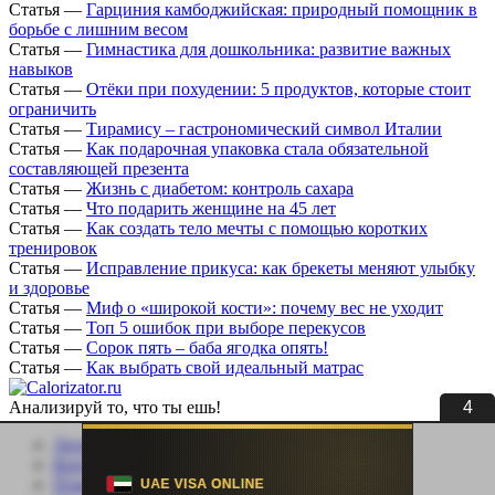
Статья
—
Гарциния камбоджийская: природный помощник в
борьбе с лишним весом
Статья
—
Гимнастика для дошкольника: развитие важных
навыков
Статья
—
Отёки при похудении: 5 продуктов, которые стоит
ограничить
Статья
—
Тирамису – гастрономический символ Италии
Статья
—
Как подарочная упаковка стала обязательной
составляющей презента
Статья
—
Жизнь с диабетом: контроль сахара
Статья
—
Что подарить женщине на 45 лет
Статья
—
Как создать тело мечты с помощью коротких
тренировок
Статья
—
Исправление прикуса: как брекеты меняют улыбку
и здоровье
Статья
—
Миф о «широкой кости»: почему вес не уходит
Статья
—
Топ 5 ошибок при выборе перекусов
Статья
—
Сорок пять – баба ягодка опять!
Статья
—
Как выбрать свой идеальный матрас
3
Анализируй то, что ты ешь!
Личный кабинет
Контакты
Помощь сайту