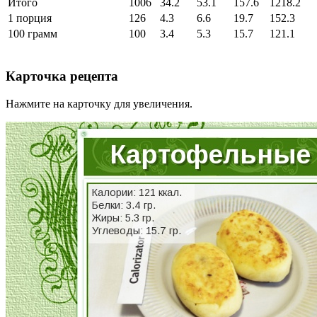
Итого
1006
34.2
53.1
157.6
1218.2
1 порция
126
4.3
6.6
19.7
152.3
100 грамм
100
3.4
5.3
15.7
121.1
Карточка рецепта
Нажмите на карточку для увеличения.