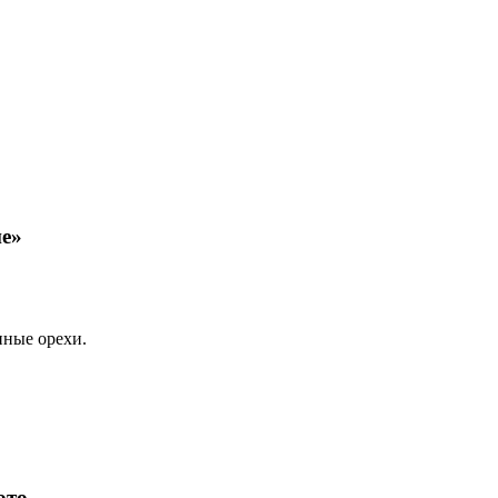
е»
нные орехи.
ото