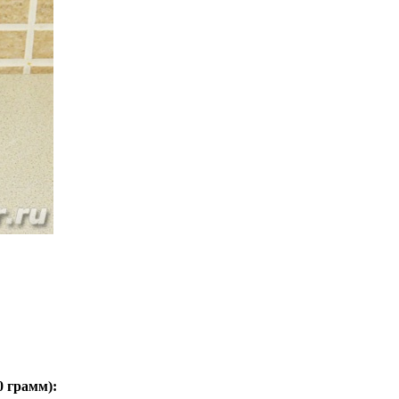
0 грамм
):