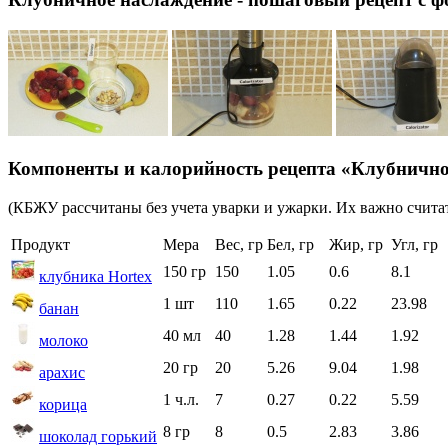
Компоненты и калорийность рецепта «Клубнично
(КБЖУ рассчитаны без учета уварки и ужарки. Их важно считат
Продукт
Мера
Вес, гр
Бел, гр
Жир, гр
Угл, гр
150 гр
150
1.05
0.6
8.1
клубника Hortex
1 шт
110
1.65
0.22
23.98
банан
40 мл
40
1.28
1.44
1.92
молоко
20 гр
20
5.26
9.04
1.98
арахис
1 ч.л.
7
0.27
0.22
5.59
корица
8 гр
8
0.5
2.83
3.86
шоколад горький