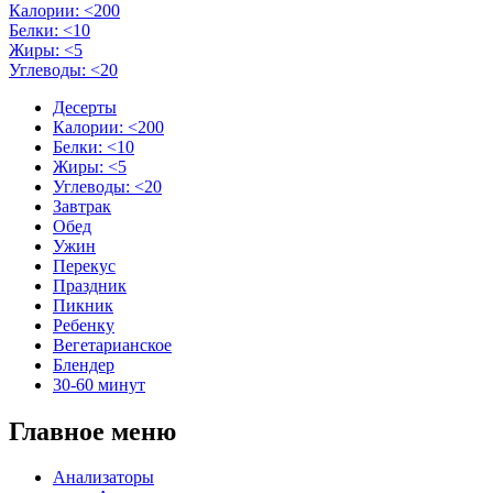
Калории: <200
Белки: <10
Жиры: <5
Углеводы: <20
Десерты
Калории: <200
Белки: <10
Жиры: <5
Углеводы: <20
Завтрак
Обед
Ужин
Перекус
Праздник
Пикник
Ребенку
Вегетарианское
Блендер
30-60 минут
Главное меню
Анализаторы