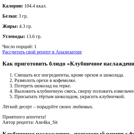
Калории:
104.4 ккал.
Белки:
3 гр.
Жиры:
4.3 гр.
Углеводы:
13.6 гр.
Число порций:
1
Рассчитать свой рецепт в Анализаторе
Как приготовить блюдо «Клубничное наслаждени
Смешать все ингредиенты, кроме орехов и шоколада.
Размолоть орехи в кофемолке.
Потереть шоколад на терке.
Выложить клубничную смесь, сверху положить измельче
Присыпать тёртым шоколадом, украсить клубничкой.
Лёгкий десерт – порадуйте своих любимых.
Приятного аппетита!
Автор рецепта:
Ane4ka_Sit
Клубничное наслаждение - пошаговый рецепт с ф