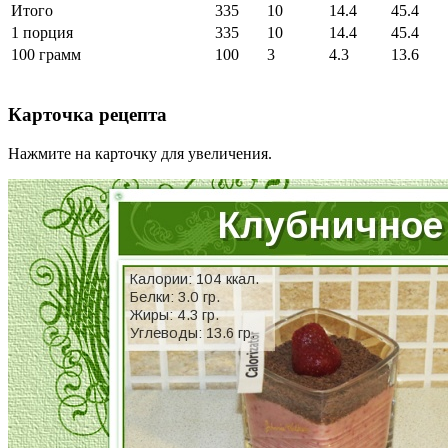
Итого
335
10
14.4
45.4
1 порция
335
10
14.4
45.4
100 грамм
100
3
4.3
13.6
Карточка рецепта
Нажмите на карточку для увеличения.