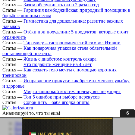
Статья
—
Зачем обслуживать окна 2 раза в год
Статья
—
Гарциния камбоджийская: природный помощник в
борьбе с лишним весом
Статья
—
Гимнастика для дошкольника: развитие важных
навыков
Статья
—
Отёки при похудении: 5 продуктов, которые стоит
ограничить
Статья
—
Тирамису – гастрономический символ Италии
Статья
—
Как подарочная упаковка стала обязательной
составляющей презента
Статья
—
Жизнь с диабетом: контроль сахара
Статья
—
Что подарить женщине на 45 лет
Статья
—
Как создать тело мечты с помощью коротких
тренировок
Статья
—
Исправление прикуса: как брекеты меняют улыбку
и здоровье
Статья
—
Миф о «широкой кости»: почему вес не уходит
Статья
—
Топ 5 ошибок при выборе перекусов
Статья
—
Сорок пять – баба ягодка опять!
5
Анализируй то, что ты ешь!
Личный кабинет
Контакты
Помощь сайту