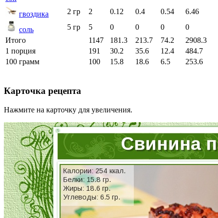
2 гр
2
0.12
0.4
0.54
6.46
гвоздика
5 гр
5
0
0
0
0
соль
Итого
1147
181.3
213.7
74.2
2908.3
1 порция
191
30.2
35.6
12.4
484.7
100 грамм
100
15.8
18.6
6.5
253.6
Карточка рецепта
Нажмите на карточку для увеличения.