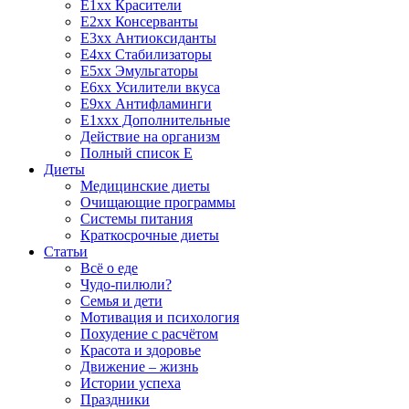
E1xx Красители
E2xx Консерванты
E3xx Антиоксиданты
E4xx Стабилизаторы
E5xx Эмульгаторы
E6xx Усилители вкуса
E9xx Антифламинги
E1xxx Дополнительные
Действие на организм
Полный список E
Диеты
Медицинские диеты
Очищающие программы
Системы питания
Краткосрочные диеты
Статьи
Всё о еде
Чудо-пилюли?
Семья и дети
Мотивация и психология
Похудение с расчётом
Красота и здоровье
Движение – жизнь
Истории успеха
Праздники