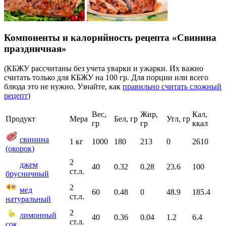
Компоненты и калорийность рецепта «Свинина
праздничная»
(КБЖУ рассчитаны без учета уварки и ужарки. Их важно
считать только для КБЖУ на 100 гр. Для порции или всего
блюда это не нужно. Узнайте, как
правильно считать сложный
рецепт
)
Вес,
Жир,
Кал,
Продукт
Мера
Бел, гр
Угл, гр
гр
гр
ккал
свинина
1 кг
1000
180
213
0
2610
(окорок)
2
джем
40
0.32
0.28
23.6
100
ст.л.
брусничный
2
мед
60
0.48
0
48.9
185.4
ст.л.
натуральный
2
лимонный
40
0.36
0.04
1.2
6.4
ст.л.
сок