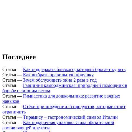
Последнее
Статья
—
Как поддержать близкого, который бросает курить
Статья
—
Как выбрать правильную подушку
Статья
—
Зачем обслуживать окна 2 раза в год
Статья
—
Гарциния камбоджийская: природный помощник в
борьбе с лишним весом
Статья
—
Гимнастика для дошкольника: развитие важных
навыков
Статья
—
Отёки при похудении: 5 продуктов, которые стоит
ограничить
Статья
—
Тирамису – гастрономический символ Италии
Статья
—
Как подарочная упаковка стала обязательной
составляющей презента