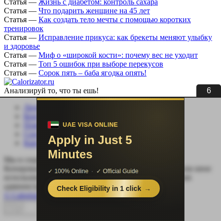
Статья
—
Жизнь с диабетом: контроль сахара
Статья
—
Что подарить женщине на 45 лет
Статья
—
Как создать тело мечты с помощью коротких
тренировок
Статья
—
Исправление прикуса: как брекеты меняют улыбку
и здоровье
Статья
—
Миф о «широкой кости»: почему вес не уходит
Статья
—
Топ 5 ошибок при выборе перекусов
Статья
—
Сорок пять – баба ягодка опять!
5
Анализируй то, что ты ешь!
Личный кабинет
Контакты
Помощь сайту
Соцсети
Карта сайта
Мы в социальных сетях:
Копирование, перепечатка (целиком или частично) или иное
использование материала без письменного разрешения
администрации сайта Calorizator.ru не допускается.
© Calorizator.ru 2008-2026