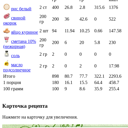
2 ст
400
26.8
2.8
315.6
1376
рис белый
200
свиной
200
36
42.6
0
522
гр
окорок
2 шт
94
11.94
10.25
0.66
147.58
яйцо куриное
200
сметана 10%
200
6
20
5.8
230
гр
(нежирная)
2 гр
2
0
0
0
0
соль
масло
2 гр
2
0
2
0
17.98
подсолнечное
Итого
898
80.7
77.7
322.1
2293.6
1 порция
180
16.1
15.5
64.4
458.7
100 грамм
100
9
8.6
35.9
255.4
Карточка рецепта
Нажмите на карточку для увеличения.