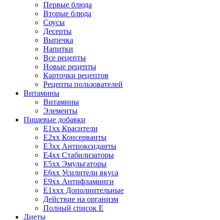
Первые блюда
Вторые блюда
Соусы
Десерты
Выпечка
Напитки
Все рецепты
Новые рецепты
Карточки рецептов
Рецепты пользователей
Витамины
Витамины
Элементы
Пищевые добавки
E1xx Красители
E2xx Консерванты
E3xx Антиоксиданты
E4xx Стабилизаторы
E5xx Эмульгаторы
E6xx Усилители вкуса
E9xx Антифламинги
E1xxx Дополнительные
Действие на организм
Полный список E
Диеты