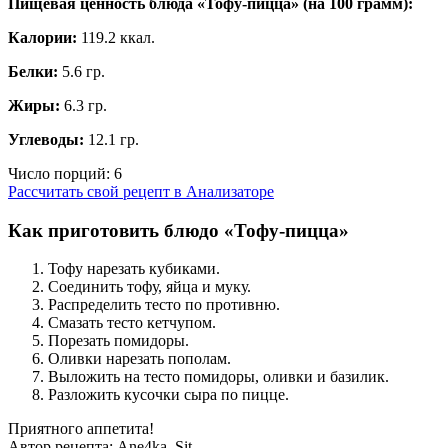
Пищевая ценность блюда «Тофу-пицца» (на
100 грамм
):
Калории:
119.2 ккал.
Белки:
5.6 гр.
Жиры:
6.3 гр.
Углеводы:
12.1 гр.
Число порций:
6
Рассчитать свой рецепт в Анализаторе
Как приготовить блюдо «Тофу-пицца»
Тофу нарезать кубиками.
Соединить тофу, яйца и муку.
Распределить тесто по противню.
Смазать тесто кетчупом.
Порезать помидоры.
Оливки нарезать пополам.
Выложить на тесто помидоры, оливки и базилик.
Разложить кусочки сыра по пицце.
Приятного аппетита!
Автор рецепта:
Ane4ka_Sit