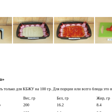
а»
ь только для КБЖУ на 100 гр. Для порции или всего блюда это н
Вес, гр
Бел, гр
Жир, гр
р
200
16.2
8.4