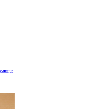
у-пицца