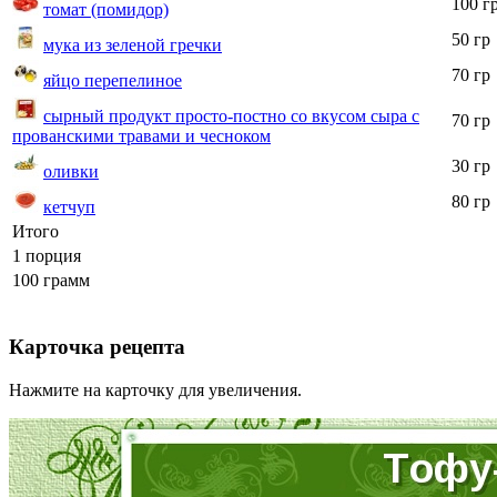
100 г
томат (помидор)
50 гр
мука из зеленой гречки
70 гр
яйцо перепелиное
сырный продукт просто-постно со вкусом сыра с
70 гр
прованскими травами и чесноком
30 гр
оливки
80 гр
кетчуп
Итого
1 порция
100 грамм
Карточка рецепта
Нажмите на карточку для увеличения.