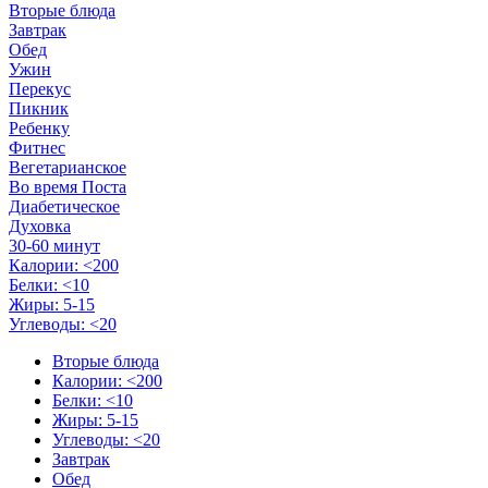
Вторые блюда
Завтрак
Обед
Ужин
Перекус
Пикник
Ребенку
Фитнес
Вегетарианское
Во время Поста
Диабетическое
Духовка
30-60 минут
Калории: <200
Белки: <10
Жиры: 5-15
Углеводы: <20
Вторые блюда
Калории: <200
Белки: <10
Жиры: 5-15
Углеводы: <20
Завтрак
Обед