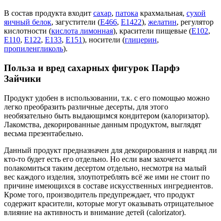
В состав продукта входит
сахар
,
патока
крахмальная,
сухой
яичный белок
, загустители (
Е466
,
Е1422
),
желатин
, регулятор
кислотности (
кислота лимонная
), красители пищевые (
Е102
,
Е110
,
Е122
,
Е133
,
Е151
), носители (
глицерин
,
пропиленгликоль
).
Польза и вред сахарных фигурок Парфэ
Зайчики
Продукт удобен в использовании, т.к. с его помощью можно
легко преобразить различные десерты, для этого
необязательно быть выдающимся кондитером (калоризатор).
Лакомства, декорированные данным продуктом, выглядят
весьма презентабельно.
Данный продукт предназначен для декорирования и навряд ли
кто-то будет есть его отдельно. Но если вам захочется
полакомиться таким десертом отдельно, несмотря на малый
вес каждого изделия, злоупотреблять всё же ими не стоит по
причине имеющихся в составе искусственных ингредиентов.
Кроме того, производитель предупреждает, что продукт
содержит красители, которые могут оказывать отрицательное
влияние на активность и внимание детей (calorizator).