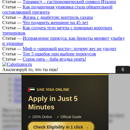
Статья
—
Тирамису – гастрономический символ Италии
Статья
—
Как подарочная упаковка стала обязательной
составляющей презента
Статья
—
Жизнь с диабетом: контроль сахара
Статья
—
Что подарить женщине на 45 лет
Статья
—
Как создать тело мечты с помощью коротких
тренировок
Статья
—
Исправление прикуса: как брекеты меняют улыбку
и здоровье
Статья
—
Миф о «широкой кости»: почему вес не уходит
Статья
—
Топ 5 ошибок при выборе перекусов
Статья
—
Сорок пять – баба ягодка опять!
6
Анализируй то, что ты ешь!
Личный кабинет
Контакты
Помощь сайту
Соцсети
Карта сайта
Мы в социальных сетях:
Копирование, перепечатка (целиком или частично) или иное
использование материала без письменного разрешения
администрации сайта Calorizator.ru не допускается.