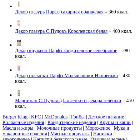
Декор глазурь Парфэ сахарная оранжевая
– 360 ккал.
Декор глазурь С.Пудовъ Королевская белая
– 400 ккал.
Декор кружево Парфэ кондитерское серебряное
– 280
ккал.
Декор посыпки Парфэ Малышарики Нюшенька
– 430
ккал.
Марципан С.Пудовъ Для лепки и декора зелёный
– 450
ккал.
Burger King
|
KFC
|
McDonalds
|
Грибы
|
Детское питание
|
Колбасные изделия
|
Кондитерские изделия
|
Крупы и каши
|
Масла и жиры
|
Молочные продукты
|
Мороженое
|
Мука и
макаронные изделия
|
Мясные продукты
|
Напитки
алкогольные
|
Напитки безалкогольные
|
Овощи и зелень
|