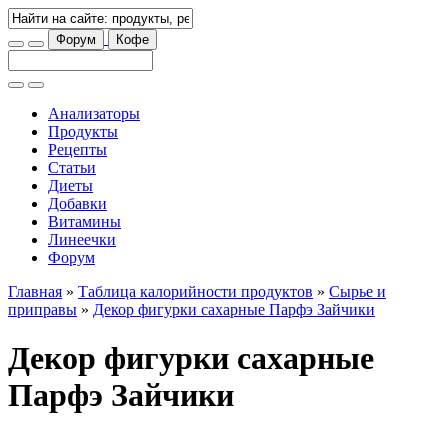
Форум
Кофе
Анализаторы
Продукты
Рецепты
Статьи
Диеты
Добавки
Витамины
Линеечки
Форум
Главная
»
Таблица калорийности продуктов
»
Сырье и
приправы
»
Декор фигурки сахарные Парфэ Зайчики
Декор фигурки сахарные
Парфэ Зайчики