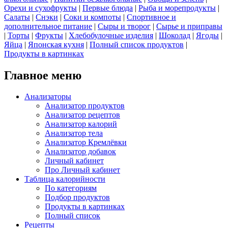
Орехи и сухофрукты
|
Первые блюда
|
Рыба и морепродукты
|
Салаты
|
Снэки
|
Соки и компоты
|
Спортивное и
дополнительное питание
|
Сыры и творог
|
Сырье и приправы
|
Торты
|
Фрукты
|
Хлебобулочные изделия
|
Шоколад
|
Ягоды
|
Яйца
|
Японская кухня
|
Полный список продуктов
|
Продукты в картинках
Главное меню
Анализаторы
Анализатор продуктов
Анализатор рецептов
Анализатор калорий
Анализатор тела
Анализатор Кремлёвки
Анализатор добавок
Личный кабинет
Про Личный кабинет
Таблица калорийности
По категориям
Подбор продуктов
Продукты в картинках
Полный список
Рецепты