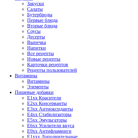
Закуски
Салаты
Бутерброды
Первые блюда
Вторые блюда
Соусы
Десерты
Выпечка
Напитки
Все рецепты
Новые рецепты
Карточки рецептов
Рецепты пользователей
Витамины
Витамины
Элементы
Пищевые добавки
E1xx Красители
E2xx Консерванты
E3xx Антиоксиданты
E4xx Стабилизаторы
E5xx Эмульгаторы
E6xx Усилители вкуса
E9xx Антифламинги
E1xxx Дополнительные