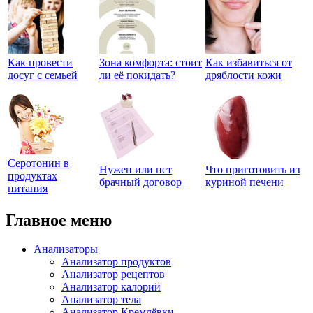
Как провести
Зона комфорта: стоит
Как избавиться от
досуг с семьей
ли её покидать?
дряблости кожи
Серотонин в
Нужен или нет
Что приготовить из
продуктах
брачный договор
куриной печени
питания
Главное меню
Анализаторы
Анализатор продуктов
Анализатор рецептов
Анализатор калорий
Анализатор тела
Анализатор Кремлёвки