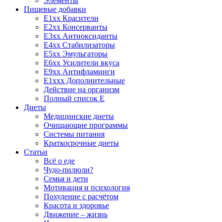
Элементы
Пищевые добавки
E1xx Красители
E2xx Консерванты
E3xx Антиоксиданты
E4xx Стабилизаторы
E5xx Эмульгаторы
E6xx Усилители вкуса
E9xx Антифламинги
E1xxx Дополнительные
Действие на организм
Полный список E
Диеты
Медицинские диеты
Очищающие программы
Системы питания
Краткосрочные диеты
Статьи
Всё о еде
Чудо-пилюли?
Семья и дети
Мотивация и психология
Похудение с расчётом
Красота и здоровье
Движение – жизнь