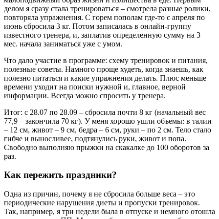
делом я сразу стала тренироваться – смотрела разные ролики,
повторяла упражнения. С горем пополам где-то с апреля по
июнь сбросила 3 кг. Потом записалась в онлайн-группу
известного тренера, и, заплатив определенную сумму на 3
мес. начала заниматься уже с умом.
Что дало участие в программе: схему тренировок и питания,
полезные советы. Намного проще худеть, когда знаешь, как
полезно питаться и какие упражнения делать. Плюс меньше
времени уходит на поиски нужной и, главное, верной
информации. Всегда можно спросить у тренера.
Итог: с 28.07 по 28.09 – сбросила почти 8 кг (начальный вес
77,9 – закончила 70 кг). У меня хорошо ушли объемы: в талии
– 12 см, живот – 9 см, бедра – 6 см, руки – по 2 см. Тело стало
гибче и выносливее, подтянулись руки, живот и попа.
Свободно выполняю прыжки на скакалке до 100 оборотов за
раз.
Как пережить праздники?
Одна из причин, почему я не сбросила больше веса – это
периодические нарушения диеты и пропуски тренировок.
Так, например, я три недели была в отпуске и немного отошла