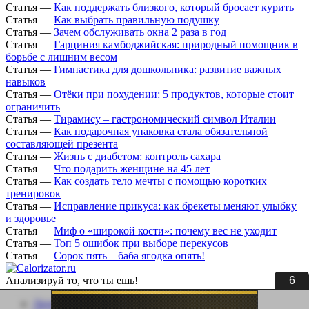
Статья
—
Как поддержать близкого, который бросает курить
Статья
—
Как выбрать правильную подушку
Статья
—
Зачем обслуживать окна 2 раза в год
Статья
—
Гарциния камбоджийская: природный помощник в
борьбе с лишним весом
Статья
—
Гимнастика для дошкольника: развитие важных
навыков
Статья
—
Отёки при похудении: 5 продуктов, которые стоит
ограничить
Статья
—
Тирамису – гастрономический символ Италии
Статья
—
Как подарочная упаковка стала обязательной
составляющей презента
Статья
—
Жизнь с диабетом: контроль сахара
Статья
—
Что подарить женщине на 45 лет
Статья
—
Как создать тело мечты с помощью коротких
тренировок
Статья
—
Исправление прикуса: как брекеты меняют улыбку
и здоровье
Статья
—
Миф о «широкой кости»: почему вес не уходит
Статья
—
Топ 5 ошибок при выборе перекусов
Статья
—
Сорок пять – баба ягодка опять!
5
Анализируй то, что ты ешь!
Личный кабинет