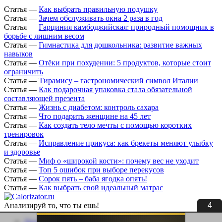
Статья
—
Как выбрать правильную подушку
Статья
—
Зачем обслуживать окна 2 раза в год
Статья
—
Гарциния камбоджийская: природный помощник в
борьбе с лишним весом
Статья
—
Гимнастика для дошкольника: развитие важных
навыков
Статья
—
Отёки при похудении: 5 продуктов, которые стоит
ограничить
Статья
—
Тирамису – гастрономический символ Италии
Статья
—
Как подарочная упаковка стала обязательной
составляющей презента
Статья
—
Жизнь с диабетом: контроль сахара
Статья
—
Что подарить женщине на 45 лет
Статья
—
Как создать тело мечты с помощью коротких
тренировок
Статья
—
Исправление прикуса: как брекеты меняют улыбку
и здоровье
Статья
—
Миф о «широкой кости»: почему вес не уходит
Статья
—
Топ 5 ошибок при выборе перекусов
Статья
—
Сорок пять – баба ягодка опять!
Статья
—
Как выбрать свой идеальный матрас
3
Анализируй то, что ты ешь!