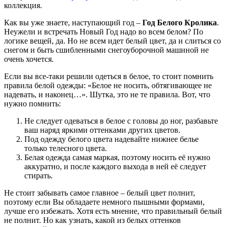
коллекция.
Как вы уже знаете, наступающий год –
Год Белого Кролика
.
Неужели и встречать Новый Год надо во всем белом? По
логике вещей, да. Но не всем идет белый цвет, да и слиться со
снегом и быть сшибленными снегоуборочной машиной не
очень хочется.
Если вы все-таки решили одеться в белое, то стоит помнить
правила белой одежды: «Белое не носить, обтягивающее не
надевать, и наконец…». Шутка, это не те правила. Вот, что
нужно помнить:
Не следует одеваться в белое с головы до ног, разбавьте
ваш наряд яркими оттенками других цветов.
Под одежду белого цвета надевайте нижнее белье
только телесного цвета.
Белая одежда самая маркая, поэтому носить её нужно
аккуратно, и после каждого выхода в ней её следует
стирать.
Не стоит забывать самое главное – белый цвет полнит,
поэтому если Вы обладаете немного пышными формами,
лучше его избежать. Хотя есть мнение, что правильный белый
не полнит. Но как узнать, какой из белых оттенков