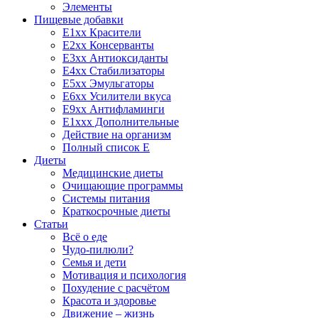
Элементы
Пищевые добавки
E1xx Красители
E2xx Консерванты
E3xx Антиоксиданты
E4xx Стабилизаторы
E5xx Эмульгаторы
E6xx Усилители вкуса
E9xx Антифламинги
E1xxx Дополнительные
Действие на организм
Полный список E
Диеты
Медицинские диеты
Очищающие программы
Системы питания
Краткосрочные диеты
Статьи
Всё о еде
Чудо-пилюли?
Семья и дети
Мотивация и психология
Похудение с расчётом
Красота и здоровье
Движение – жизнь