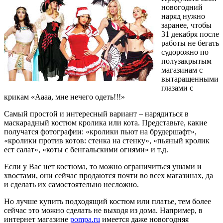
новогодний
наряд нужно
заранее, чтобы
31 декабря после
работы не бегать
судорожно по
полузакрытым
магазинам с
вытаращенными
глазами с
крикам «Аааа, мне нечего одеть!!!»
Самый простой и интересный вариант – нарядиться в
маскарадный костюм кролика или кота. Представьте, какие
получатся фотографии: «кролики пьют на брудершафт»,
«кролики против котов: стенка на стенку», «пьяный кролик
ест салат», «коты с бенгальскими огнями» и т.д.
Если у Вас нет костюма, то можно ограничиться ушами и
хвостами, они сейчас продаются почти во всех магазинах, да
и сделать их самостоятельно несложно.
Но лучше купить подходящий костюм или платье, тем более
сейчас это можно сделать не выходя из дома. Например, в
интернет магазине
pompa.ru
имеется даже новогодняя