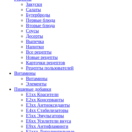
Закуски
Салаты
Бутерброды
Первые блюда
Вторые блюда
Соусы
Десерты
Выпечка
Напитки
Все рецепты
Новые рецепты
Карточки рецептов
Рецепты пользователей
Витамины
Витамины
Элементы
Пищевые добавки
E1xx Красители
E2xx Консерванты
E3xx Антиоксиданты
E4xx Стабилизаторы
E5xx Эмульгаторы
E6xx Усилители вкуса
E9xx Антифламинги
E1xxx Дополнительные