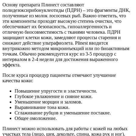
Основу препарата Плинест составляют
полидезоксирибонуклеотиды (ПДРН) – это фрагменты ДНК,
полученные из молок лососевых рыб. Важно отметить, что
эти компоненты проходят высокую степень очистки, что
обеспечивает их безопасность, гипоаллергенность и
отличную биосовместимость с тканями человека. ПДРН
защищают клетки кожи, замедляют процессы старения и
снижают действие ультрафиолета. Plinest вводится
внутрикожно методом микроинъекций или по биоактивным
точкам. Обычно рекомендуется курс из 3-5 процедур с
интервалом в 2-4 недели для достижения выраженного
эффекта.
После курса процедур пациенты отмечают улучшение
качества кожи:
Повышение упругости и эластичности.
Глубокое увлажнение и сияние кожи.
Уменьшение морщин и заломов.
Выравнивание тона кожи.
Сглаживание рубцов и уменьшение постакне.
Общее омоложение.
Плинест можно использовать для работы с кожей на любых
участках тела (лицо, шея, декольте, спина, кожа рук и ног).