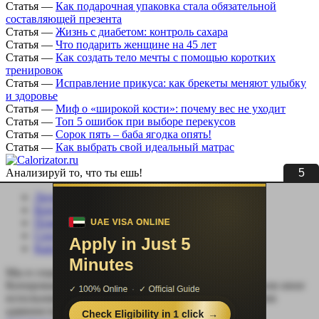
Статья
—
Как подарочная упаковка стала обязательной
составляющей презента
Статья
—
Жизнь с диабетом: контроль сахара
Статья
—
Что подарить женщине на 45 лет
Статья
—
Как создать тело мечты с помощью коротких
тренировок
Статья
—
Исправление прикуса: как брекеты меняют улыбку
и здоровье
Статья
—
Миф о «широкой кости»: почему вес не уходит
Статья
—
Топ 5 ошибок при выборе перекусов
Статья
—
Сорок пять – баба ягодка опять!
Статья
—
Как выбрать свой идеальный матрас
5
Анализируй то, что ты ешь!
Личный кабинет
Контакты
Помощь сайту
Соцсети
Карта сайта
Мы в социальных сетях:
Копирование, перепечатка (целиком или частично) или иное
использование материала без письменного разрешения
администрации сайта Calorizator.ru не допускается.