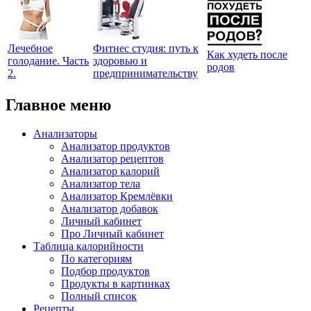
Лечебное
Фитнес студия: путь к
Как худеть после
голодание. Часть
здоровью и
родов
2.
предпринимательству
Главное меню
Анализаторы
Анализатор продуктов
Анализатор рецептов
Анализатор калорий
Анализатор тела
Анализатор Кремлёвки
Анализатор добавок
Личный кабинет
Про Личный кабинет
Таблица калорийности
По категориям
Подбор продуктов
Продукты в картинках
Полный список
Рецепты