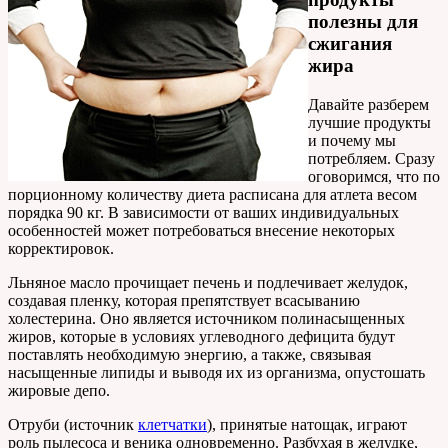
полезны для
сжигания
жира
Давайте разберем
лучшие продукты
и почему мы
потребляем. Сразу
оговоримся, что по
порционному количеству диета расписана для атлета весом
порядка 90 кг. В зависимости от ваших индивидуальных
особенностей может потребоваться внесение некоторых
корректировок.
Льняное масло прочищает печень и подлечивает желудок,
создавая пленку, которая препятствует всасыванию
холестерина. Оно является источником полинасыщенных
жиров, которые в условиях углеводного дефицита будут
поставлять необходимую энергию, а также, связывая
насыщенные липиды и выводя их из организма, опустошать
жировые депо.
Отруби (источник
клетчатки
), принятые натощак, играют
роль пылесоса и веника одновременно. Разбухая в желудке,