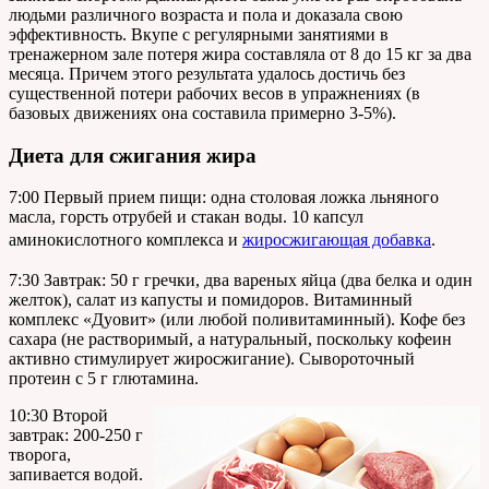
людьми различного возраста и пола и доказала свою
эффективность. Вкупе с регулярными занятиями в
тренажерном зале потеря жира составляла от 8 до 15 кг за два
месяца. Причем этого результата удалось достичь без
существенной потери рабочих весов в упражнениях (в
базовых движениях она составила примерно 3-5%).
Диета для сжигания жира
7:00 Первый прием пищи: одна столовая ложка льняного
масла, горсть отрубей и стакан воды. 10 капсул
аминокислотного комплекса и
жиросжигающая добавка
.
7:30 Завтрак: 50 г гречки, два вареных яйца (два белка и один
желток), салат из капусты и помидоров. Витаминный
комплекс «Дуовит» (или любой поливитаминный). Кофе без
сахара (не растворимый, а натуральный, поскольку кофеин
активно стимулирует жиросжигание). Сывороточный
протеин с 5 г глютамина.
10:30 Второй
завтрак: 200-250 г
творога,
запивается водой.