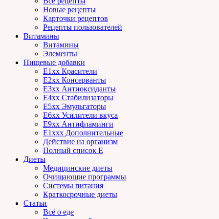
Все рецепты
Новые рецепты
Карточки рецептов
Рецепты пользователей
Витамины
Витамины
Элементы
Пищевые добавки
E1xx Красители
E2xx Консерванты
E3xx Антиоксиданты
E4xx Стабилизаторы
E5xx Эмульгаторы
E6xx Усилители вкуса
E9xx Антифламинги
E1xxx Дополнительные
Действие на организм
Полный список E
Диеты
Медицинские диеты
Очищающие программы
Системы питания
Краткосрочные диеты
Статьи
Всё о еде