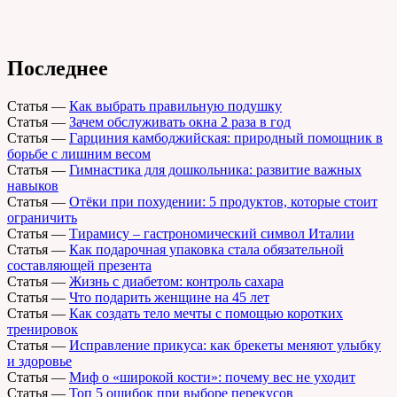
Последнее
Статья
—
Как выбрать правильную подушку
Статья
—
Зачем обслуживать окна 2 раза в год
Статья
—
Гарциния камбоджийская: природный помощник в
борьбе с лишним весом
Статья
—
Гимнастика для дошкольника: развитие важных
навыков
Статья
—
Отёки при похудении: 5 продуктов, которые стоит
ограничить
Статья
—
Тирамису – гастрономический символ Италии
Статья
—
Как подарочная упаковка стала обязательной
составляющей презента
Статья
—
Жизнь с диабетом: контроль сахара
Статья
—
Что подарить женщине на 45 лет
Статья
—
Как создать тело мечты с помощью коротких
тренировок
Статья
—
Исправление прикуса: как брекеты меняют улыбку
и здоровье
Статья
—
Миф о «широкой кости»: почему вес не уходит
Статья
—
Топ 5 ошибок при выборе перекусов