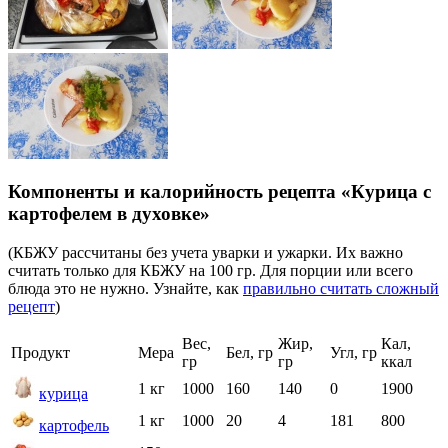
Компоненты и калорийность рецепта «Курица с
картофелем в духовке»
(КБЖУ рассчитаны без учета уварки и ужарки. Их важно
считать только для КБЖУ на 100 гр. Для порции или всего
блюда это не нужно. Узнайте, как
правильно считать сложный
рецепт
)
Вес,
Жир,
Кал,
Продукт
Мера
Бел, гр
Угл, гр
гр
гр
ккал
1 кг
1000
160
140
0
1900
курица
1 кг
1000
20
4
181
800
картофель