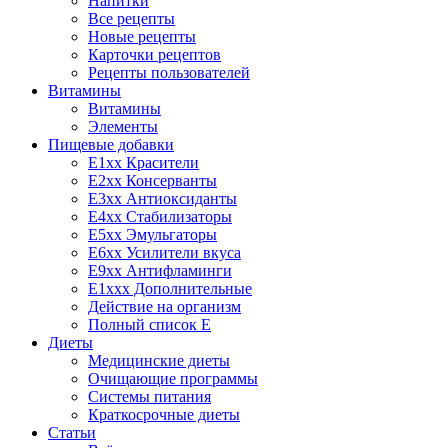
Напитки
Все рецепты
Новые рецепты
Карточки рецептов
Рецепты пользователей
Витамины
Витамины
Элементы
Пищевые добавки
E1xx Красители
E2xx Консерванты
E3xx Антиоксиданты
E4xx Стабилизаторы
E5xx Эмульгаторы
E6xx Усилители вкуса
E9xx Антифламинги
E1xxx Дополнительные
Действие на организм
Полный список E
Диеты
Медицинские диеты
Очищающие программы
Системы питания
Краткосрочные диеты
Статьи