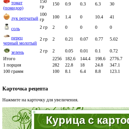
150
томат
150
0.9
0.3
6.3
30
гр
(помидор)
100
100
1.4
0
10.4
41
лук репчатый
гр
2 гр
2
0
0
0
0
соль
перец
2 гр
2
0.21
0.07
0.77
5.02
черный молотый
2 гр
2
0.05
0.01
0.1
0.72
зелень
Итого
2256
182.6
144.4
198.6
2776.7
1 порция
282
22.8
18
24.8
347.1
100 грамм
100
8.1
6.4
8.8
123.1
Карточка рецепта
Нажмите на карточку для увеличения.