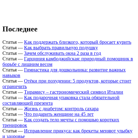
Последнее
Статья
—
Как поддержать близкого, который бросает курить
Статья
—
Как выбрать правильную подушку
Статья
—
Зачем обслуживать окна 2 раза в год
Статья
—
Гарциния камбоджийская: природный помощник в
борьбе с лишним весом
Статья
—
Гимнастика для дошкольника: развитие важных
навыков
Статья
—
Отёки при похудении: 5 продуктов, которые стоит
ограничить
Статья
—
Тирамису – гастрономический символ Италии
Статья
—
Как подарочная упаковка стала обязательной
составляющей презента
Статья
—
Жизнь с диабетом: контроль сахара
Статья
—
Что подарить женщине на 45 лет
Статья
—
Как создать тело мечты с помощью коротких
тренировок
Статья
—
Исправление прикуса: как брекеты меняют улыбку
и здоровье