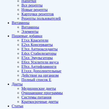
Напитки
Все рецепты
Новые рецепты
Карточки рецептов
Рецепты пользователей
Витамины
Витамины
Элементы
Пищевые добавки
E1xx Красители
E2xx Консерванты
E3xx Антиоксиданты
E4xx Стабилизаторы
E5xx Эмульгаторы
E6xx Усилители вкуса
E9xx Антифламинги
E1xxx Дополнительные
Действие на организм
Полный список E
Диеты
Медицинские диеты
Очищающие программы
Системы питания
Краткосрочные диеты
Статьи