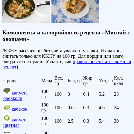
Компоненты и калорийность рецепта «Минтай с
овощами»
(КБЖУ рассчитаны без учета уварки и ужарки. Их важно
считать только для КБЖУ на 100 гр. Для порции или всего
блюда это не нужно. Узнайте, как
правильно считать сложный
рецепт
)
Вес,
Жир,
Кал,
Продукт
Мера
Бел, гр
Угл, гр
гр
гр
ккал
100
капуста
100
3
0.4
5.2
28
гр
брокколи
100
100
0.6
0.3
4.6
24
кабачок
гр
100
капуста
100
2.5
0.3
5.4
30
гр
цветная
300