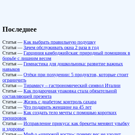
Последнее
Статья
—
Как выбрать правильную подушку
Статья
—
Зачем обслуживать окна 2 раза в год
Статья
—
Гарциния камбоджийская: природный помощник в
борьбе с лишним весом
Статья
—
Гимнастика для дошкольника: развитие важных
навыков
Статья
—
Отёки при похудении: 5 продуктов, которые стоит
ограничить
Статья
—
Тирамису – гастрономический символ Италии
Статья
—
Как подарочная упаковка стала обязательной
составляющей презента
Статья
—
Жизнь с диабетом: контроль сахара
Статья
—
Что подарить женщине на 45 лет
Статья
—
Как создать тело мечты с помощью коротких
тренировок
Статья
—
Исправление прикуса: как брекеты меняют улыбку
и здоровье
Статья
—
Миф о «широкой кости»: почему вес не уходит