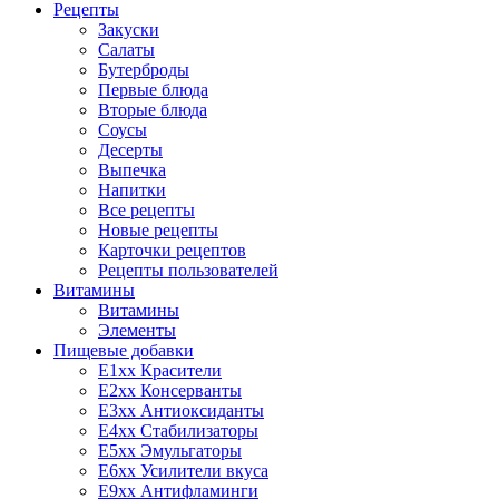
Рецепты
Закуски
Салаты
Бутерброды
Первые блюда
Вторые блюда
Соусы
Десерты
Выпечка
Напитки
Все рецепты
Новые рецепты
Карточки рецептов
Рецепты пользователей
Витамины
Витамины
Элементы
Пищевые добавки
E1xx Красители
E2xx Консерванты
E3xx Антиоксиданты
E4xx Стабилизаторы
E5xx Эмульгаторы
E6xx Усилители вкуса
E9xx Антифламинги