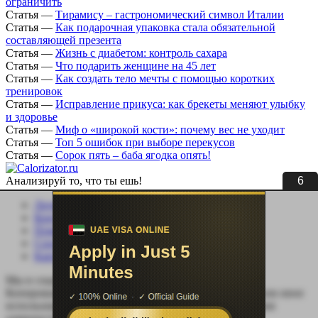
ограничить
Статья
—
Тирамису – гастрономический символ Италии
Статья
—
Как подарочная упаковка стала обязательной
составляющей презента
Статья
—
Жизнь с диабетом: контроль сахара
Статья
—
Что подарить женщине на 45 лет
Статья
—
Как создать тело мечты с помощью коротких
тренировок
Статья
—
Исправление прикуса: как брекеты меняют улыбку
и здоровье
Статья
—
Миф о «широкой кости»: почему вес не уходит
Статья
—
Топ 5 ошибок при выборе перекусов
Статья
—
Сорок пять – баба ягодка опять!
6
Анализируй то, что ты ешь!
Личный кабинет
Контакты
Помощь сайту
Соцсети
Карта сайта
Мы в социальных сетях:
Копирование, перепечатка (целиком или частично) или иное
использование материала без письменного разрешения