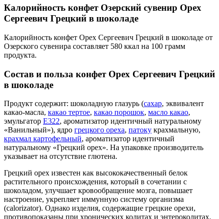
Калорийность конфет Озерский сувенир Орех
Сергеевич Грецкий в шоколаде
Калорийность конфет Орех Сергеевич Грецкий в шоколаде от
Озерского сувенира составляет 580 ккал на 100 грамм
продукта.
Состав и польза конфет Орех Сергеевич Грецкий
в шоколаде
Продукт содержит: шоколадную глазурь (
сахар
, эквивалент
какао-масла,
какао тертое
,
какао порошок
,
масло какао
,
эмульгатор
Е322
, ароматизатор идентичный натуральному
«Ванильный»), ядро
грецкого ореха
,
патоку
крахмальную,
крахмал картофельный
, ароматизатор идентичный
натуральному «Грецкий орех». На упаковке производитель
указывает на отсутствие глютена.
Грецкий орех известен как высококачественный белок
растительного происхождения, который в сочетании с
шоколадом, улучшает кровообращение мозга, повышает
настроение, укрепляет иммунную систему организма
(calorizator). Однако изделия, содержащие грецкие орехи,
противопоказаны при хронических колитах и энтероколитах,