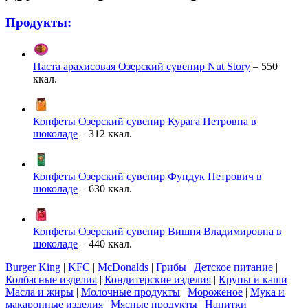
Продукты:
Паста арахисовая Озерский сувенир Nut Story
– 550
ккал.
Конфеты Озерский сувенир Курага Петровна в
шоколаде
– 312 ккал.
Конфеты Озерский сувенир Фундук Петрович в
шоколаде
– 630 ккал.
Конфеты Озерский сувенир Вишня Владимировна в
шоколаде
– 440 ккал.
Burger King
|
KFC
|
McDonalds
|
Грибы
|
Детское питание
|
Колбасные изделия
|
Кондитерские изделия
|
Крупы и каши
|
Масла и жиры
|
Молочные продукты
|
Мороженое
|
Мука и
макаронные изделия
|
Мясные продукты
|
Напитки