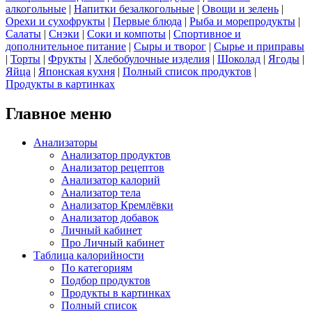
алкогольные
|
Напитки безалкогольные
|
Овощи и зелень
|
Орехи и сухофрукты
|
Первые блюда
|
Рыба и морепродукты
|
Салаты
|
Снэки
|
Соки и компоты
|
Спортивное и
дополнительное питание
|
Сыры и творог
|
Сырье и приправы
|
Торты
|
Фрукты
|
Хлебобулочные изделия
|
Шоколад
|
Ягоды
|
Яйца
|
Японская кухня
|
Полный список продуктов
|
Продукты в картинках
Главное меню
Анализаторы
Анализатор продуктов
Анализатор рецептов
Анализатор калорий
Анализатор тела
Анализатор Кремлёвки
Анализатор добавок
Личный кабинет
Про Личный кабинет
Таблица калорийности
По категориям
Подбор продуктов
Продукты в картинках
Полный список