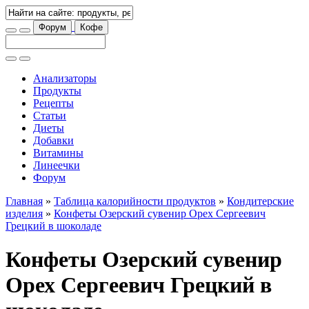
Форум
Кофе
Анализаторы
Продукты
Рецепты
Статьи
Диеты
Добавки
Витамины
Линеечки
Форум
Главная
»
Таблица калорийности продуктов
»
Кондитерские
изделия
»
Конфеты Озерский сувенир Орех Сергеевич
Грецкий в шоколаде
Конфеты Озерский сувенир
Орех Сергеевич Грецкий в