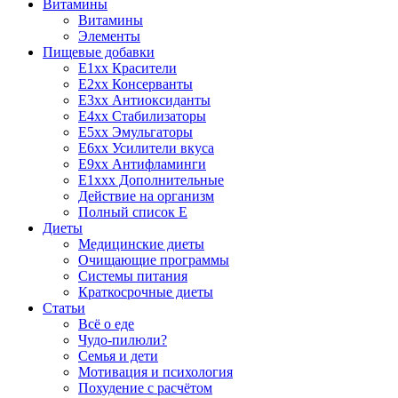
Витамины
Витамины
Элементы
Пищевые добавки
E1xx Красители
E2xx Консерванты
E3xx Антиоксиданты
E4xx Стабилизаторы
E5xx Эмульгаторы
E6xx Усилители вкуса
E9xx Антифламинги
E1xxx Дополнительные
Действие на организм
Полный список E
Диеты
Медицинские диеты
Очищающие программы
Системы питания
Краткосрочные диеты
Статьи
Всё о еде
Чудо-пилюли?
Семья и дети
Мотивация и психология
Похудение с расчётом