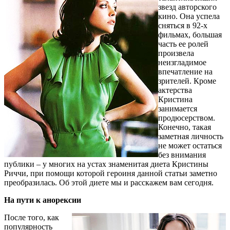
звезд авторского
кино. Она успела
сняться в 92-х
фильмах, большая
часть ее ролей
произвела
неизгладимое
впечатление на
зрителей. Кроме
актерства
Кристина
занимается
продюсерством.
Конечно, такая
заметная личность
не может остаться
без внимания
публики – у многих на устах знаменитая диета Кристины
Риччи, при помощи которой героиня данной статьи заметно
преобразилась. Об этой диете мы и расскажем вам сегодня.
На пути к анорексии
После того, как
популярность