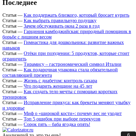
Последнее
Статья
—
Как поддержать близкого, который бросает курить
Статья
—
Как выбрать правильную подушку
Статья
—
Зачем обслуживать окна 2 раза в год
Статья
—
Гарциния камбоджийская: природный помощник в
борьбе с лишним весом
Статья
—
Гимнастика для дошкольника: развитие важных
навыков
Статья
—
Отёки при похудении: 5 продуктов, которые стоит
ограничить
Статья
—
Тирамису – гастрономический символ Италии
Статья
—
Как подарочная упаковка стала обязательной
составляющей презента
Статья
—
Жизнь с диабетом: контроль сахара
Статья
—
Что подарить женщине на 45 лет
Статья
—
Как создать тело мечты с помощью коротких
тренировок
Статья
—
Исправление прикуса: как брекеты меняют улыбку
и здоровье
Статья
—
Миф о «широкой кости»: почему вес не уходит
Статья
—
Топ 5 ошибок при выборе перекусов
Статья
—
Сорок пять – баба ягодка опять!
6
Анализируй то, что ты ешь!