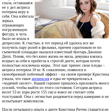
спала, оставшаяся
не у дел актриса
потеряла веру в
себя. Она избегала
зеркал,
отражающих
погрузневшую
фигуру, и чуть
было не впала в
депрессию. К счастью, в тот период ей удалось все же
получить пару ролей в фильмах, причем соратником ее по
съемочной площадке оказался известный бунтарь Джонни
Депп. Поняв, что без кино жизнь не мила, девушка взялась
всерьез за себя и прибегла к строгой диете, которая почти
полностью исключала жиры. Этот шаг принес свои плоды –
актриса потеряла 10 кг. К сожалению, появился и
своеобразный побочный эффект – на своем примере Кристина
узнала, что такое
анорексия
и едва не превратилась в
«ходячий скелет». Нашей героине пришлось приложить много
усилий, чтобы выйти из этого состояния. Сегодня актриса
весит 53 кг (при росте 155 см) и вовсе не считает себя
толстушкой. Она с легкостью раздевается перед камерами и не
испытывает комплексов.
После печального опыта о диете Кристина Риччи старается не