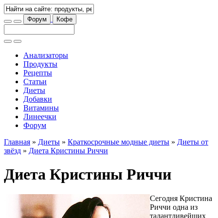
Форум
Кофе
Анализаторы
Продукты
Рецепты
Статьи
Диеты
Добавки
Витамины
Линеечки
Форум
Главная
»
Диеты
»
Краткосрочные модные диеты
»
Диеты от
звёзд
»
Диета Кристины Риччи
Диета Кристины Риччи
Сегодня Кристина
Риччи одна из
талантливейших