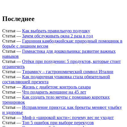
Последнее
Статья
—
Как выбрать правильную подушку
Статья
—
Зачем обслуживать окна 2 раза в год
Статья
—
Гарциния камбоджийская: природный помощник в
борьбе с лишним весом
Статья
—
Гимнастика для дошкольника: развитие важных
навыков
Статья
—
Отёки при похудении: 5 продуктов, которые стоит
ограничить
Статья
—
Тирамису – гастрономический символ Италии
Статья
—
Как подарочная упаковка стала обязательной
составляющей презента
Статья
—
Жизнь с диабетом: контроль сахара
Статья
—
Что подарить женщине на 45 лет
Статья
—
Как создать тело мечты с помощью коротких
тренировок
Статья
—
Исправление прикуса: как брекеты меняют улыбку
и здоровье
Статья
—
Миф о «широкой кости»: почему вес не уходит
Статья
—
Топ 5 ошибок при выборе перекусов