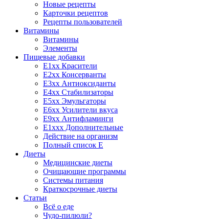
Новые рецепты
Карточки рецептов
Рецепты пользователей
Витамины
Витамины
Элементы
Пищевые добавки
E1xx Красители
E2xx Консерванты
E3xx Антиоксиданты
E4xx Стабилизаторы
E5xx Эмульгаторы
E6xx Усилители вкуса
E9xx Антифламинги
E1xxx Дополнительные
Действие на организм
Полный список E
Диеты
Медицинские диеты
Очищающие программы
Системы питания
Краткосрочные диеты
Статьи
Всё о еде
Чудо-пилюли?