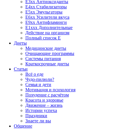
E3xx Антиоксиданты
E4xx Стабилизаторы
E5xx Эмульгаторы
E6xx Усилители вкуса
E9xx Антифламинги
E1xxx Дополнительные
Действие на организм
Полный список E
Диеты
Медицинские диеты
Очищающие программы
Системы питания
Краткосрочные диеты
Статьи
Всё о еде
Чудо-пилюли?
Семья и дети
Мотивация и психология
Похудение с расчётом
Красота и здоровье
Движение – жизнь
Истории успеха
Праздники
Знаете ли вы
Общение