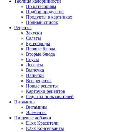
Таблица калорийности
По категориям
Подбор продуктов
Продукты в картинках
Полный список
Рецепты
Закуски
Салаты
Бутерброды
Первые блюда
Вторые блюда
Соусы
Десерты
Выпечка
Напитки
Все рецепты
Новые рецепты
Карточки рецептов
Рецепты пользователей
Витамины
Витамины
Элементы
Пищевые добавки
E1xx Красители
E2xx Консерванты