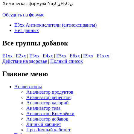
Химическая формула Na
C
H
O
.
2
4
2
4
Обсудить на форуме
E3xx Антиокислители (антиоксиданты)
Нет данных
Все группы добавок
E1хх
|
E2хх
|
E3хх
|
E4хх
|
E5хх
|
E6хх
|
E9хх
|
E1xхх
|
Действие на здоровье
|
Полный список
Главное меню
Анализаторы
Анализатор продуктов
Анализатор рецептов
Анализатор калорий
Анализатор тела
Анализатор Кремлёвки
Анализатор добавок
Личный кабинет
Про Личный кабинет