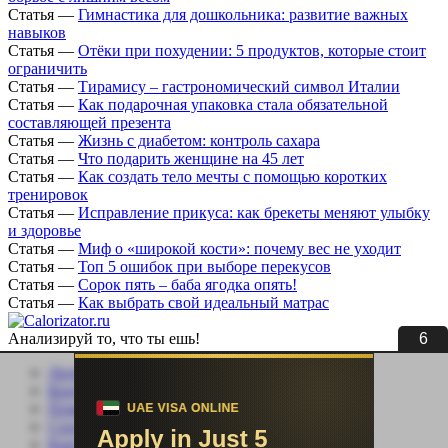
Статья
—
Гимнастика для дошкольника: развитие важных
навыков
Статья
—
Отёки при похудении: 5 продуктов, которые стоит
ограничить
Статья
—
Тирамису – гастрономический символ Италии
Статья
—
Как подарочная упаковка стала обязательной
составляющей презента
Статья
—
Жизнь с диабетом: контроль сахара
Статья
—
Что подарить женщине на 45 лет
Статья
—
Как создать тело мечты с помощью коротких
тренировок
Статья
—
Исправление прикуса: как брекеты меняют улыбку
и здоровье
Статья
—
Миф о «широкой кости»: почему вес не уходит
Статья
—
Топ 5 ошибок при выборе перекусов
Статья
—
Сорок пять – баба ягодка опять!
Статья
—
Как выбрать свой идеальный матрас
6
Анализируй то, что ты ешь!
Личный кабинет
Контакты
Помощь сайту
Соцсети
Карта сайта