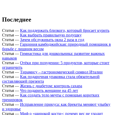
Последнее
Статья
—
Как поддержать близкого, который бросает курить
Статья
—
Как выбрать правильную подушку
Статья
—
Зачем обслуживать окна 2 раза в год
Статья
—
Гарциния камбоджийская: природный помощник в
борьбе с лишним весом
Статья
—
Гимнастика для дошкольника: развитие важных
навыков
Статья
—
Отёки при похудении: 5 продуктов, которые стоит
ограничить
Статья
—
Тирамису – гастрономический символ Италии
Статья
—
Как подарочная упаковка стала обязательной
составляющей презента
Статья
—
Жизнь с диабетом: контроль сахара
Статья
—
Что подарить женщине на 45 лет
Статья
—
Как создать тело мечты с помощью коротких
тренировок
Статья
—
Исправление прикуса: как брекеты меняют улыбку
и здоровье
Статья
—
Миф о «широкой кости»: почему вес не уходит