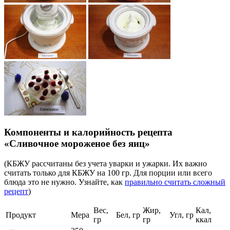
Компоненты и калорийность рецепта
«Сливочное мороженое без яиц»
(КБЖУ рассчитаны без учета уварки и ужарки. Их важно
считать только для КБЖУ на 100 гр. Для порции или всего
блюда это не нужно. Узнайте, как
правильно считать сложный
рецепт
)
Вес,
Жир,
Кал,
Продукт
Мера
Бел, гр
Угл, гр
гр
гр
ккал