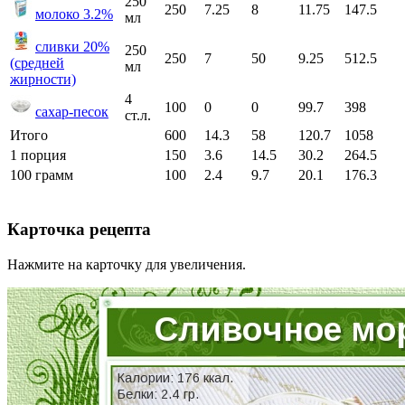
250
250
7.25
8
11.75
147.5
молоко 3.2%
мл
сливки 20%
250
250
7
50
9.25
512.5
(средней
мл
жирности)
4
100
0
0
99.7
398
сахар-песок
ст.л.
Итого
600
14.3
58
120.7
1058
1 порция
150
3.6
14.5
30.2
264.5
100 грамм
100
2.4
9.7
20.1
176.3
Карточка рецепта
Нажмите на карточку для увеличения.