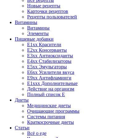
Все рецепты
Новые рецепты
Карточки рецептов
Рецепты пользователей
Витамины
Витамины
Элементы
Пищевые добавки
E1xx Красители
E2xx Консерванты
E3xx Антиоксиданты
E4xx Стабилизаторы
E5xx Эмульгаторы
E6xx Усилители вкуса
E9xx Антифламинги
E1xxx Дополнительные
Действие на организм
Полный список E
Диеты
Медицинские диеты
Очищающие программы
Системы питания
Краткосрочные диеты
Статьи
Всё о еде