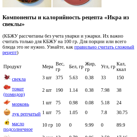
Компоненты и калорийность рецепта «Икра из
свеклы»
(КБЖУ рассчитаны без учета уварки и ужарки. Их важно
считать только для КБЖУ на 100 гр. Для порции или всего
блюда это не нужно. Узнайте, как
правильно считать сложный
рецепт
)
Вес,
Жир,
Кал,
Продукт
Мера
Бел, гр
Угл, гр
гр
гр
ккал
3 шт
375
5.63
0.38
33
150
свекла
томат
2 шт
190
1.14
0.38
7.98
38
(помидор)
1 шт
75
0.98
0.08
5.18
24
морковь
1 шт
75
1.05
0
7.8
30.75
лук репчатый
масло
10 гр
10
0
9.99
0
89.9
подсолнечное