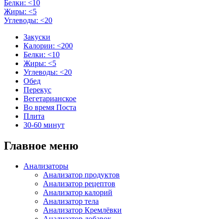
Белки: <10
Жиры: <5
Углеводы: <20
Закуски
Калории: <200
Белки: <10
Жиры: <5
Углеводы: <20
Обед
Перекус
Вегетарианское
Во время Поста
Плита
30-60 минут
Главное меню
Анализаторы
Анализатор продуктов
Анализатор рецептов
Анализатор калорий
Анализатор тела
Анализатор Кремлёвки
Анализатор добавок