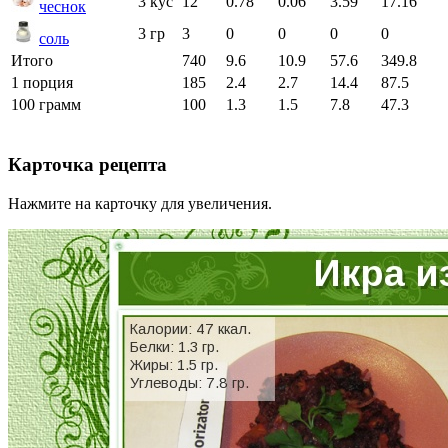
3 кус
12
0.78
0.06
3.59
17.16
чеснок
3 гр
3
0
0
0
0
соль
Итого
740
9.6
10.9
57.6
349.8
1 порция
185
2.4
2.7
14.4
87.5
100 грамм
100
1.3
1.5
7.8
47.3
Карточка рецепта
Нажмите на карточку для увеличения.