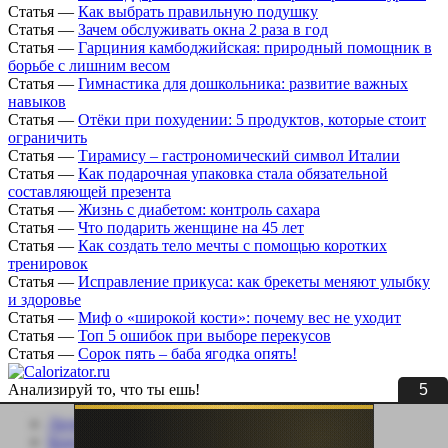
Статья
—
Как выбрать правильную подушку
Статья
—
Зачем обслуживать окна 2 раза в год
Статья
—
Гарциния камбоджийская: природный помощник в
борьбе с лишним весом
Статья
—
Гимнастика для дошкольника: развитие важных
навыков
Статья
—
Отёки при похудении: 5 продуктов, которые стоит
ограничить
Статья
—
Тирамису – гастрономический символ Италии
Статья
—
Как подарочная упаковка стала обязательной
составляющей презента
Статья
—
Жизнь с диабетом: контроль сахара
Статья
—
Что подарить женщине на 45 лет
Статья
—
Как создать тело мечты с помощью коротких
тренировок
Статья
—
Исправление прикуса: как брекеты меняют улыбку
и здоровье
Статья
—
Миф о «широкой кости»: почему вес не уходит
Статья
—
Топ 5 ошибок при выборе перекусов
Статья
—
Сорок пять – баба ягодка опять!
5
Анализируй то, что ты ешь!
Личный кабинет
Контакты