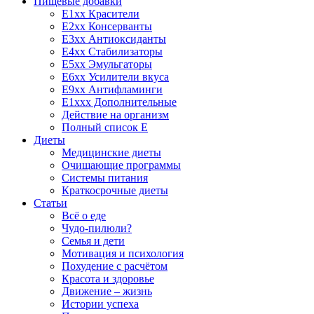
Пищевые добавки
E1xx Красители
E2xx Консерванты
E3xx Антиоксиданты
E4xx Стабилизаторы
E5xx Эмульгаторы
E6xx Усилители вкуса
E9xx Антифламинги
E1xxx Дополнительные
Действие на организм
Полный список E
Диеты
Медицинские диеты
Очищающие программы
Системы питания
Краткосрочные диеты
Статьи
Всё о еде
Чудо-пилюли?
Семья и дети
Мотивация и психология
Похудение с расчётом
Красота и здоровье
Движение – жизнь
Истории успеха