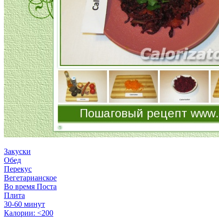
Закуски
Обед
Перекус
Вегетарианское
Во время Поста
Плита
30-60 минут
Калории: <200