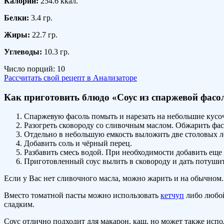
Калории:
254.6 ккал.
Белки:
3.4 гр.
Жиры:
22.7 гр.
Углеводы:
10.3 гр.
Число порций:
10
Рассчитать свой рецепт в Анализаторе
Как приготовить блюдо «Соус из спаржевой фасо
Спаржевую фасоль помыть и нарезать на небольшие кусо
Разогреть сковороду со сливочным маслом. Обжарить фас
Отдельно в небольшую емкость выложить две столовых л
Добавить соль и чёрный перец.
Разбавить смесь водой. При необходимости добавить еще
Приготовленный соус вылить в сковороду и дать потушит
Если у Вас нет сливочного масла, можно жарить и на обычном.
Вместо томатной пасты можно использовать
кетчуп
либо любо
сладким.
Соус отлично подходит для макарон, каш, но может также испол