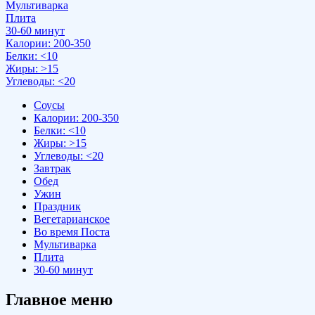
Мультиварка
Плита
30-60 минут
Калории: 200-350
Белки: <10
Жиры: >15
Углеводы: <20
Соусы
Калории: 200-350
Белки: <10
Жиры: >15
Углеводы: <20
Завтрак
Обед
Ужин
Праздник
Вегетарианское
Во время Поста
Мультиварка
Плита
30-60 минут
Главное меню