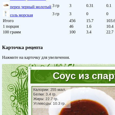
3 гр
3
0.31
0.1
перец черный молотый
3 гр
3
0
0
соль морская
Итого
456
15.7
103.
1 порция
46
1.6
10.4
100 грамм
100
3.4
22.7
Карточка рецепта
Нажмите на карточку для увеличения.