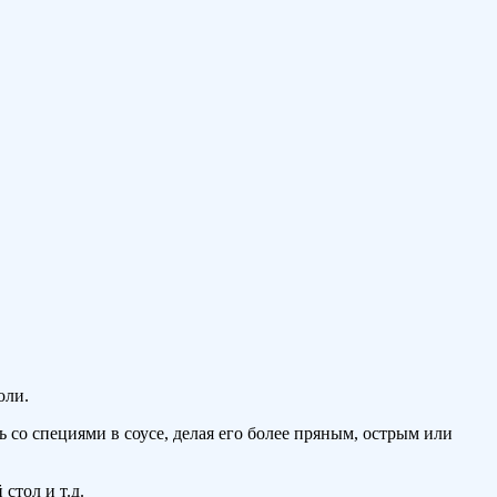
оли.
 со специями в соусе, делая его более пряным, острым или
стол и т.д.