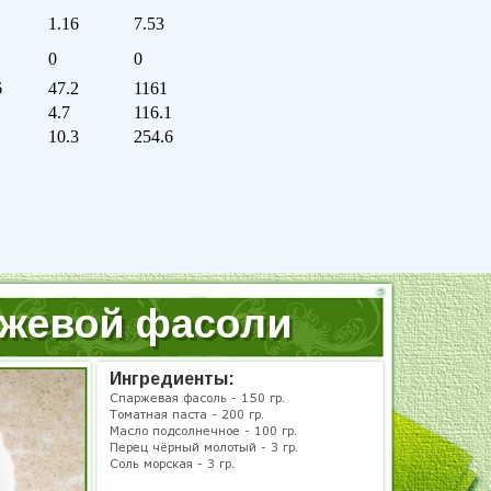
1.16
7.53
0
0
6
47.2
1161
4.7
116.1
10.3
254.6