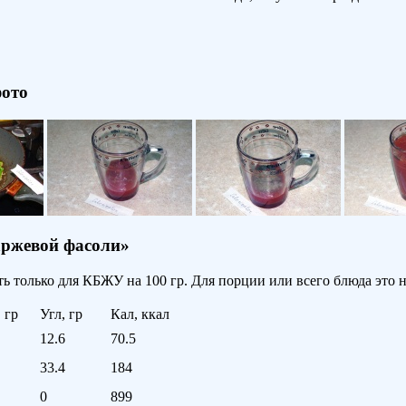
фото
аржевой фасоли»
ь только для КБЖУ на 100 гр. Для порции или всего блюда это н
 гр
Угл, гр
Кал, ккал
12.6
70.5
33.4
184
0
899