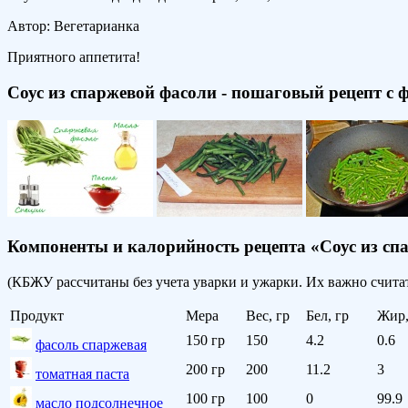
Автор: Вегетарианка
Приятного аппетита!
Соус из спаржевой фасоли - пошаговый рецепт с 
Компоненты и калорийность рецепта «Соус из сп
(КБЖУ рассчитаны без учета уварки и ужарки. Их важно считат
Продукт
Мера
Вес, гр
Бел, гр
Жир,
150 гр
150
4.2
0.6
фасоль спаржевая
200 гр
200
11.2
3
томатная паста
100 гр
100
0
99.9
масло подсолнечное