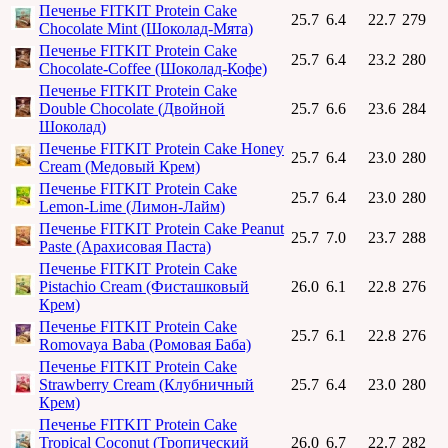
Печенье FITKIT Protein Cake
25.7
6.4
22.7
279
Chocolate Mint (Шоколад-Мята)
Печенье FITKIT Protein Cake
25.7
6.4
23.2
280
Chocolate-Coffee (Шоколад-Кофе)
Печенье FITKIT Protein Cake
Double Chocolate (Двойной
25.7
6.6
23.6
284
Шоколад)
Печенье FITKIT Protein Cake Honey
25.7
6.4
23.0
280
Cream (Медовый Крем)
Печенье FITKIT Protein Cake
25.7
6.4
23.0
280
Lemon-Lime (Лимон-Лайм)
Печенье FITKIT Protein Cake Peanut
25.7
7.0
23.7
288
Paste (Арахисовая Паста)
Печенье FITKIT Protein Cake
Pistachio Cream (Фисташковый
26.0
6.1
22.8
276
Крем)
Печенье FITKIT Protein Cake
25.7
6.1
22.8
276
Romovaya Baba (Ромовая Баба)
Печенье FITKIT Protein Cake
Strawberry Cream (Клубничный
25.7
6.4
23.0
280
Крем)
Печенье FITKIT Protein Cake
Tropical Coconut (Тропический
26.0
6.7
22.7
282