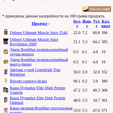
* приведены данные калорийности на 100 грамм продукта.
Бел,
Жир,
Угл,
Кал,
Продукт
г
г
г
ккал
Гейнер Ultimate Muscle Juice 2544
22.0
7.2
60.8
396
Гейнер Ultimate Muscle Juice
21.1
5.3
64.2
385
Revolution 2600
Джем Bombbar низкокалорийный
0.5
0.1
4.0
19
груша-корица
Джем Bombbar низкокалорийный
0.5
0.1
4.0
19
манго-банан
Завтрак сухой Geneticlab True
50.0
2.0
32.0
352
Breakfast
Изолят соевого белка
90.1
0.2
3.9
380
Каша Dymatize Elite High Protein
47.2
3.5
40.3
368
Granola
Каша Dymatize Elite High Protein
48.6
3.5
34.7
361
Oatmeal
Каша овсяная Bombbar протеиновая
33.0
5.5
47.0
371
малина