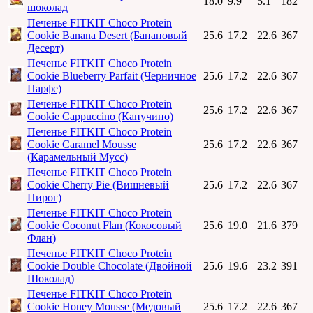
18.0
9.9
5.1
182
шоколад
Печенье FITKIT Choco Protein
Cookie Banana Desert (Банановый
25.6
17.2
22.6
367
Десерт)
Печенье FITKIT Choco Protein
Cookie Blueberry Parfait (Черничное
25.6
17.2
22.6
367
Парфе)
Печенье FITKIT Choco Protein
25.6
17.2
22.6
367
Cookie Cappuccino (Капучино)
Печенье FITKIT Choco Protein
Cookie Caramel Mousse
25.6
17.2
22.6
367
(Карамельный Мусс)
Печенье FITKIT Choco Protein
Cookie Cherry Pie (Вишневый
25.6
17.2
22.6
367
Пирог)
Печенье FITKIT Choco Protein
Cookie Coconut Flan (Кокосовый
25.6
19.0
21.6
379
Флан)
Печенье FITKIT Choco Protein
Cookie Double Chocolate (Двойной
25.6
19.6
23.2
391
Шоколад)
Печенье FITKIT Choco Protein
Cookie Honey Mousse (Медовый
25.6
17.2
22.6
367