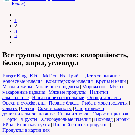
Кокос)
1
2
3
4
Все группы продуктов: калорийность,
белки, жиры, углеводы
Burger King
|
KFC
|
McDonalds
|
Грибы
|
Детское питание
|
Колбасные изделия
|
Кондитерские изделия
|
Крупы и каши
|
Масла и жиры
|
Молочные продукты
|
Мороженое
|
Мука и
макаронные изделия
|
Мясные продукты
|
Напитки
алкогольные
|
Напитки безалкогольные
|
Овощи и зелень
|
Орехи и сухофрукты
|
Первые блюда
|
Рыба и морепродукты
|
Салаты
|
Снэки
|
Соки и компоты
|
Спортивное и
дополнительное питание
|
Сыры и творог
|
Сырье и приправы
|
Торты
|
Фрукты
|
Хлебобулочные изделия
|
Шоколад
|
Ягоды
|
Яйца
|
Японская кухня
|
Полный список продуктов
|
Продукты в картинках