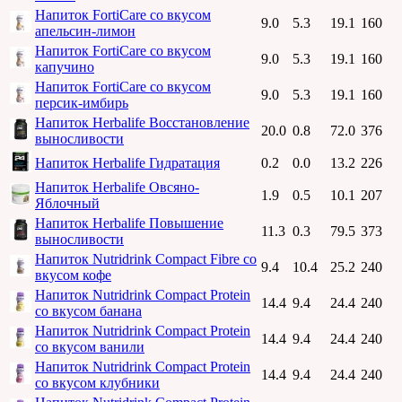
Напиток FortiCare со вкусом
9.0
5.3
19.1
160
апельсин-лимон
Напиток FortiCare со вкусом
9.0
5.3
19.1
160
капучино
Напиток FortiCare со вкусом
9.0
5.3
19.1
160
персик-имбирь
Напиток Herbalife Восстановление
20.0
0.8
72.0
376
выносливости
Напиток Herbalife Гидратация
0.2
0.0
13.2
226
Напиток Herbalife Овсяно-
1.9
0.5
10.1
207
Яблочный
Напиток Herbalife Повышение
11.3
0.3
79.5
373
выносливости
Напиток Nutridrink Compact Fibre со
9.4
10.4
25.2
240
вкусом кофе
Напиток Nutridrink Compact Protein
14.4
9.4
24.4
240
со вкусом банана
Напиток Nutridrink Compact Protein
14.4
9.4
24.4
240
со вкусом ванили
Напиток Nutridrink Compact Protein
14.4
9.4
24.4
240
со вкусом клубники