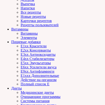
Выпечка
Напитки
Все рецепты
Новые рецепты
Карточки рецептов
Рецепты пользователей
Витамины
Витамины
Элементы
Пищевые добавки
E1xx Красители
E2xx Консерванты
E3xx Антиоксиданты
E4xx Стабилизаторы
E5xx Эмульгаторы
E6xx Усилители вкуса
E9xx Антифламинги
E1xxx Дополнительные
Действие на организм
Полный список E
Диеты
Медицинские диеты
Очищающие программы
Системы питания