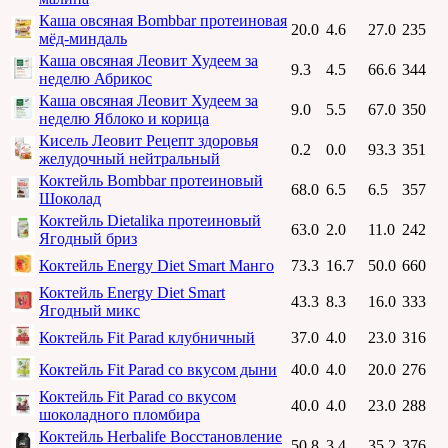
Каша овсяная Bombbar протеиновая
20.0
4.6
27.0
235
мёд-миндаль
Каша овсяная Леовит Худеем за
9.3
4.5
66.6
344
неделю Абрикос
Каша овсяная Леовит Худеем за
9.0
5.5
67.0
350
неделю Яблоко и корица
Кисель Леовит Рецепт здоровья
0.2
0.0
93.3
351
желудочный нейтральный
Коктейль Bombbar протеиновый
68.0
6.5
6.5
357
Шоколад
Коктейль Dietalika протеиновый
63.0
2.0
11.0
242
Ягодный бриз
Коктейль Energy Diet Smart Манго
73.3
16.7
50.0
660
Коктейль Energy Diet Smart
43.3
8.3
16.0
333
Ягодный микс
Коктейль Fit Parad клубничный
37.0
4.0
23.0
316
Коктейль Fit Parad со вкусом дыни
40.0
4.0
20.0
276
Коктейль Fit Parad со вкусом
40.0
4.0
23.0
288
шоколадного пломбира
Коктейль Herbalife Восстановление
50.8
3.4
35.2
376