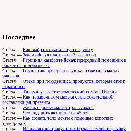
Последнее
Статья
—
Как выбрать правильную подушку
Статья
—
Зачем обслуживать окна 2 раза в год
Статья
—
Гарциния камбоджийская: природный помощник в
борьбе с лишним весом
Статья
—
Гимнастика для дошкольника: развитие важных
навыков
Статья
—
Отёки при похудении: 5 продуктов, которые стоит
ограничить
Статья
—
Тирамису – гастрономический символ Италии
Статья
—
Как подарочная упаковка стала обязательной
составляющей презента
Статья
—
Жизнь с диабетом: контроль сахара
Статья
—
Что подарить женщине на 45 лет
Статья
—
Как создать тело мечты с помощью коротких
тренировок
Статья
—
Исправление прикуса: как брекеты меняют улыбку