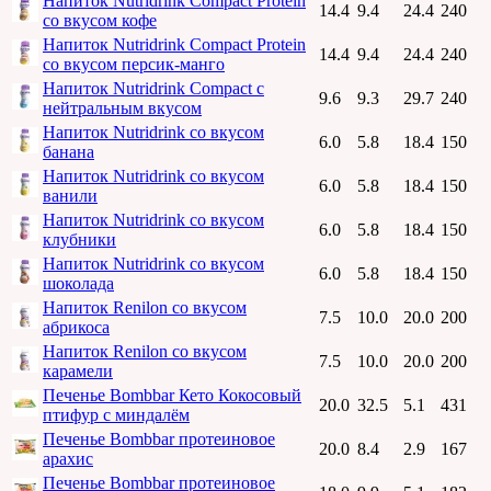
Напиток Nutridrink Compact Protein
14.4
9.4
24.4
240
со вкусом кофе
Напиток Nutridrink Compact Protein
14.4
9.4
24.4
240
со вкусом персик-манго
Напиток Nutridrink Compact с
9.6
9.3
29.7
240
нейтральным вкусом
Напиток Nutridrink со вкусом
6.0
5.8
18.4
150
банана
Напиток Nutridrink со вкусом
6.0
5.8
18.4
150
ванили
Напиток Nutridrink со вкусом
6.0
5.8
18.4
150
клубники
Напиток Nutridrink со вкусом
6.0
5.8
18.4
150
шоколада
Напиток Renilon со вкусом
7.5
10.0
20.0
200
абрикоса
Напиток Renilon со вкусом
7.5
10.0
20.0
200
карамели
Печенье Bombbar Кето Кокосовый
20.0
32.5
5.1
431
птифур с миндалём
Печенье Bombbar протеиновое
20.0
8.4
2.9
167
арахис
Печенье Bombbar протеиновое