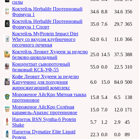
силы
Коктейль Herbalife Протеиновый
34.6
8.8
34.6
356
Формула 1
Коктейль Herbalife Протеиновый
35.0
7.6
29.7
365
Формула 1 Спорт
Коктейль MyProtein Impact Diet
Whey со вкусом клубничного
62.0
6.1
11.0
366
песочного печенья
Коктейль Леовит Худеем за неделю
25.0
14.5
37.5
388
белково-шоколадный
Концентрат сывороточный
55.0
0.0
22.5
310
белковый КСБ-УФ-55
Кофе Леовит Худеем за неделю
Капуччино для похудения
6.0
15.0
84.0
500
жиросжигающий комплекс
Мороженое АйсКро Мятная тыква
15.8
5.4
6.5
138
протеиновое
Мороженое АйсКро Солёная
15.0
7.0
12.0
171
карамель-Арахис протеиновое
Напиток BSN Syntha-6 Protein
5.7
1.2
2.9
45
Shake
Напиток Dymatize Elite Liquid
22.3
0.0
0.0
89
Protein