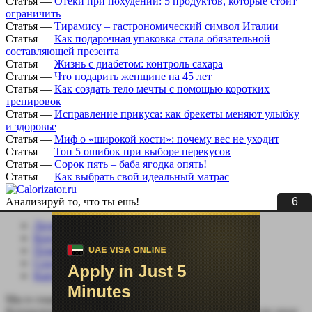
Статья
—
Отёки при похудении: 5 продуктов, которые стоит
ограничить
Статья
—
Тирамису – гастрономический символ Италии
Статья
—
Как подарочная упаковка стала обязательной
составляющей презента
Статья
—
Жизнь с диабетом: контроль сахара
Статья
—
Что подарить женщине на 45 лет
Статья
—
Как создать тело мечты с помощью коротких
тренировок
Статья
—
Исправление прикуса: как брекеты меняют улыбку
и здоровье
Статья
—
Миф о «широкой кости»: почему вес не уходит
Статья
—
Топ 5 ошибок при выборе перекусов
Статья
—
Сорок пять – баба ягодка опять!
Статья
—
Как выбрать свой идеальный матрас
5
Анализируй то, что ты ешь!
Личный кабинет
Контакты
Помощь сайту
Соцсети
Карта сайта
Мы в социальных сетях:
Копирование, перепечатка (целиком или частично) или иное