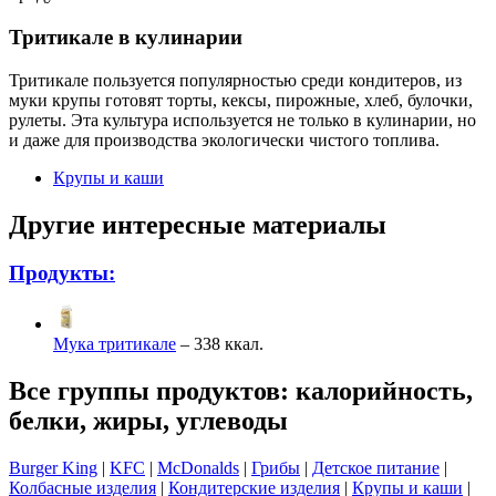
Тритикале в кулинарии
Тритикале пользуется популярностью среди кондитеров, из
муки крупы готовят торты, кексы, пирож
ные, хлеб, булочки,
рулеты. Эта культура используется не только в кулинарии, но
и даже для производства экологически чистого топлива.
Крупы и каши
Другие интересные материалы
Продукты:
Мука тритикале
– 338 ккал.
Все группы продуктов: калорийность,
белки, жиры, углеводы
Burger King
|
KFC
|
McDonalds
|
Грибы
|
Детское питание
|
Колбасные изделия
|
Кондитерские изделия
|
Крупы и каши
|