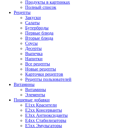
Продукты в картинках
Полный список
Рецепты
Закуски
Салаты
Бутерброды
Первые блюда
Вторые блюда
Соусы
Десерты
Выпечка
Напитки
Все рецепты
Новые рецепты
Карточки рецептов
Рецепты пользователей
Витамины
Витамины
Элементы
Пищевые добавки
E1xx Красители
E2xx Консерванты
E3xx Антиоксиданты
E4xx Стабилизаторы
E5xx Эмульгаторы