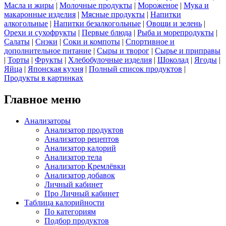
Масла и жиры
|
Молочные продукты
|
Мороженое
|
Мука и
макаронные изделия
|
Мясные продукты
|
Напитки
алкогольные
|
Напитки безалкогольные
|
Овощи и зелень
|
Орехи и сухофрукты
|
Первые блюда
|
Рыба и морепродукты
|
Салаты
|
Снэки
|
Соки и компоты
|
Спортивное и
дополнительное питание
|
Сыры и творог
|
Сырье и приправы
|
Торты
|
Фрукты
|
Хлебобулочные изделия
|
Шоколад
|
Ягоды
|
Яйца
|
Японская кухня
|
Полный список продуктов
|
Продукты в картинках
Главное меню
Анализаторы
Анализатор продуктов
Анализатор рецептов
Анализатор калорий
Анализатор тела
Анализатор Кремлёвки
Анализатор добавок
Личный кабинет
Про Личный кабинет
Таблица калорийности
По категориям
Подбор продуктов