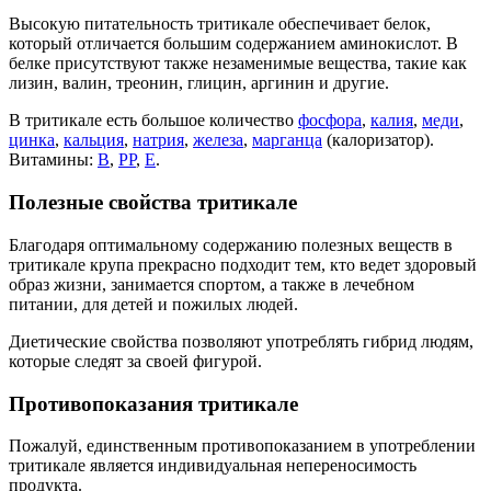
Высокую питательность тритикале обеспечивает белок,
который отличается большим содержанием аминокислот. В
белке присутствуют также незаменимые вещества, такие как
лизин, валин, треонин, глицин, аргинин и другие.
В тритикале есть большое количество
фосфора
,
калия
,
меди
,
цинка
,
кальция
,
натрия
,
железа
,
марганца
(калоризатор).
Витамины:
В
,
РР
,
Е
.
Полезные свойства тритикале
Благодаря оптимальному содержанию полезных веществ в
тритикале крупа прекрасно подходит тем, кто ведет здоровый
образ жизни, занимается спортом, а также в лечебном
питании, для детей и пожилых людей.
Диетические свойства позволяют употреблять гибрид людям,
которые следят за своей фигурой.
Противопоказания тритикале
Пожалуй, единственным противопоказанием в употреблении
тритикале является индивидуальная непереносимость
продукта.