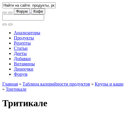
Форум
Кофе
Анализаторы
Продукты
Рецепты
Статьи
Диеты
Добавки
Витамины
Линеечки
Форум
Главная
»
Таблица калорийности продуктов
»
Крупы и каши
»
Тритикале
Тритикале