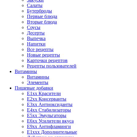
Салаты
Бутерброды
Первые блюда
Вторые блюда
Соусы
Десерты
Выпечка
Напитки
Все рецепты
Новые рецепты
Карточки рецептов
Рецепты пользователей
Витамины
Витамины
Элементы
Пищевые добавки
E1xx Красители
E2xx Консерванты
E3xx Антиоксиданты
E4xx Стабилизаторы
E5xx Эмульгаторы
E6xx Усилители вкуса
E9xx Антифламинги
E1xxx Дополнительные