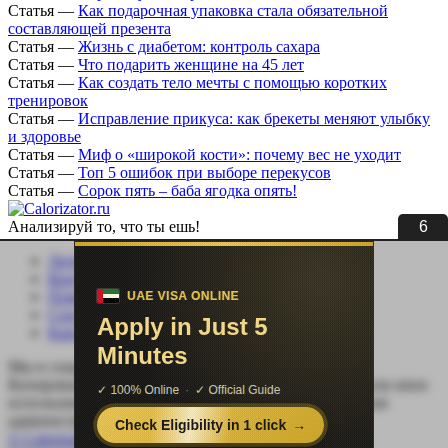
Статья
—
Как подарочная упаковка стала обязательной
составляющей презента
Статья
—
Жизнь с диабетом: контроль сахара
Статья
—
Что подарить женщине на 45 лет
Статья
—
Как создать тело мечты с помощью коротких
тренировок
Статья
—
Исправление прикуса: как брекеты меняют улыбку
и здоровье
Статья
—
Миф о «широкой кости»: почему вес не уходит
Статья
—
Топ 5 ошибок при выборе перекусов
Статья
—
Сорок пять – баба ягодка опять!
6
Анализируй то, что ты ешь!
Личный кабинет
Контакты
Помощь сайту
Соцсети
Карта сайта
Мы в социальных сетях:
Копирование, перепечатка (целиком или частично) или иное
использование материала без письменного разрешения
администрации сайта Calorizator.ru не допускается.
© Calorizator.ru 2008-2026