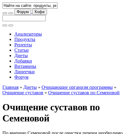
Форум
Кофе
Анализаторы
Продукты
Рецепты
Статьи
Диеты
Добавки
Витамины
Линеечки
Форум
Главная
»
Диеты
»
Очищающие организм программы
»
Очищение суставов
»
Очищение суставов по Семеновой
Очищение суставов по
Семеновой
По мнению Семеновой после очистки печени необходимо