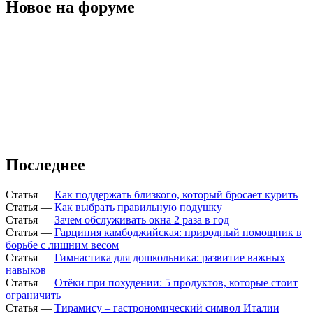
Новое на форуме
Последнее
Статья
—
Как поддержать близкого, который бросает курить
Статья
—
Как выбрать правильную подушку
Статья
—
Зачем обслуживать окна 2 раза в год
Статья
—
Гарциния камбоджийская: природный помощник в
борьбе с лишним весом
Статья
—
Гимнастика для дошкольника: развитие важных
навыков
Статья
—
Отёки при похудении: 5 продуктов, которые стоит
ограничить
Статья
—
Тирамису – гастрономический символ Италии