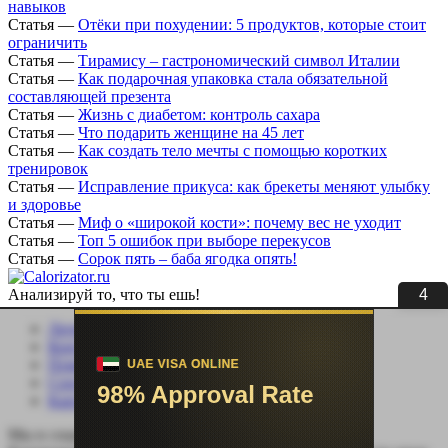
навыков
Статья
—
Отёки при похудении: 5 продуктов, которые стоит
ограничить
Статья
—
Тирамису – гастрономический символ Италии
Статья
—
Как подарочная упаковка стала обязательной
составляющей презента
Статья
—
Жизнь с диабетом: контроль сахара
Статья
—
Что подарить женщине на 45 лет
Статья
—
Как создать тело мечты с помощью коротких
тренировок
Статья
—
Исправление прикуса: как брекеты меняют улыбку
и здоровье
Статья
—
Миф о «широкой кости»: почему вес не уходит
Статья
—
Топ 5 ошибок при выборе перекусов
Статья
—
Сорок пять – баба ягодка опять!
Анализируй то, что ты ешь!
3
Личный кабинет
Контакты
Помощь сайту
Соцсети
Карта сайта
Мы в социальных сетях: