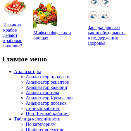
Из каких
Зарядка для глаз
крабов
Мифы о фруктах и
как необходимость
делают
овощах
в поддержании
крабовые
здоровья
палочки?
Главное меню
Анализаторы
Анализатор продуктов
Анализатор рецептов
Анализатор калорий
Анализатор тела
Анализатор Кремлёвки
Анализатор добавок
Личный кабинет
Про Личный кабинет
Таблица калорийности
По категориям
Подбор продуктов