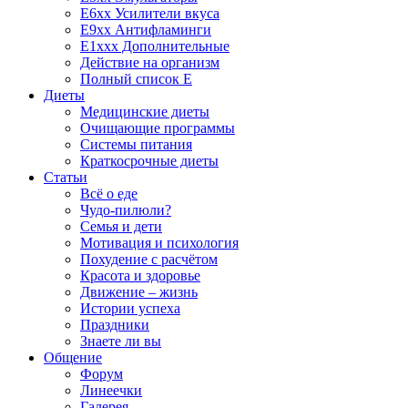
E6xx Усилители вкуса
E9xx Антифламинги
E1xxx Дополнительные
Действие на организм
Полный список E
Диеты
Медицинские диеты
Очищающие программы
Системы питания
Краткосрочные диеты
Статьи
Всё о еде
Чудо-пилюли?
Семья и дети
Мотивация и психология
Похудение с расчётом
Красота и здоровье
Движение – жизнь
Истории успеха
Праздники
Знаете ли вы
Общение
Форум
Линеечки
Галерея