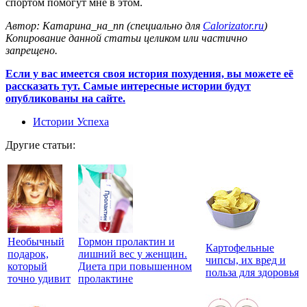
спортом помогут мне в этом.
Автор: Катарина_на_пп (специально для
Calorizator.ru
)
Копирование данной статьи целиком или частично
запрещено.
Если у вас имеется своя история похудения, вы можете её
рассказать тут. Самые интересные истории будут
опубликованы на сайте.
Истории Успеха
Другие статьи:
Необычный
Гормон пролактин и
Картофельные
подарок,
лишний вес у женщин.
чипсы, их вред и
который
Диета при повышенном
польза для здоровья
точно удивит
пролактине