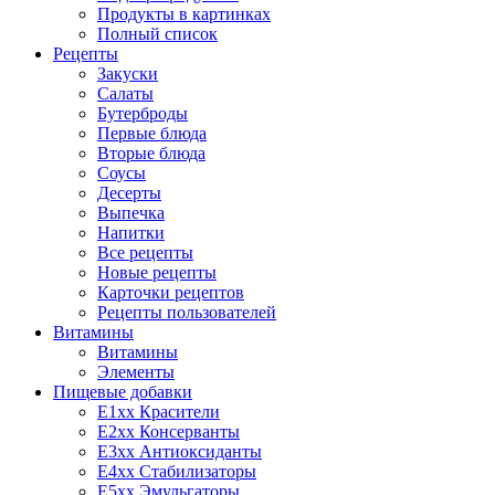
Продукты в картинках
Полный список
Рецепты
Закуски
Салаты
Бутерброды
Первые блюда
Вторые блюда
Соусы
Десерты
Выпечка
Напитки
Все рецепты
Новые рецепты
Карточки рецептов
Рецепты пользователей
Витамины
Витамины
Элементы
Пищевые добавки
E1xx Красители
E2xx Консерванты
E3xx Антиоксиданты
E4xx Стабилизаторы
E5xx Эмульгаторы