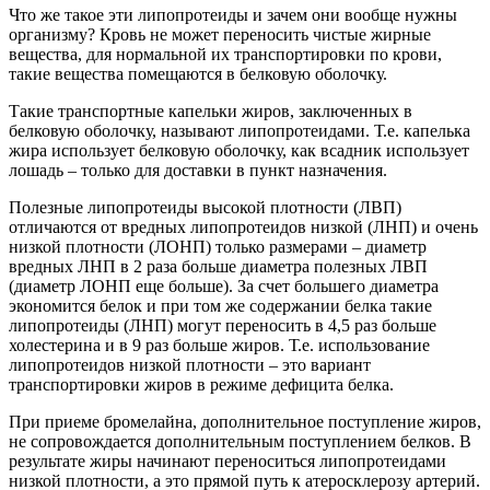
Что же такое эти липопротеиды и зачем они вообще нужны
организму? Кровь не может переносить чистые жирные
вещества, для нормальной их транспортировки по крови,
такие вещества помещаются в белковую оболочку.
Такие транспортные капельки жиров, заключенных в
белковую оболочку, называют липопротеидами. Т.е. капелька
жира использует белковую оболочку, как всадник использует
лошадь – только для доставки в пункт назначения.
Полезные липопротеиды высокой плотности (ЛВП)
отличаются от вредных липопротеидов низкой (ЛНП) и очень
низкой плотности (ЛОНП) только размерами – диаметр
вредных ЛНП в 2 раза больше диаметра полезных ЛВП
(диаметр ЛОНП еще больше). За счет большего диаметра
экономится белок и при том же содержании белка такие
липопротеиды (ЛНП) могут переносить в 4,5 раз больше
холестерина и в 9 раз больше жиров. Т.е. использование
липопротеидов низкой плотности – это вариант
транспортировки жиров в режиме дефицита белка.
При приеме бромелайна, дополнительное поступление жиров,
не сопровождается дополнительным поступлением белков. В
результате жиры начинают переноситься липопротеидами
низкой плотности, а это прямой путь к атеросклерозу артерий.