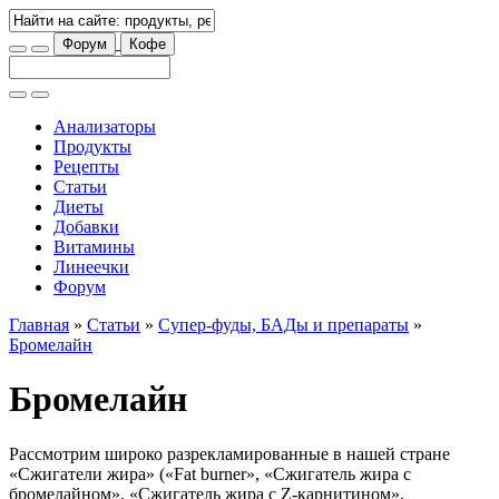
Форум
Кофе
Анализаторы
Продукты
Рецепты
Статьи
Диеты
Добавки
Витамины
Линеечки
Форум
Главная
»
Статьи
»
Супер-фуды, БАДы и препараты
»
Бромелайн
Бромелайн
Рассмотрим широко разрекламированные в нашей стране
«Сжигатели жира» («Fat burner», «Сжигатель жира с
бромелайном», «Сжигатель жира с Z-карнитином»,