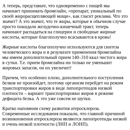
А теперь, представьте, что одновременно с пищей мы
начинает принимать бромелайн, «препарат, уникальный по
своей жирорасщепляющей мощи», как гласит реклама. Что это
значит? А это значит, что те жиры, которые в обычном случае
просто покидали желудочно-кишечный тракт, теперь
начинают распадаться на глицерин и свободные жирные
кислоты, которые благополучно всасываются в кровь!
Жирные кислоты благополучно используются для синтеза
человеческого жира и в результате применения бромелайна
мы имеем дополнительный прием 140–310 ккал чистого жира
в сутки. Т.е. прием бромелайна ни только не уменьшит
жировых запасов, он их увеличит!
Причем, что особенно плохо, дополнительного поступления
белков не произойдет, поэтому организм перейдет на режим
транспортировки жиров в виде липопротеидов низкой
плотности – вариант транспортировки жиров в режиме
дефицита белка. А это уже совсем не шутки.
Кратко напомним схему развития атеросклероза.
Современные исследования показали, что главной причиной
возникновения атеросклероза являются липопротеиды низкой
и очень низкой плотности (ЛНП и ЛОНП).