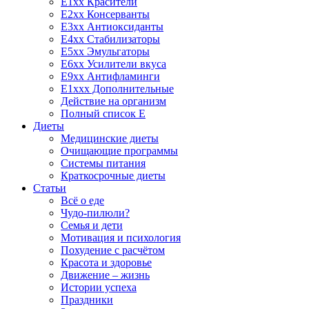
E1xx Красители
E2xx Консерванты
E3xx Антиоксиданты
E4xx Стабилизаторы
E5xx Эмульгаторы
E6xx Усилители вкуса
E9xx Антифламинги
E1xxx Дополнительные
Действие на организм
Полный список E
Диеты
Медицинские диеты
Очищающие программы
Системы питания
Краткосрочные диеты
Статьи
Всё о еде
Чудо-пилюли?
Семья и дети
Мотивация и психология
Похудение с расчётом
Красота и здоровье
Движение – жизнь
Истории успеха
Праздники