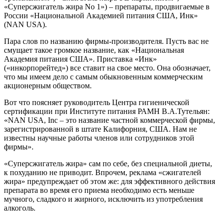
«Суперсжигатель жира No 1») – препараты, продвигаемые в
России «Национальной Академией питания США, Инк»
(NAN USA).
Пара слов по названию фирмы-производителя. Пусть вас не
смущает такое громкое название, как «Национальная
Академия питания США». Приставка «Инк»
(«инкорпорейтед») все ставит на свое место. Она обозначает,
что мы имеем дело с самым обыкновенным коммерческим
акционерным обществом.
Вот что поясняет руководитель Центра гигиенической
сертификации при Институте питания РАМН В.А.Тутельян:
«NAN USA, Inc – это название частной коммерческой фирмы,
зарегистрированной в штате Калифорния, США. Нам не
известны научные работы членов или сотрудников этой
фирмы».
«Суперсжигатель жира» сам по себе, без специальной диеты,
к похуданию не приводит. Впрочем, реклама «сжигателей
жира» предупреждает об этом же: для эффективного действия
препарата во время его приема необходимо есть меньше
мучного, сладкого и жирного, исключить из употребления
алкоголь.