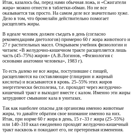
Итак, казалось бы, перед нами обычная ложь, и «Сжигатели
жира» можно отнести в таблетки-обман. Но не все
оказывается так просто. На самом деле все значительно хуже.
Дело в том, что бромелайн действительно помогает
расщеплять жиры.
В идеале человек должен съедать в день (согласно
рекомендациям диетологов) примерно 60 г жира животного и
27 г растительных масел. Открываем учебник физиологии и
читаем: «В желудочно-кишечном тракте расщепляется лишь
часть (45–75%) жиров» (А.В.Логинов, «Физиология с
основами анатомии человека», 1983 г).
То есть далеко не все жиры, поступившие с пищей,
расщепляются на составляющие (глицерин и жирный
кислоты) и всасываются в кровь. 25–55% этих жиров
энергетически бесполезна, т.е. проходит через желудочно-
кишечный тракт и выходит вместе с калом. Именно эти жиры
затрудняют смывание кала в унитазах.
Так как наиболее опасны для организма именно животные
жиры, то давайте обратим свое внимание именно на них.
Итак, при норме 60 г жира в день, 15 г–33 г жира (25–55%)
или 140–310 ккал ежедневно проходят желудочно-кишечный
тракт насквозь и покидают его, не претерпевая изменения.