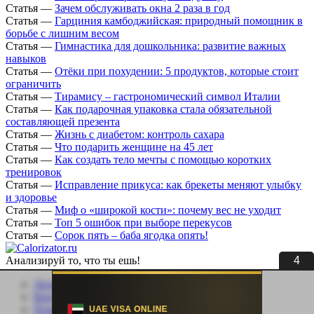
Статья
—
Зачем обслуживать окна 2 раза в год
Статья
—
Гарциния камбоджийская: природный помощник в
борьбе с лишним весом
Статья
—
Гимнастика для дошкольника: развитие важных
навыков
Статья
—
Отёки при похудении: 5 продуктов, которые стоит
ограничить
Статья
—
Тирамису – гастрономический символ Италии
Статья
—
Как подарочная упаковка стала обязательной
составляющей презента
Статья
—
Жизнь с диабетом: контроль сахара
Статья
—
Что подарить женщине на 45 лет
Статья
—
Как создать тело мечты с помощью коротких
тренировок
Статья
—
Исправление прикуса: как брекеты меняют улыбку
и здоровье
Статья
—
Миф о «широкой кости»: почему вес не уходит
Статья
—
Топ 5 ошибок при выборе перекусов
Статья
—
Сорок пять – баба ягодка опять!
3
Анализируй то, что ты ешь!
Личный кабинет
Контакты
Помощь сайту