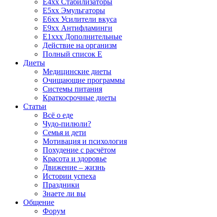
E4xx Стабилизаторы
E5xx Эмульгаторы
E6xx Усилители вкуса
E9xx Антифламинги
E1xxx Дополнительные
Действие на организм
Полный список E
Диеты
Медицинские диеты
Очищающие программы
Системы питания
Краткосрочные диеты
Статьи
Всё о еде
Чудо-пилюли?
Семья и дети
Мотивация и психология
Похудение с расчётом
Красота и здоровье
Движение – жизнь
Истории успеха
Праздники
Знаете ли вы
Общение
Форум