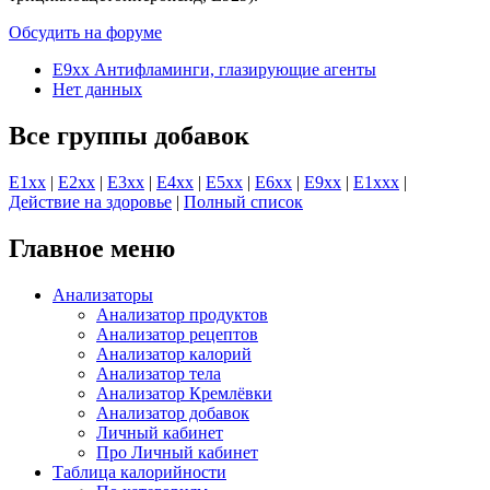
Обсудить на форуме
E9xx Антифламинги, глазирующие агенты
Нет данных
Все группы добавок
E1хх
|
E2хх
|
E3хх
|
E4хх
|
E5хх
|
E6хх
|
E9хх
|
E1xхх
|
Действие на здоровье
|
Полный список
Главное меню
Анализаторы
Анализатор продуктов
Анализатор рецептов
Анализатор калорий
Анализатор тела
Анализатор Кремлёвки
Анализатор добавок
Личный кабинет
Про Личный кабинет
Таблица калорийности