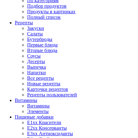
По категориям
Подбор продуктов
Продукты в картинках
Полный список
Рецепты
Закуски
Салаты
Бутерброды
Первые блюда
Вторые блюда
Соусы
Десерты
Выпечка
Напитки
Все рецепты
Новые рецепты
Карточки рецептов
Рецепты пользователей
Витамины
Витамины
Элементы
Пищевые добавки
E1xx Красители
E2xx Консерванты
E3xx Антиоксиданты