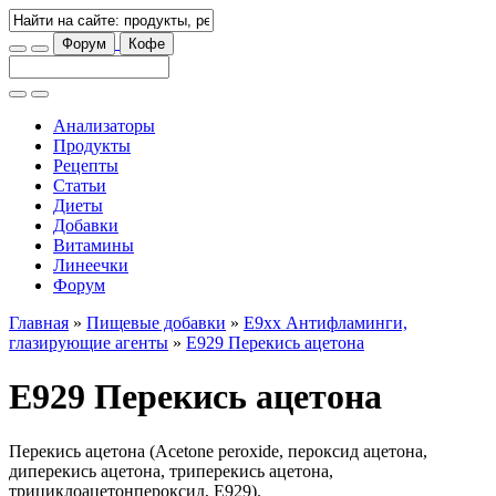
Форум
Кофе
Анализаторы
Продукты
Рецепты
Статьи
Диеты
Добавки
Витамины
Линеечки
Форум
Главная
»
Пищевые добавки
»
E9xx Антифламинги,
глазирующие агенты
»
E929 Перекись ацетона
E929 Перекись ацетона
Перекись ацетона (Acetone peroxide, пероксид ацетона,
диперекись ацетона, триперекись ацетона,
трициклоацетонпероксид, E929).