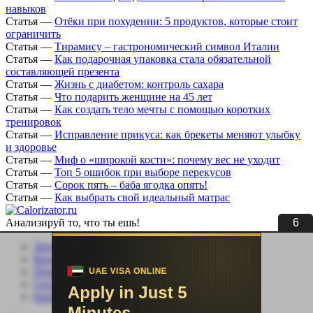
навыков
Статья
—
Отёки при похудении: 5 продуктов, которые стоит
ограничить
Статья
—
Тирамису – гастрономический символ Италии
Статья
—
Как подарочная упаковка стала обязательной
составляющей презента
Статья
—
Жизнь с диабетом: контроль сахара
Статья
—
Что подарить женщине на 45 лет
Статья
—
Как создать тело мечты с помощью коротких
тренировок
Статья
—
Исправление прикуса: как брекеты меняют улыбку
и здоровье
Статья
—
Миф о «широкой кости»: почему вес не уходит
Статья
—
Топ 5 ошибок при выборе перекусов
Статья
—
Сорок пять – баба ягодка опять!
Статья
—
Как выбрать свой идеальный матрас
6
Анализируй то, что ты ешь!
Личный кабинет
Контакты
Помощь сайту
Соцсети
Карта сайта