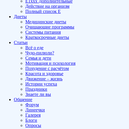
E1xxx Дополнительные
Действие на организм
Полный список E
Диеты
Медицинские диеты
Очищающие программы
Системы питания
Краткосрочные диеты
Статьи
Всё о еде
Чудо-пилюли?
Семья и дети
Мотивация и психология
Похудение с расчётом
Красота и здоровье
Движение – жизнь
Истории успеха
Праздники
Знаете ли вы
Общение
Форум
Линеечки
Галерея
Блоги
Опросы