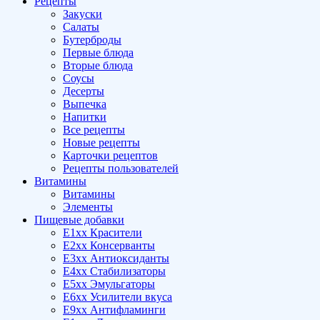
Рецепты
Закуски
Салаты
Бутерброды
Первые блюда
Вторые блюда
Соусы
Десерты
Выпечка
Напитки
Все рецепты
Новые рецепты
Карточки рецептов
Рецепты пользователей
Витамины
Витамины
Элементы
Пищевые добавки
E1xx Красители
E2xx Консерванты
E3xx Антиоксиданты
E4xx Стабилизаторы
E5xx Эмульгаторы
E6xx Усилители вкуса
E9xx Антифламинги