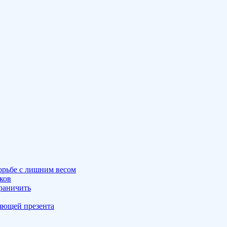
орьбе с лишним весом
ков
граничить
ляющей презента