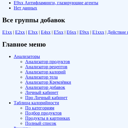
E9xx Антифламинги, глазирующие агенты
Нет данных
Все группы добавок
E1хх
|
E2хх
|
E3хх
|
E4хх
|
E5хх
|
E6хх
|
E9хх
|
E1xхх
|
Действие 
Главное меню
Анализаторы
Анализатор продуктов
Анализатор рецептов
Анализатор калорий
Анализатор тела
Анализатор Кремлёвки
Анализатор добавок
Личный кабинет
Про Личный кабинет
Таблица калорийности
По категориям
Подбор продуктов
Продукты в картинках
Полный список