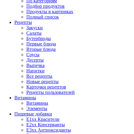
По категориям
Подбор продуктов
Продукты в картинках
Полный список
Рецепты
Закуски
Салаты
Бутерброды
Первые блюда
Вторые блюда
Соусы
Десерты
Выпечка
Напитки
Все рецепты
Новые рецепты
Карточки рецептов
Рецепты пользователей
Витамины
Витамины
Элементы
Пищевые добавки
E1xx Красители
E2xx Консерванты
E3xx Антиоксиданты