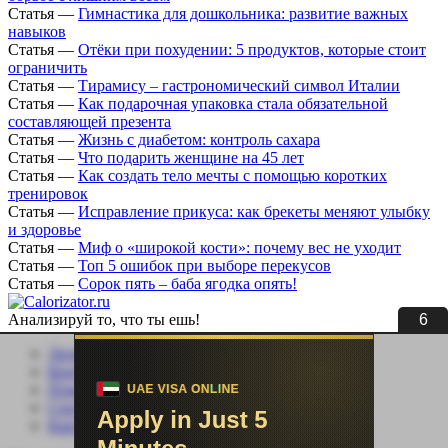
Статья
—
Гимнастика для дошкольника: развитие важных
навыков
Статья
—
Отёки при похудении: 5 продуктов, которые стоит
ограничить
Статья
—
Тирамису – гастрономический символ Италии
Статья
—
Как подарочная упаковка стала обязательной
составляющей презента
Статья
—
Жизнь с диабетом: контроль сахара
Статья
—
Что подарить женщине на 45 лет
Статья
—
Как создать тело мечты с помощью коротких
тренировок
Статья
—
Исправление прикуса: как брекеты меняют улыбку
и здоровье
Статья
—
Миф о «широкой кости»: почему вес не уходит
Статья
—
Топ 5 ошибок при выборе перекусов
Статья
—
Сорок пять – баба ягодка опять!
6
Анализируй то, что ты ешь!
Личный кабинет
Контакты
Помощь сайту
Соцсети
Карта сайта