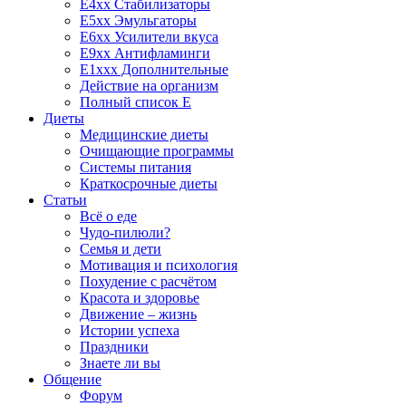
E4xx Стабилизаторы
E5xx Эмульгаторы
E6xx Усилители вкуса
E9xx Антифламинги
E1xxx Дополнительные
Действие на организм
Полный список E
Диеты
Медицинские диеты
Очищающие программы
Системы питания
Краткосрочные диеты
Статьи
Всё о еде
Чудо-пилюли?
Семья и дети
Мотивация и психология
Похудение с расчётом
Красота и здоровье
Движение – жизнь
Истории успеха
Праздники
Знаете ли вы
Общение
Форум