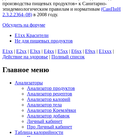
производства пищевых продуктов» к Санитарно-
эпидемиологическим правилам и нормативам
(СанПиН
2.3.2.2364–08)
в 2008 году.
Обсудить на форуме
E1xx Красители
Не для пищевых продуктов
E1хх
|
E2хх
|
E3хх
|
E4хх
|
E5хх
|
E6хх
|
E9хх
|
E1xхх
|
Действие на здоровье
|
Полный список
Главное меню
Анализаторы
Анализатор продуктов
Анализатор рецептов
Анализатор калорий
Анализатор тела
Анализатор Кремлёвки
Анализатор добавок
Личный кабинет
Про Личный кабинет
Таблица калорийности