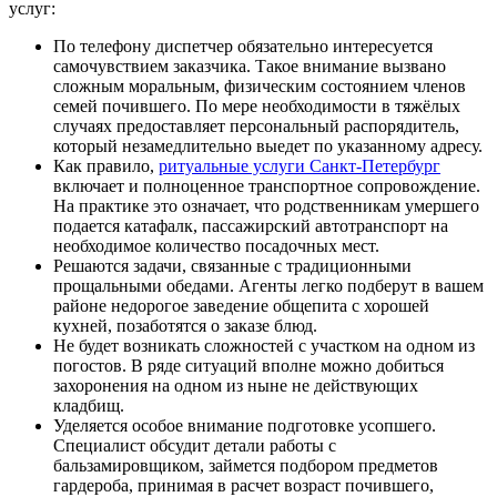
услуг:
По телефону диспетчер обязательно интересуется
самочувствием заказчика. Такое внимание вызвано
сложным моральным, физическим состоянием членов
семей почившего. По мере необходимости в тяжёлых
случаях предоставляет персональный распорядитель,
который незамедлительно выедет по указанному адресу.
Как правило,
ритуальные услуги Санкт-Петербург
включает и полноценное транспортное сопровождение.
На практике это означает, что родственникам умершего
подается катафалк, пассажирский автотранспорт на
необходимое количество посадочных мест.
Решаются задачи, связанные с традиционными
прощальными обедами. Агенты легко подберут в вашем
районе недорогое заведение общепита с хорошей
кухней, позаботятся о заказе блюд.
Не будет возникать сложностей с участком на одном из
погостов. В ряде ситуаций вполне можно добиться
захоронения на одном из ныне не действующих
кладбищ.
Уделяется особое внимание подготовке усопшего.
Специалист обсудит детали работы с
бальзамировщиком, займется подбором предметов
гардероба, принимая в расчет возраст почившего,