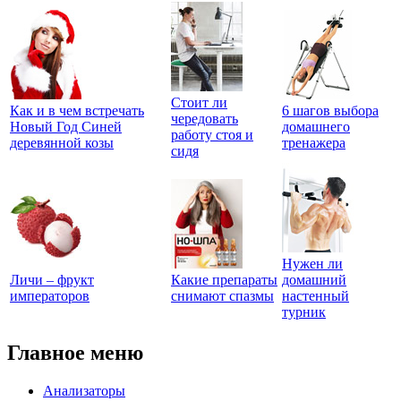
Стоит ли
Как и в чем встречать
6 шагов выбора
чередовать
Новый Год Синей
домашнего
работу стоя и
деревянной козы
тренажера
сидя
Нужен ли
Личи – фрукт
Какие препараты
домашний
императоров
снимают спазмы
настенный
турник
Главное меню
Анализаторы