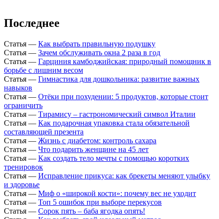
Последнее
Статья
—
Как выбрать правильную подушку
Статья
—
Зачем обслуживать окна 2 раза в год
Статья
—
Гарциния камбоджийская: природный помощник в
борьбе с лишним весом
Статья
—
Гимнастика для дошкольника: развитие важных
навыков
Статья
—
Отёки при похудении: 5 продуктов, которые стоит
ограничить
Статья
—
Тирамису – гастрономический символ Италии
Статья
—
Как подарочная упаковка стала обязательной
составляющей презента
Статья
—
Жизнь с диабетом: контроль сахара
Статья
—
Что подарить женщине на 45 лет
Статья
—
Как создать тело мечты с помощью коротких
тренировок
Статья
—
Исправление прикуса: как брекеты меняют улыбку
и здоровье
Статья
—
Миф о «широкой кости»: почему вес не уходит
Статья
—
Топ 5 ошибок при выборе перекусов
Статья
—
Сорок пять – баба ягодка опять!