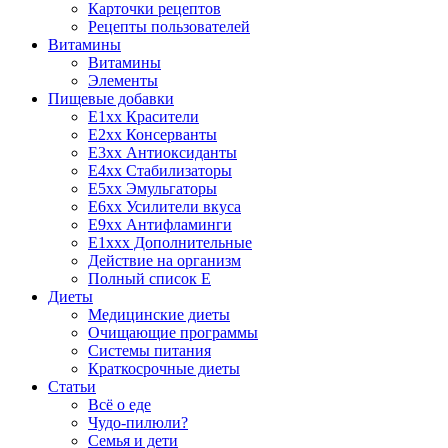
Карточки рецептов
Рецепты пользователей
Витамины
Витамины
Элементы
Пищевые добавки
E1xx Красители
E2xx Консерванты
E3xx Антиоксиданты
E4xx Стабилизаторы
E5xx Эмульгаторы
E6xx Усилители вкуса
E9xx Антифламинги
E1xxx Дополнительные
Действие на организм
Полный список E
Диеты
Медицинские диеты
Очищающие программы
Системы питания
Краткосрочные диеты
Статьи
Всё о еде
Чудо-пилюли?
Семья и дети