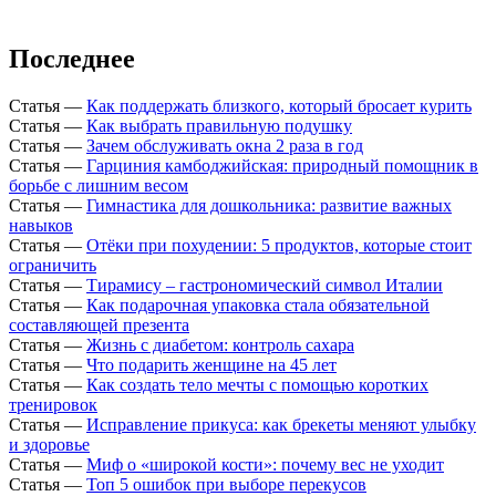
Последнее
Статья
—
Как поддержать близкого, который бросает курить
Статья
—
Как выбрать правильную подушку
Статья
—
Зачем обслуживать окна 2 раза в год
Статья
—
Гарциния камбоджийская: природный помощник в
борьбе с лишним весом
Статья
—
Гимнастика для дошкольника: развитие важных
навыков
Статья
—
Отёки при похудении: 5 продуктов, которые стоит
ограничить
Статья
—
Тирамису – гастрономический символ Италии
Статья
—
Как подарочная упаковка стала обязательной
составляющей презента
Статья
—
Жизнь с диабетом: контроль сахара
Статья
—
Что подарить женщине на 45 лет
Статья
—
Как создать тело мечты с помощью коротких
тренировок
Статья
—
Исправление прикуса: как брекеты меняют улыбку
и здоровье
Статья
—
Миф о «широкой кости»: почему вес не уходит
Статья
—
Топ 5 ошибок при выборе перекусов