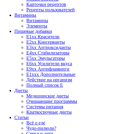
Карточки рецептов
Рецепты пользователей
Витамины
Витамины
Элементы
Пищевые добавки
E1xx Красители
E2xx Консерванты
E3xx Антиоксиданты
E4xx Стабилизаторы
E5xx Эмульгаторы
E6xx Усилители вкуса
E9xx Антифламинги
E1xxx Дополнительные
Действие на организм
Полный список E
Диеты
Медицинские диеты
Очищающие программы
Системы питания
Краткосрочные диеты
Статьи
Всё о еде
Чудо-пилюли?
Семья и дети