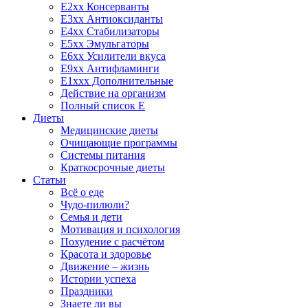
E2xx Консерванты
E3xx Антиоксиданты
E4xx Стабилизаторы
E5xx Эмульгаторы
E6xx Усилители вкуса
E9xx Антифламинги
E1xxx Дополнительные
Действие на организм
Полный список E
Диеты
Медицинские диеты
Очищающие программы
Системы питания
Краткосрочные диеты
Статьи
Всё о еде
Чудо-пилюли?
Семья и дети
Мотивация и психология
Похудение с расчётом
Красота и здоровье
Движение – жизнь
Истории успеха
Праздники
Знаете ли вы