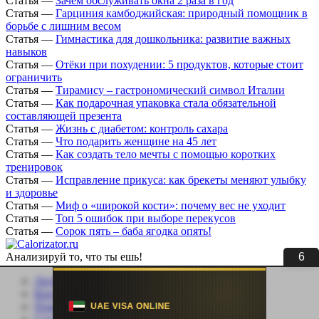
Статья
—
Зачем обслуживать окна 2 раза в год
Статья
—
Гарциния камбоджийская: природный помощник в
борьбе с лишним весом
Статья
—
Гимнастика для дошкольника: развитие важных
навыков
Статья
—
Отёки при похудении: 5 продуктов, которые стоит
ограничить
Статья
—
Тирамису – гастрономический символ Италии
Статья
—
Как подарочная упаковка стала обязательной
составляющей презента
Статья
—
Жизнь с диабетом: контроль сахара
Статья
—
Что подарить женщине на 45 лет
Статья
—
Как создать тело мечты с помощью коротких
тренировок
Статья
—
Исправление прикуса: как брекеты меняют улыбку
и здоровье
Статья
—
Миф о «широкой кости»: почему вес не уходит
Статья
—
Топ 5 ошибок при выборе перекусов
Статья
—
Сорок пять – баба ягодка опять!
5
Анализируй то, что ты ешь!
Личный кабинет
Контакты
Помощь сайту