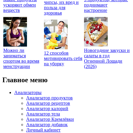
чипсы, их вред и
ускоряют обмен
поднимают
польза для
веществ
настроение
здоровья
Можно ли
Новогодние закуски и
12 способов
заниматься
салаты в год
мотивировать себя
спортом во время
Огненной Лошади
на уборку
менструации
(2026)
Главное меню
Анализаторы
Анализатор продуктов
Анализатор рецептов
Анализатор калорий
Анализатор тела
Анализатор Кремлёвки
Анализатор добавок
Личный кабинет