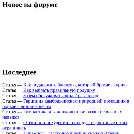
Новое на форуме
Последнее
Статья
—
Как поддержать близкого, который бросает курить
Статья
—
Как выбрать правильную подушку
Статья
—
Зачем обслуживать окна 2 раза в год
Статья
—
Гарциния камбоджийская: природный помощник в
борьбе с лишним весом
Статья
—
Гимнастика для дошкольника: развитие важных
навыков
Статья
—
Отёки при похудении: 5 продуктов, которые стоит
ограничить
Статья
—
Тирамису – гастрономический символ Италии