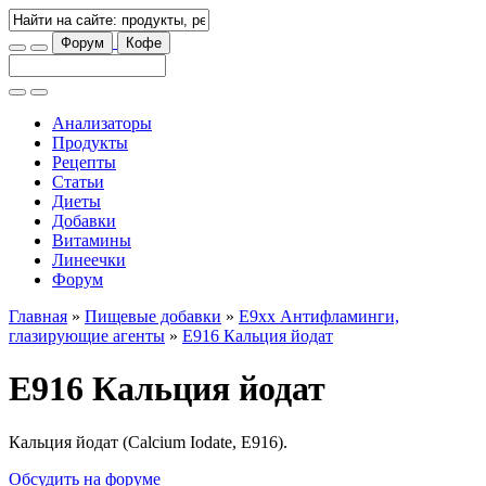
Форум
Кофе
Анализаторы
Продукты
Рецепты
Статьи
Диеты
Добавки
Витамины
Линеечки
Форум
Главная
»
Пищевые добавки
»
E9xx Антифламинги,
глазирующие агенты
»
E916 Кальция йодат
E916 Кальция йодат
Кальция йодат (Calcium Iodate, E916).
Обсудить на форуме