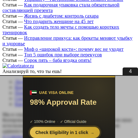
Статья
—
Как подарочная упаковка стала обязательной
составляющей презента
Статья
—
Жизнь с диабетом: контроль сахара
Статья
—
Что подарить женщине на 45 лет
Статья
—
Как создать тело мечты с помощью коротких
тренировок
Статья
—
Исправление прикуса: как брекеты меняют улыбку
и здоровье
Статья
—
Миф о «широкой кости»: почему вес не уходит
Статья
—
Топ 5 ошибок при выборе перекусов
Статья
—
Сорок пять – баба ягодка опять!
4
Анализируй то, что ты ешь!
Личный кабинет
Контакты
Помощь сайту
Соцсети
Карта сайта
Мы в социальных сетях:
Копирование, перепечатка (целиком или частично) или иное
использование материала без письменного разрешения
администрации сайта Calorizator.ru не допускается.
© Calorizator.ru 2008-2026