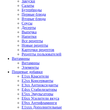
Закуски
Салаты
Бутерброды
Первые блюда
Вторые блюда
Соусы
Десерты
Выпечка
Напитки
Все рецепты
Новые рецепты
Карточки рецептов
Рецепты пользователей
Витамины
Витамины
Элементы
Пищевые добавки
E1xx Красители
E2xx Консерванты
E3xx Антиоксиданты
E4xx Стабилизаторы
E5xx Эмульгаторы
E6xx Усилители вкуса
E9xx Антифламинги
E1xxx Дополнительные