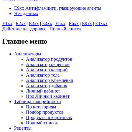
E9xx Антифламинги, глазирующие агенты
Нет данных
E1хх
|
E2хх
|
E3хх
|
E4хх
|
E5хх
|
E6хх
|
E9хх
|
E1xхх
|
Действие на здоровье
|
Полный список
Главное меню
Анализаторы
Анализатор продуктов
Анализатор рецептов
Анализатор калорий
Анализатор тела
Анализатор Кремлёвки
Анализатор добавок
Личный кабинет
Про Личный кабинет
Таблица калорийности
По категориям
Подбор продуктов
Продукты в картинках
Полный список
Рецепты