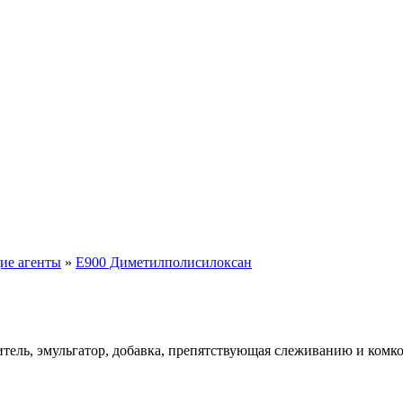
ие агенты
»
E900 Диметилполисилоксан
итель, эмульгатор, добавка, препятствующая слеживанию и комк