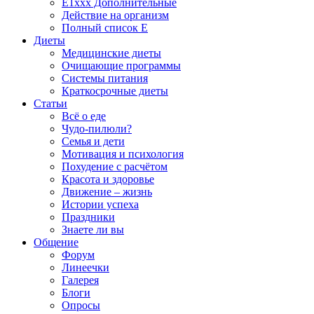
E1xxx Дополнительные
Действие на организм
Полный список E
Диеты
Медицинские диеты
Очищающие программы
Системы питания
Краткосрочные диеты
Статьи
Всё о еде
Чудо-пилюли?
Семья и дети
Мотивация и психология
Похудение с расчётом
Красота и здоровье
Движение – жизнь
Истории успеха
Праздники
Знаете ли вы
Общение
Форум
Линеечки
Галерея
Блоги
Опросы