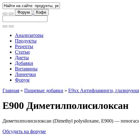
Форум
Кофе
Анализаторы
Продукты
Рецепты
Статьи
Диеты
Добавки
Витамины
Линеечки
Форум
Главная
»
Пищевые добавки
»
E9xx Антифламинги, глазирующ
E900 Диметилполисилоксан
Диметилполисилоксан (Dimethyl polysiloxane, E900) — пеногас
Обсудить на форуме