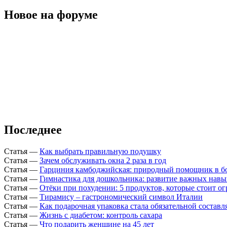
Новое на форуме
Последнее
Статья
—
Как выбрать правильную подушку
Статья
—
Зачем обслуживать окна 2 раза в год
Статья
—
Гарциния камбоджийская: природный помощник в б
Статья
—
Гимнастика для дошкольника: развитие важных навы
Статья
—
Отёки при похудении: 5 продуктов, которые стоит о
Статья
—
Тирамису – гастрономический символ Италии
Статья
—
Как подарочная упаковка стала обязательной состав
Статья
—
Жизнь с диабетом: контроль сахара
Статья
—
Что подарить женщине на 45 лет