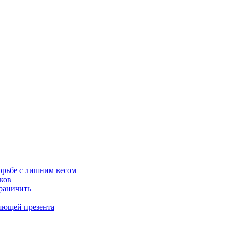
орьбе с лишним весом
ков
граничить
ляющей презента