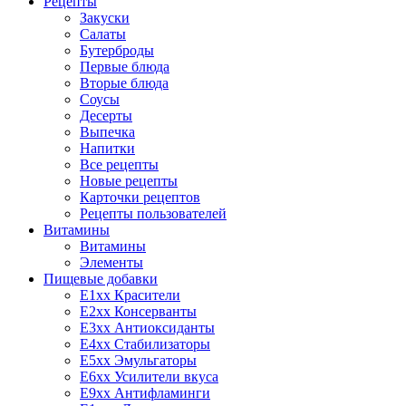
Рецепты
Закуски
Салаты
Бутерброды
Первые блюда
Вторые блюда
Соусы
Десерты
Выпечка
Напитки
Все рецепты
Новые рецепты
Карточки рецептов
Рецепты пользователей
Витамины
Витамины
Элементы
Пищевые добавки
E1xx Красители
E2xx Консерванты
E3xx Антиоксиданты
E4xx Стабилизаторы
E5xx Эмульгаторы
E6xx Усилители вкуса
E9xx Антифламинги