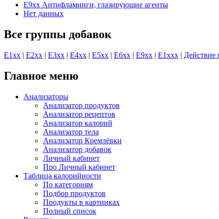
E9xx Антифламинги, глазирующие агенты
Нет данных
Все группы добавок
E1хх
|
E2хх
|
E3хх
|
E4хх
|
E5хх
|
E6хх
|
E9хх
|
E1xхх
|
Действие 
Главное меню
Анализаторы
Анализатор продуктов
Анализатор рецептов
Анализатор калорий
Анализатор тела
Анализатор Кремлёвки
Анализатор добавок
Личный кабинет
Про Личный кабинет
Таблица калорийности
По категориям
Подбор продуктов
Продукты в картинках
Полный список